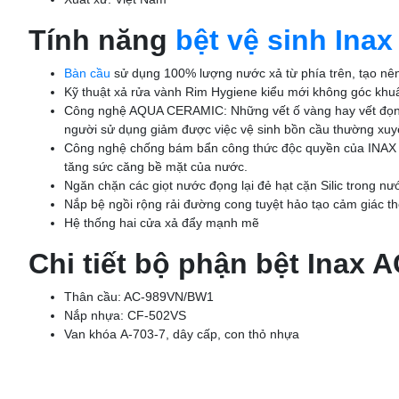
Tính năng
bệt vệ sinh Inax
Bàn cầu
sử dụng 100% lượng nước xả từ phía trên, tạo nên
Kỹ thuật xả rửa vành Rim Hygiene kiểu mới không góc khuấ
Công nghệ AQUA CERAMIC: Những vết ố vàng hay vết đọng 
người sử dụng giảm được việc vệ sinh bồn cầu thường xuyê
Công nghệ chống bám bẩn công thức độc quyền của INAX N
tăng sức căng bề mặt của nước.
Ngăn chặn các giọt nước đọng lại đẻ hạt cặn Silic trong n
Nắp bệ ngồi rộng rải đường cong tuyệt hảo tạo cảm giác t
Hệ thống hai cửa xả đẩy mạnh mẽ
Chi tiết bộ phận bệt Inax 
Thân cầu: AC-989VN/BW1
Nắp nhựa: CF-502VS
Van khóa A-703-7, dây cấp, con thỏ nhựa