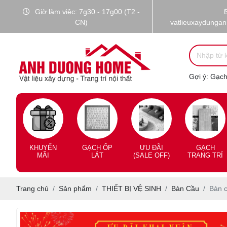
Giờ làm việc: 7g30 - 17g00 (T2 -
CN)
vatlieuxaydunga
Gợi ý:
Gạch 
KHUYẾN
GẠCH ỐP
ƯU ĐÃI
GẠCH
MÃI
LÁT
(SALE OFF)
TRANG TRÍ
Trang chủ
Sản phẩm
THIẾT BỊ VỆ SINH
Bàn Cầu
Bàn 