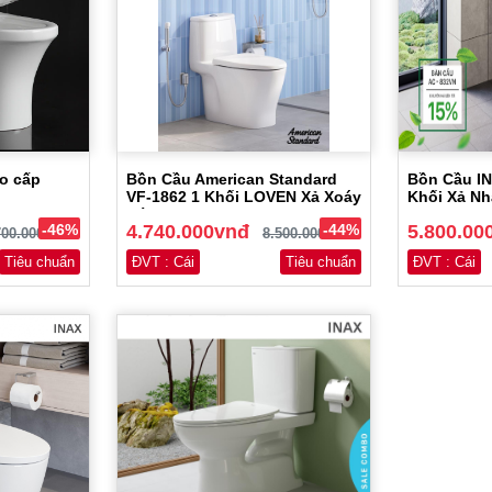
o cấp
Bồn Cầu American Standard
Bồn Cầu I
VF-1862 1 Khối LOVEN Xả Xoáy
Khối Xả Nh
Kép
-46%
4.740.000vnđ
-44%
5.800.00
700.000vnđ
8.500.000vnđ
Tiêu chuẩn
ĐVT : Cái
Tiêu chuẩn
ĐVT : Cái