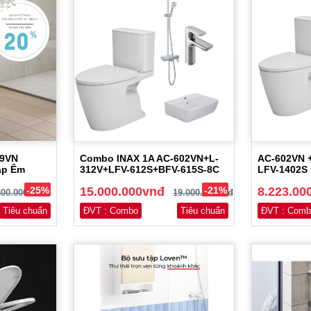
89VN
Combo INAX 1A AC-602VN+L-
AC-602VN +
ắp Êm
312V+LFV-612S+BFV-615S-8C
LFV-1402S 
-25%
15.000.000vnđ
-21%
8.223.00
800.000vnđ
19.000.000vnđ
Tiêu chuẩn
ĐVT : Combo
Tiêu chuẩn
ĐVT : Comb