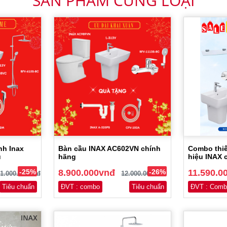
SẢN PHẨM CÙNG LOẠI
nh Inax
Bàn cầu INAX AC602VN chính
Combo thiế
u
hãng
hiệu INAX 
-25%
8.900.000vnđ
-26%
11.590.0
1.000.000vnđ
12.000.000vnđ
Tiêu chuẩn
ĐVT : combo
Tiêu chuẩn
ĐVT : Comb