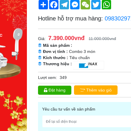
Share
Facebook
Telegram
Messenger
WeChat
Twitter
WhatsApp
Hotline hỗ trợ mua hàng:
09830297
7.390.000vnđ
Giá:
11.000.000vnđ
Mã sản phẩm :
Đơn vị tính :
Combo 3 món
Kích thước :
Tiêu chuẩn
Thương hiệu :
Lượt xem:
349
Đặt hàng
Thêm vào giỏ
Yêu cầu tư vấn về sản phẩm