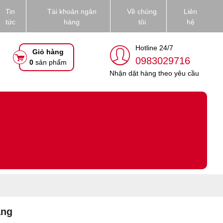
Tin
Tài khoản ngân
Về chúng
Liên
tức
hàng
tôi
hệ
Hotline 24/7
Giỏ hàng
0983029716
0
sản phẩm
Nhận dặt hàng theo yêu cầu
ãng