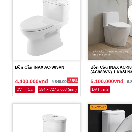
Bồn Cầu INAX AC-969VN
Bồn Cầu INAX AC-9
(AC989VN) 1 Khối N
4.400.000vnđ
-25%
5.100.000vnđ
5.840.000vnđ
6.
ĐVT : Cái
394 x 727 x 653 (mm)
ĐVT : m2