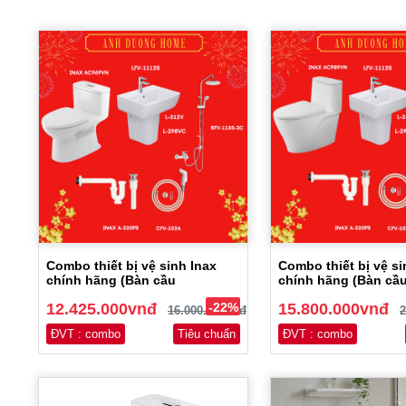
Combo thiết bị vệ sinh Inax
Combo thiết bị vệ si
chính hãng (Bàn cầu
chính hãng (Bàn cầ
AC969VN...)
AC989VN...)
12.425.000vnđ
-22%
15.800.000vnđ
16.000.000vnđ
2
ĐVT : combo
Tiêu chuẩn
ĐVT : combo