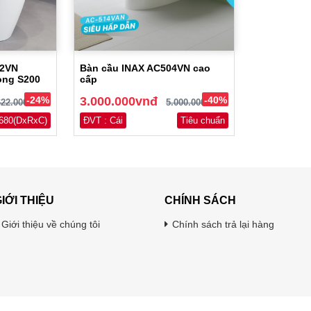
02VN
Bàn cầu INAX AC504VN cao
òng S200
cấp
-24%
3.000.000vnđ
-40%
622.000vnđ
5.000.000vnđ
680(DxRxC)
ĐVT : Cái
Tiêu chuẩn
IỚI THIỆU
CHÍNH SÁCH
Giới thiệu về chúng tôi
Chính sách trả lại hàng