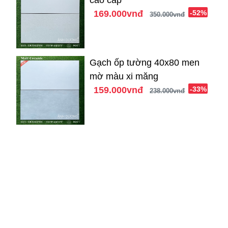
cao cấp
169.000vnđ
-52%
350.000vnđ
Gạch ốp tường 40x80 men
mờ màu xi măng
159.000vnđ
-33%
238.000vnđ