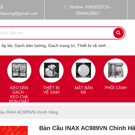
Hotline: 0983029716 -
nhduong@gmail.com
0968419567
ốp lát, Gạch dán tường, Gạch trang trí, Thiết bị vệ sinh ...
KEO DÁN
THIẾT BỊ
MẶT BÀN
PHỐI CẢNH
GẠCH -
VỆ SINH
ĐÁ
KEO CHÀ
RON-CHẤT
CHỐNG
THẤM
cầu INAX AC989VN chính hãng
Bàn Cầu INAX AC989VN Chính H