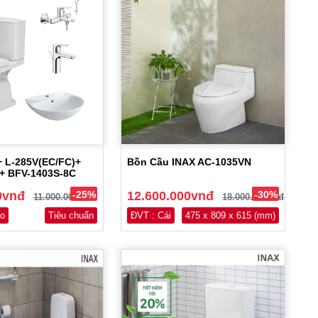
 L-285V(EC/FC)+
Bồn Cầu INAX AC-1035VN
+ BFV-1403S-8C
0vnđ
-25%
12.600.000vnđ
-30%
11.000.000vnđ
18.000.000vnđ
o
Tiêu chuẩn
ĐVT : Cái
475 x 809 x 615 (mm)