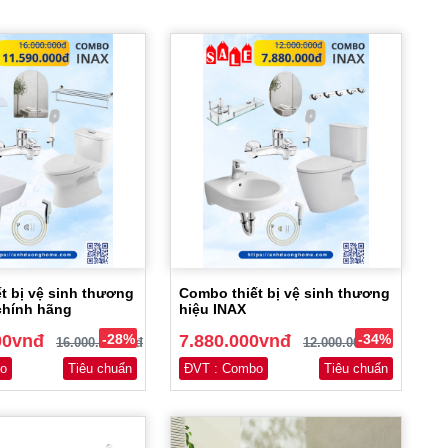
t bị vệ sinh thương
Combo thiết bị vệ sinh thương
chính hãng
hiệu INAX
00vnđ
-28%
7.880.000vnđ
-34%
16.000.000vnđ
12.000.000vnđ
o
Tiêu chuẩn
ĐVT : Combo
Tiêu chuẩn