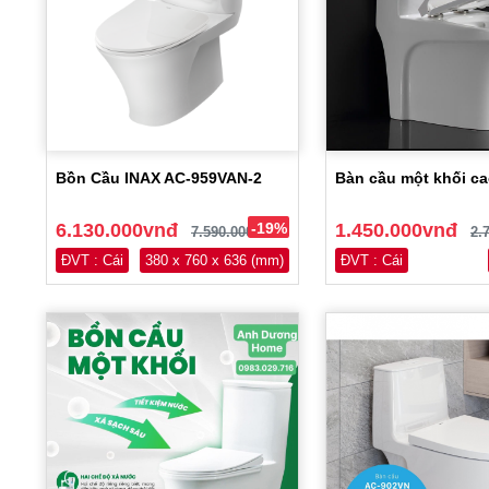
Bồn Cầu INAX AC-959VAN-2
Bàn cầu một khối ca
6.130.000vnđ
-19%
1.450.000vnđ
7.590.000vnđ
2.
ĐVT : Cái
380 x 760 x 636 (mm)
ĐVT : Cái