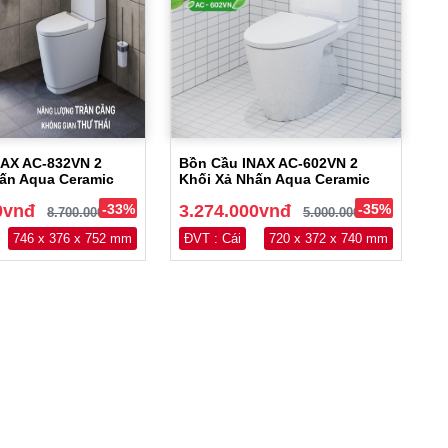
NAX AC-832VN 2
Bồn Cầu INAX AC-602VN 2
ấn Aqua Ceramic
Khối Xả Nhấn Aqua Ceramic
0vnđ
-33%
3.274.000vnđ
-35%
8.700.000vnđ
5.000.000vnđ
746 x 376 x 752 mm
ĐVT : Cái
720 x 372 x 740 mm