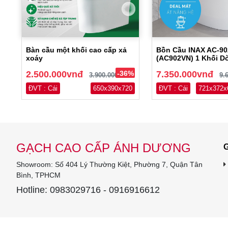
Bàn cầu một khối cao cấp xả
Bồn Cầu INAX AC-9
xoáy
(AC902VN) 1 Khối D
2.500.000vnđ
-36%
7.350.000vnđ
3.900.000vnđ
9.
ĐVT : Cái
650x390x720
ĐVT : Cái
721x372x
GẠCH CAO CẤP ÁNH DƯƠNG
G
Showroom: Số 404 Lý Thường Kiệt, Phường 7, Quận Tân
Bình, TPHCM
Hotline: 0983029716 - 0916916612