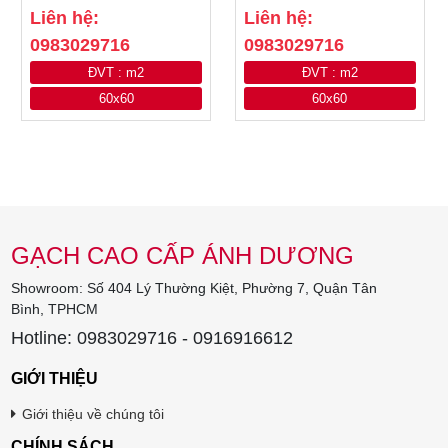
Liên hệ:
Liên hệ:
0983029716
0983029716
ĐVT : m2
ĐVT : m2
60x60
60x60
GẠCH CAO CẤP ÁNH DƯƠNG
Showroom: Số 404 Lý Thường Kiệt, Phường 7, Quận Tân
Bình, TPHCM
Hotline: 0983029716 - 0916916612
GIỚI THIỆU
Giới thiệu về chúng tôi
CHÍNH SÁCH