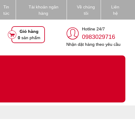
Tin
Tài khoản ngân
Về chúng
Liên
tức
hàng
tôi
hệ
Hotline 24/7
Giỏ hàng
0983029716
0
sản phẩm
Nhận dặt hàng theo yêu cầu