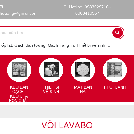
Hotline: 0983029716 -
nhduong@gmail.com
0968419567
ốp lát, Gạch dán tường, Gạch trang trí, Thiết bị vệ sinh ...
KEO DÁN
THIẾT BỊ
MẶT BÀN
PHỐI CẢNH
GẠCH -
VỆ SINH
ĐÁ
KEO CHÀ
RON-CHẤT
CHỐNG
THẤM
VÒI LAVABO