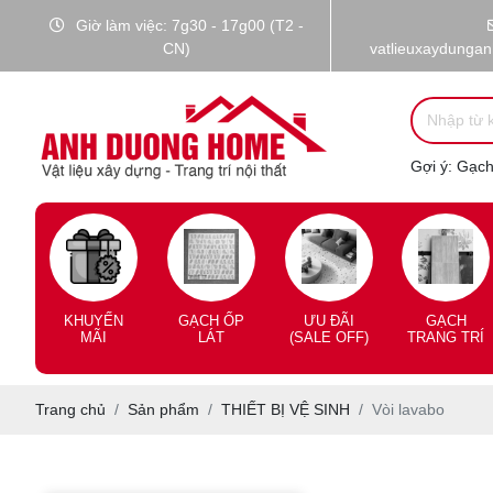
Giờ làm việc: 7g30 - 17g00 (T2 -
CN)
vatlieuxaydunga
Gợi ý:
Gạch 
KHUYẾN
GẠCH ỐP
ƯU ĐÃI
GẠCH
MÃI
LÁT
(SALE OFF)
TRANG TRÍ
Trang chủ
Sản phẩm
THIẾT BỊ VỆ SINH
Vòi lavabo