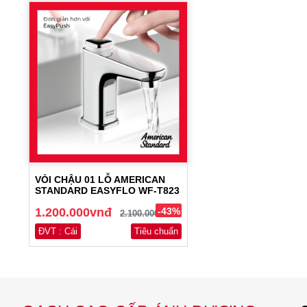
VÒI CHẬU 01 LỖ AMERICAN
STANDARD EASYFLO WF-T823
1.200.000vnđ
-43%
2.100.000vnđ
ĐVT : Cái
Tiêu chuẩn