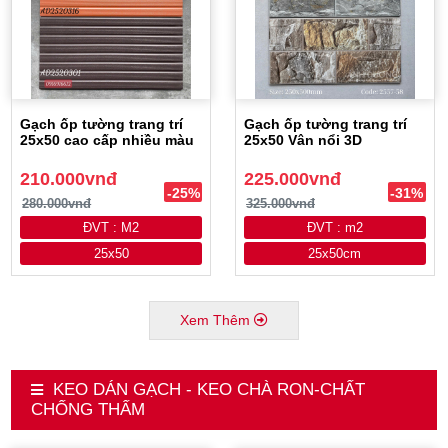
Gạch ốp tường trang trí
Gạch ốp tường trang trí
25x50 cao cấp nhiều màu
25x50 Vân nổi 3D
210.000vnđ
225.000vnđ
-25%
-31%
280.000vnđ
325.000vnđ
ĐVT : M2
ĐVT : m2
25x50
25x50cm
Xem Thêm
KEO DÁN GẠCH - KEO CHÀ RON-CHẤT
CHỐNG THẤM