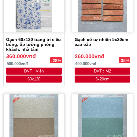
Gạch 60x120 trang trí siêu
Gạch cổ tự nhiên 5x20cm
bóng, ốp tường phòng
cao cấp
khách, nhà tắm
360.000vnđ
260.000vnđ
-28%
-35%
500.000vnđ
400.000vnđ
ĐVT : Viên
ĐVT : M2
60x120
5x20cm