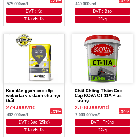
-21%
-32%
575.000vnđ
440.000vnđ
ĐVT : Kg
ĐVT : Bao
Tiêu chuẩn
25kg
Keo dán gạch cao cấp
Chất Chống Thấm Cao
webertai vis dành cho nội
Cấp KOVA CT-11A Plus
thất
Tường
279.000vnđ
2.100.000vnđ
-31%
-30%
402.000vnđ
3.000.000vnđ
ĐVT : Bao (25kg)
ĐVT : Thùng
Tiêu chuẩn
22kg