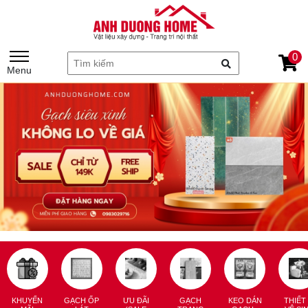
0
Menu
KHUYẾN
GẠCH ỐP
ƯU ĐÃI
GẠCH
KEO DÁN
THIẾT 