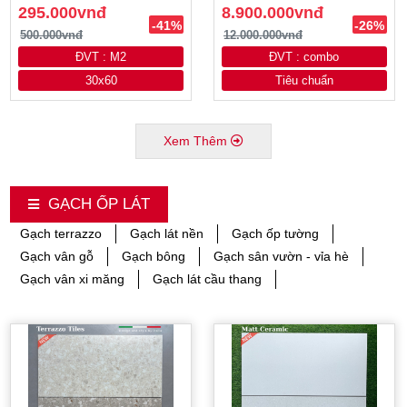
295.000vnđ
8.900.000vnđ
-41%
-26%
500.000vnđ
12.000.000vnđ
ĐVT : M2
ĐVT : combo
30x60
Tiêu chuẩn
Xem Thêm
GẠCH ỐP LÁT
Gạch terrazzo
Gạch lát nền
Gạch ốp tường
Gạch vân gỗ
Gạch bông
Gạch sân vườn - vỉa hè
Gạch vân xi măng
Gạch lát cầu thang