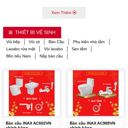
Xem Thêm
THIẾT BỊ VỆ SINH
Vòi bếp
Vòi xịt
Bàn Cầu
Phụ kiện nhà tắm
Lavabo rửa mặt
Vòi lavabo
Sen tắm
Bồn tiểu Nam
Nắp bàn cầu
Bàn cầu INAX AC602VN
Bàn cầu INAX AC989VN
chính hãng
chính hãng