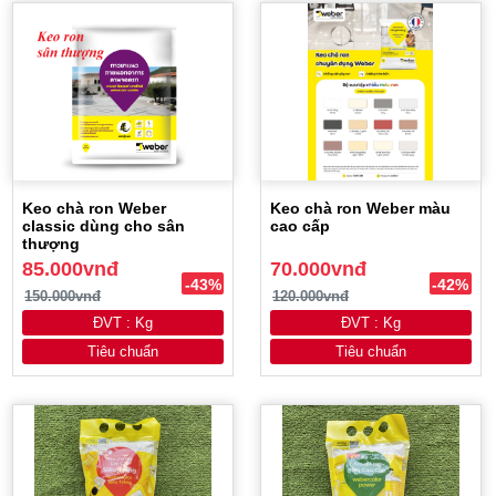
Keo chà ron Weber
Keo chà ron Weber màu
classic dùng cho sân
cao cấp
thượng
85.000vnđ
70.000vnđ
-43%
-42%
150.000vnđ
120.000vnđ
ĐVT : Kg
ĐVT : Kg
Tiêu chuẩn
Tiêu chuẩn