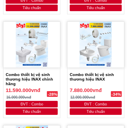
ĐVT : Combo
ĐVT : Combo
Tiêu chuẩn
Tiêu chuẩn
Combo thiết bị vệ sinh
Combo thiết bị vệ sinh
thương hiệu INAX chính
thương hiệu INAX
hãng
11.590.000vnđ
7.880.000vnđ
-28%
-34%
16.000.000vnđ
12.000.000vnđ
ĐVT : Combo
ĐVT : Combo
Tiêu chuẩn
Tiêu chuẩn