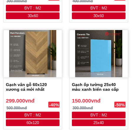
300.000vnđ
400.000vnđ
ĐVT : M2
ĐVT : M2
30x60
30x60
Gạch vân gỗ 60x120
Gạch ốp tường 25x40
xương cá mới nhất
màu xanh biển cao cấp
299.000vnđ
150.000vnđ
-40%
-50%
500.000vnđ
300.000vnđ
ĐVT : M2
ĐVT : M2
60x120
25x40