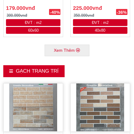
179.000vnđ
225.000vnđ
-40%
-36%
300.000vnđ
350.000vnđ
ĐVT : m2
ĐVT : m2
60x60
40x80
Xem Thêm
GẠCH TRANG TRÍ