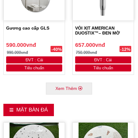
Gương cao cấp GLS
VÒI XỊT AMERICAN
DUOSTIX™– ĐEN MỜ
590.000vnđ
657.000vnđ
-40%
-12%
990.000vnđ
750.000vnđ
ĐVT : Cái
ĐVT : Cái
Tiêu chuẩn
Tiêu chuẩn
Xem Thêm
MẶT BÀN ĐÁ