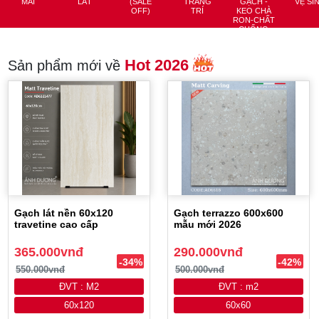
MÃI
LÁT
(SALE
TRANG
GẠCH -
VỆ SI
OFF)
TRÍ
KEO CHÀ
RON-CHẤT
CHỐNG
THẤM
Hot 2026
Sản phẩm mới về
Gạch lát nền 60x120
Gạch terrazzo 600x600
travetine cao cấp
mẫu mới 2026
365.000vnđ
290.000vnđ
-34%
-42%
550.000vnđ
500.000vnđ
ĐVT : M2
ĐVT : m2
60x120
60x60