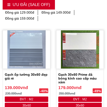
ƯU ĐÃI (SALE OFF)
Đồng giá 129.000đ
Đồng giá 149.000đ
Đồng giá 159.000đ
Gạch ốp tường 30x60 đẹp
Gạch 30x60 Prime đá
giá rẻ
bóng kính cao cấp màu
xám
139.000vnđ
179.000vnđ
-40%
-49%
230.000vnđ
350.000vnđ
ĐVT : M2
ĐVT : M2
30x60
30x60