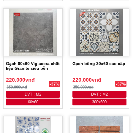
Gạch 60x60 Viglacera chất
Gạch bông 30x60 cao cấp
liệu Granite siêu bền
220.000vnđ
220.000vnđ
-37%
-37%
350.000vnđ
350.000vnđ
ĐVT : M2
ĐVT : M2
60x60
300x600