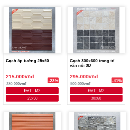
Gạch ốp tường 25x50
Gạch 300x600 trang trí
vân nổi 3D
215.000vnđ
295.000vnđ
-23%
-41%
280.000vnđ
500.000vnđ
ĐVT : M2
ĐVT : M2
25x50
30x60