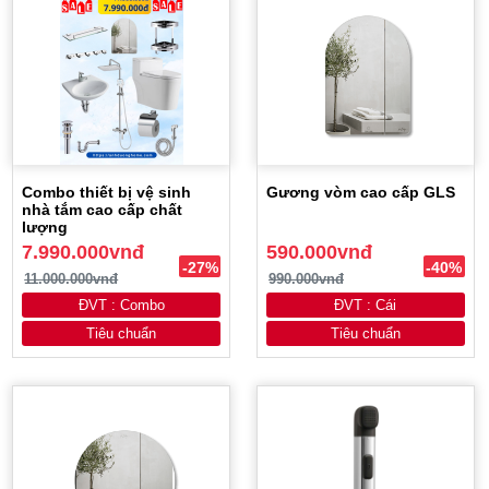
Combo thiết bị vệ sinh
Gương vòm cao cấp GLS
nhà tắm cao cấp chất
lượng
7.990.000vnđ
590.000vnđ
-27%
-40%
11.000.000vnđ
990.000vnđ
ĐVT : Combo
ĐVT : Cái
Tiêu chuẩn
Tiêu chuẩn