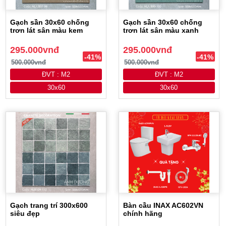
Gạch sần 30x60 chống
Gạch sần 30x60 chống
trơn lát sân màu kem
trơn lát sân màu xanh
295.000vnđ
295.000vnđ
-41%
-41%
500.000vnđ
500.000vnđ
ĐVT : M2
ĐVT : M2
30x60
30x60
Gạch trang trí 300x600
Bàn cầu INAX AC602VN
siêu đẹp
chính hãng