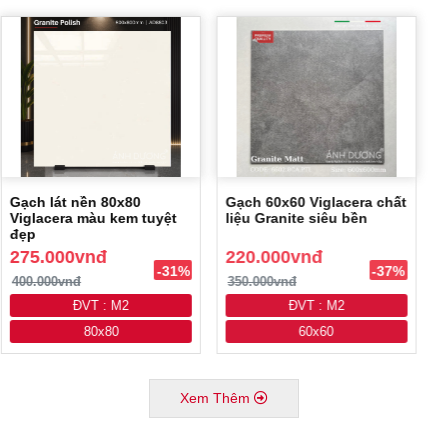
Gạch lát nền 80x80
Gạch 60x60 Viglacera chất
Viglacera màu kem tuyệt
liệu Granite siêu bền
đẹp
275.000vnđ
220.000vnđ
-31%
-37%
400.000vnđ
350.000vnđ
ĐVT : M2
ĐVT : M2
80x80
60x60
Xem Thêm