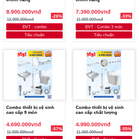
8.900.000vnđ
7.390.000vnđ
-26%
-33%
12.000.000vnđ
11.000.000vnđ
ĐVT : combo
ĐVT : Combo 3 món
Tiêu chuẩn
Tiêu chuẩn
Combo thiết bị vệ sinh
Combo thiết bị vệ sinh
cao cấp 9 món
cao cấp chất lượng
4.690.000vnđ
4.990.000vnđ
-57%
-55%
11.000.000vnđ
11.000.000vnđ