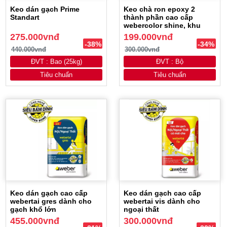
Keo dán gạch Prime
Keo chà ron epoxy 2
Standart
thành phần cao cấp
webercolor shine, khu
vực nội thất khô ráo và
275.000vnđ
199.000vnđ
chịu ẩm 360ml/bộ.
-38%
-34%
440.000vnđ
300.000vnđ
ĐVT : Bao (25kg)
ĐVT : Bộ
Tiêu chuẩn
Tiêu chuẩn
Keo dán gạch cao cấp
Keo dán gạch cao cấp
webertai gres dành cho
webertai vis dành cho
gạch khổ lớn
ngoại thất
455.000vnđ
300.000vnđ