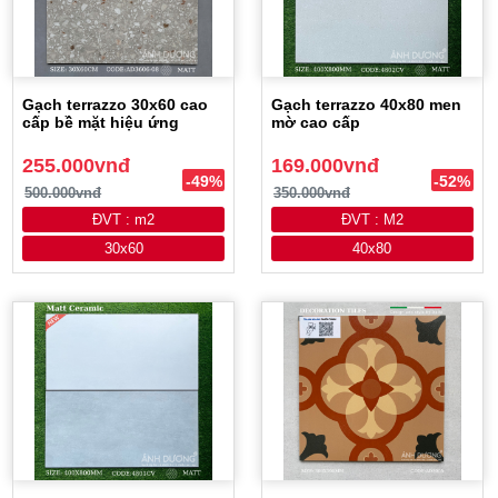
Gạch terrazzo 30x60 cao
Gạch terrazzo 40x80 men
cấp bề mặt hiệu ứng
mờ cao cấp
255.000vnđ
169.000vnđ
-49%
-52%
500.000vnđ
350.000vnđ
ĐVT : m2
ĐVT : M2
30x60
40x80