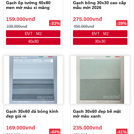
Gạch ốp tường 40x80
Gạch bông 30x30 cao cấp
men mờ màu xi măng
mẫu mới 2026
159.000vnđ
275.000vnđ
-33%
-39%
238.000vnđ
450.000vnđ
ĐVT : M2
ĐVT : M2
40x80
30x30
Gạch 30x60 đá bóng kính
Gạch 30x60 đẹp bề mặt
đẹp giá rẻ
mờ màu xanh
169.000vnđ
235.000vnđ
-44%
-41%