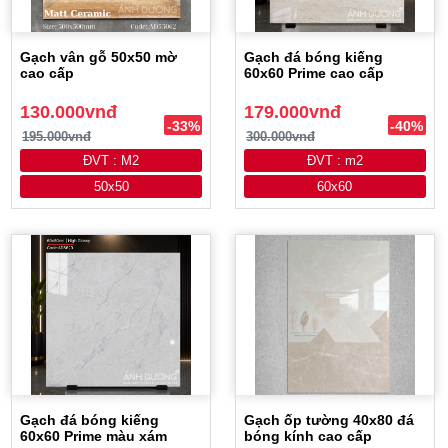
Gạch vân gỗ 50x50 mờ
Gạch đá bóng kiếng
cao cấp
60x60 Prime cao cấp
130.000vnđ
179.000vnđ
-33%
-40%
195.000vnđ
300.000vnđ
ĐVT : M2
ĐVT : m2
50x50
60x60
Gạch đá bóng kiếng
Gạch ốp tường 40x80 đá
60x60 Prime màu xám
bóng kính cao cấp