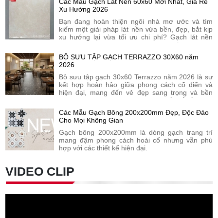
Các Mẫu Gạch Lát Nền 60x60 Mới Nhất, Giá Rẻ
Xu Hướng 2026
Bạn đang hoàn thiện ngôi nhà mơ ước và tìm
kiếm một giải pháp lát nền vừa bền, đẹp, bắt kịp
xu hướng lại vừa tối ưu chi phí? Gạch lát nền
60x60 chính là "kích thước vàng" quốc dân, phù
hợp cho mọi không gian từ phòng khách, phòng
BỘ SƯU TẬP GẠCH TERRAZZO 30X60 năm
ngủ cho đến bếp và sảnh lớn.
2026
Bộ sưu tập gạch 30x60 Terrazzo năm 2026 là sự
kết hợp hoàn hảo giữa phong cách cổ điển và
hiện đại, mang đến vẻ đẹp sang trọng và bền
vững cho mọi không gian. Với thiết kế lấy cảm
hứng từ những viên đá Terrazzo truyền thống,
Các Mẫu Gạch Bông 200x200mm Đẹp, Độc Đáo
dòng gạch này không chỉ mang đến sự tinh tế mà
Cho Mọi Không Gian
còn đảm bảo chất lượng.
Gạch bông 200x200mm là dòng gạch trang trí
mang đậm phong cách hoài cổ nhưng vẫn phù
hợp với các thiết kế hiện đại.
VIDEO CLIP