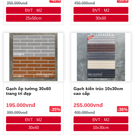
350.000vnđ
450.000vnđ
ĐVT : M2
ĐVT : M2
25x50cm
30x60
Gạch ốp tường 30x60
Gạch kiến trúc 10x30cm
trang trí đẹp
cao cấp
195.000vnđ
255.000vnđ
-35%
-36%
300.000vnđ
400.000vnđ
ĐVT : M2
ĐVT : M2
30x60
10x30cm