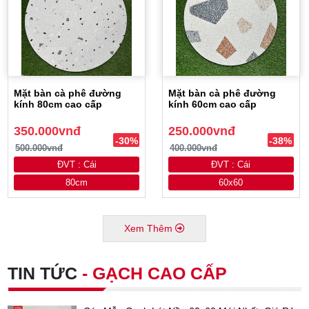
Mặt bàn cà phê đường
Mặt bàn cà phê đường
kính 80cm cao cấp
kính 60cm cao cấp
350.000vnđ
250.000vnđ
-30%
-38%
500.000vnđ
400.000vnđ
ĐVT : Cái
ĐVT : Cái
80cm
60x60
Xem Thêm
TIN TỨC
- GẠCH CAO CẤP