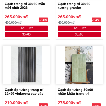
Gạch trang trí 30x60 mẫu
Gạch trang trí 30x60
mới nhất 2026
xương granite
265.000vnđ
265.000vnđ
-34%
-34%
400.000vnđ
400.000vnđ
ĐVT : M2
ĐVT : M2
30x60
30x60
Gạch ốp tường trang trí
Gạch ốp tường 30x60
25x50 viglacera cao cấp
nhập khẩu trang trí
210.000vnđ
275.000vnđ
-40%
-39%