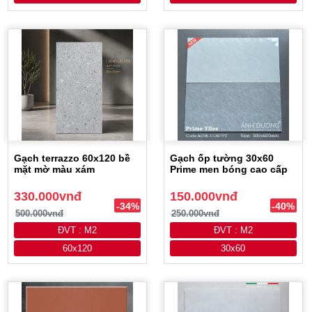
Gạch terrazzo 60x120 bề
Gạch ốp tường 30x60
mặt mờ màu xám
Prime men bóng cao cấp
330.000vnđ
150.000vnđ
-34%
-40%
500.000vnđ
250.000vnđ
ĐVT : M2
ĐVT : M2
60x120
30x60