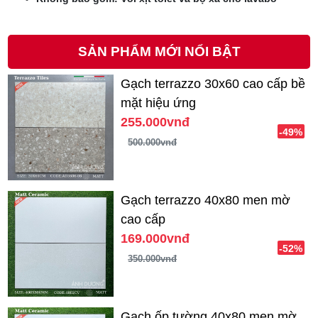
SẢN PHẨM MỚI NỔI BẬT
Gạch terrazzo 30x60 cao cấp bề
mặt hiệu ứng
255.000vnđ
-49%
500.000vnđ
Gạch terrazzo 40x80 men mờ
cao cấp
169.000vnđ
-52%
350.000vnđ
Gạch ốp tường 40x80 men mờ