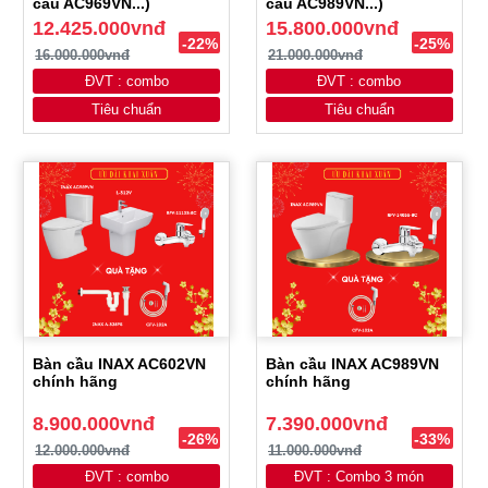
cầu AC969VN...)
cầu AC989VN...)
12.425.000vnđ
15.800.000vnđ
-22%
-25%
16.000.000vnđ
21.000.000vnđ
ĐVT : combo
ĐVT : combo
Tiêu chuẩn
Tiêu chuẩn
Bàn cầu INAX AC602VN
Bàn cầu INAX AC989VN
chính hãng
chính hãng
8.900.000vnđ
7.390.000vnđ
-26%
-33%
12.000.000vnđ
11.000.000vnđ
ĐVT : combo
ĐVT : Combo 3 món