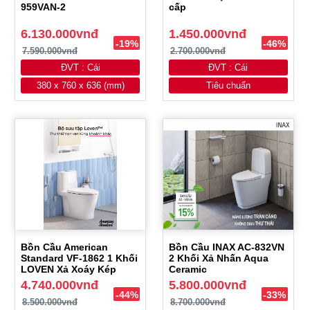
959VAN-2
cấp
6.130.000vnđ
1.450.000vnđ
-19%
-46%
7.590.000vnđ
2.700.000vnđ
ĐVT : Cái
ĐVT : Cái
380 x 760 x 636 (mm)
Tiêu chuẩn
Bồn Cầu American
Bồn Cầu INAX AC-832VN
Standard VF-1862 1 Khối
2 Khối Xả Nhấn Aqua
LOVEN Xả Xoáy Kép
Ceramic
4.740.000vnđ
5.800.000vnđ
-44%
-33%
8.500.000vnđ
8.700.000vnđ