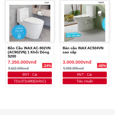
Bồn Cầu INAX AC-902VN
Bàn cầu INAX AC504VN
(AC902VN) 1 Khối Dòng
cao cấp
S200
7.350.000vnđ
3.000.000vnđ
-24%
-40%
9.622.000vnđ
5.000.000vnđ
ĐVT : Cái
ĐVT : Cái
721x372x680(DxRxC)
Tiêu chuẩn