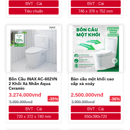
ĐVT : Cái
ĐVT : Cái
Tiêu chuẩn
746 x 376 x 752 mm
Bồn Cầu INAX AC-602VN
Bàn cầu một khối cao
2 Khối Xả Nhấn Aqua
cấp xả xoáy
Ceramic
3.274.000vnđ
2.500.000vnđ
-35%
-36%
5.000.000vnđ
3.900.000vnđ
ĐVT : Cái
ĐVT : Cái
720 x 372 x 740 mm
650x390x720