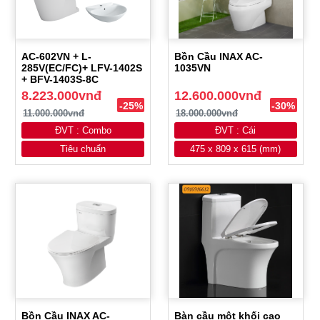
AC-602VN + L-
Bồn Cầu INAX AC-
285V(EC/FC)+ LFV-1402S
1035VN
+ BFV-1403S-8C
8.223.000vnđ
12.600.000vnđ
-25%
-30%
11.000.000vnđ
18.000.000vnđ
ĐVT : Combo
ĐVT : Cái
Tiêu chuẩn
475 x 809 x 615 (mm)
Bồn Cầu INAX AC-
Bàn cầu một khối cao