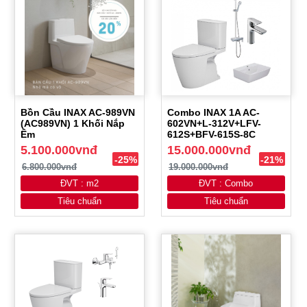
Bồn Cầu INAX AC-989VN
Combo INAX 1A AC-
(AC989VN) 1 Khối Nắp
602VN+L-312V+LFV-
Êm
612S+BFV-615S-8C
5.100.000vnđ
15.000.000vnđ
-25%
-21%
6.800.000vnđ
19.000.000vnđ
ĐVT : m2
ĐVT : Combo
Tiêu chuẩn
Tiêu chuẩn