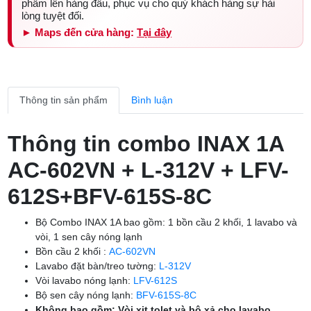
phẩm lên hàng đầu, phục vụ cho quý khách hàng sự hài
lòng tuyệt đối.
► Maps đến cửa hàng:
Tại đây
Thông tin sản phẩm
Bình luận
Thông tin combo INAX 1A
AC-602VN + L-312V + LFV-
612S+BFV-615S-8C
Bộ Combo INAX 1A bao gồm: 1 bồn cầu 2 khối, 1 lavabo và
vòi, 1 sen cây nóng lạnh
Bồn cầu 2 khối :
AC-602VN
Lavabo đặt bàn/treo tường:
L-312V
Vòi lavabo nóng lạnh:
LFV-612S
Bộ sen cây nóng lạnh:
BFV-615S-8C
Không bao gồm: Vòi xịt tolet và bộ xả cho lavabo