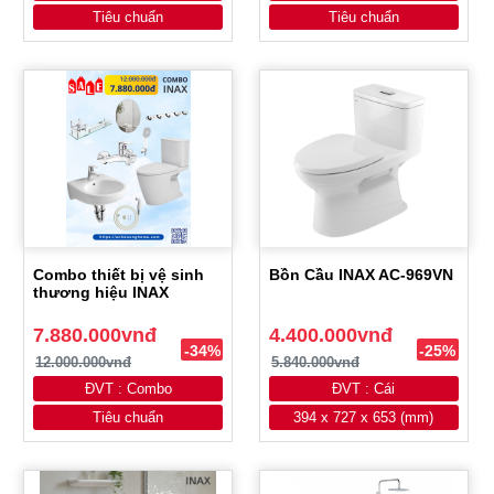
Tiêu chuẩn
Tiêu chuẩn
Combo thiết bị vệ sinh
Bồn Cầu INAX AC-969VN
thương hiệu INAX
7.880.000vnđ
4.400.000vnđ
-34%
-25%
12.000.000vnđ
5.840.000vnđ
ĐVT : Combo
ĐVT : Cái
Tiêu chuẩn
394 x 727 x 653 (mm)