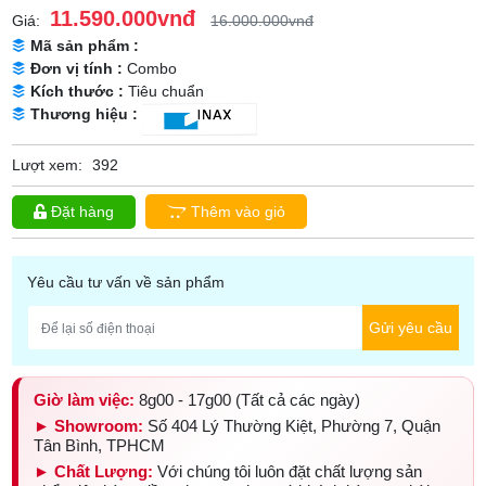
11.590.000vnđ
Giá:
16.000.000vnđ
Mã sản phẩm :
Đơn vị tính :
Combo
Kích thước :
Tiêu chuẩn
Thương hiệu :
Lượt xem:
392
Đặt hàng
Thêm vào giỏ
Yêu cầu tư vấn về sản phẩm
Gửi yêu cầu
Giờ làm việc:
8g00 - 17g00 (Tất cả các ngày)
► Showroom:
Số 404 Lý Thường Kiệt, Phường 7, Quận
Tân Bình, TPHCM
► Chất Lượng:
Với chúng tôi luôn đặt chất lượng sản