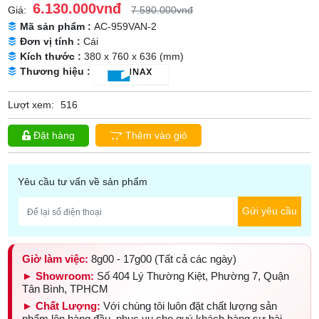
6.130.000vnđ
Giá:
7.590.000vnđ
Mã sản phẩm :
AC-959VAN-2
Đơn vị tính :
Cái
Kích thước :
380 x 760 x 636 (mm)
Thương hiệu :
Lượt xem:
516
Đặt hàng
Thêm vào giỏ
Yêu cầu tư vấn về sản phẩm
Gửi yêu cầu
Giờ làm việc:
8g00 - 17g00 (Tất cả các ngày)
► Showroom:
Số 404 Lý Thường Kiệt, Phường 7, Quận
Tân Bình, TPHCM
► Chất Lượng:
Với chúng tôi luôn đặt chất lượng sản
phẩm lên hàng đầu, phục vụ cho quý khách hàng sự hài