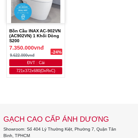
Bồn Cầu INAX AC-902VN
(AC902VN) 1 Khối Dòng
S200
7.350.000vnđ
-24%
9.622.000vnđ
ĐVT : Cái
721x372x680(DxRxC)
GẠCH CAO CẤP ÁNH DƯƠNG
Showroom: Số 404 Lý Thường Kiệt, Phường 7, Quận Tân
Bình, TPHCM