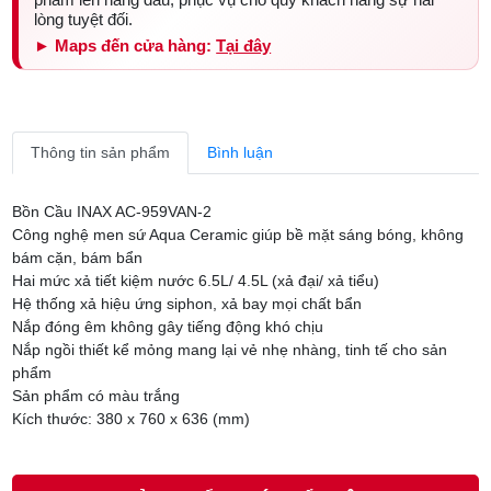
lòng tuyệt đối.
► Maps đến cửa hàng:
Tại đây
Thông tin sản phẩm
Bình luận
Bồn Cầu INAX AC-959VAN-2
Công nghệ men sứ Aqua Ceramic giúp bề mặt sáng bóng, không
bám cặn, bám bẩn
Hai mức xả tiết kiệm nước 6.5L/ 4.5L (xả đại/ xả tiểu)
Hệ thống xả hiệu ứng siphon, xả bay mọi chất bẩn
Nắp đóng êm không gây tiếng động khó chịu
Nắp ngồi thiết kể mỏng mang lại vẻ nhẹ nhàng, tinh tế cho sản
phẩm
Sản phẩm có màu trắng
Kích thước: 380 x 760 x 636 (mm)