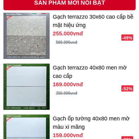
SẢN PHẨM MỚI NỔI BẬT
Gạch terrazzo 30x60 cao cấp bề
mặt hiệu ứng
255.000vnđ
-49%
500.000vnđ
Gạch terrazzo 40x80 men mờ
cao cấp
169.000vnđ
-52%
350.000vnđ
Gạch ốp tường 40x80 men mờ
màu xi măng
159.000vnđ