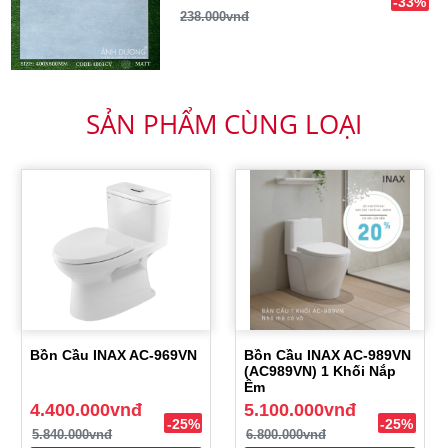
-33%
238.000vnđ
SẢN PHẨM CÙNG LOẠI
Bồn Cầu INAX AC-969VN
Bồn Cầu INAX AC-989VN
(AC989VN) 1 Khối Nắp
Êm
4.400.000vnđ
5.100.000vnđ
-25%
-25%
5.840.000vnđ
6.800.000vnđ