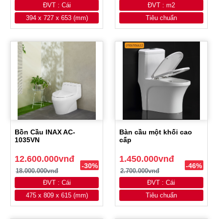
ĐVT : Cái
ĐVT : m2
394 x 727 x 653 (mm)
Tiêu chuẩn
Bồn Cầu INAX AC-
Bàn cầu một khối cao
1035VN
cấp
12.600.000vnđ
1.450.000vnđ
-30%
-46%
18.000.000vnđ
2.700.000vnđ
ĐVT : Cái
ĐVT : Cái
475 x 809 x 615 (mm)
Tiêu chuẩn