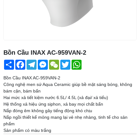
Bồn Cầu INAX AC-959VAN-2
Share
Facebook
Telegram
Messenger
WeChat
Twitter
WhatsApp
Bồn Cầu INAX AC-959VAN-2
Công nghệ men sứ Aqua Ceramic giúp bề mặt sáng bóng, không
bám cặn, bám bẩn
Hai mức xả tiết kiệm nước 6.5L/ 4.5L (xả đại/ xả tiểu)
Hệ thống xả hiệu ứng siphon, xả bay mọi chất bẩn
Nắp đóng êm không gây tiếng động khó chịu
Nắp ngồi thiết kể mỏng mang lại vẻ nhẹ nhàng, tinh tế cho sản
phẩm
Sản phẩm có màu trắng
Kích thước: 380 x 760 x 636 (mm)