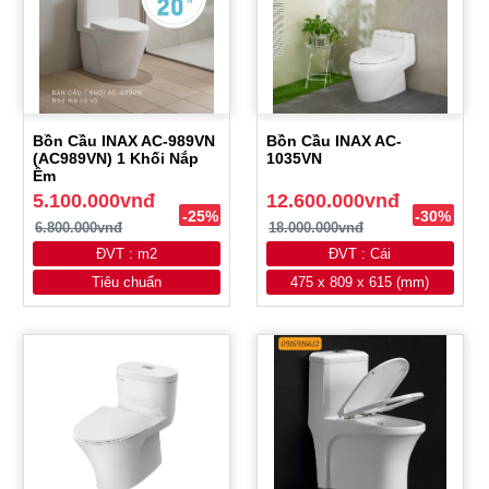
Bồn Cầu INAX AC-989VN
Bồn Cầu INAX AC-
(AC989VN) 1 Khối Nắp
1035VN
Êm
5.100.000vnđ
12.600.000vnđ
-25%
-30%
6.800.000vnđ
18.000.000vnđ
ĐVT : m2
ĐVT : Cái
Tiêu chuẩn
475 x 809 x 615 (mm)