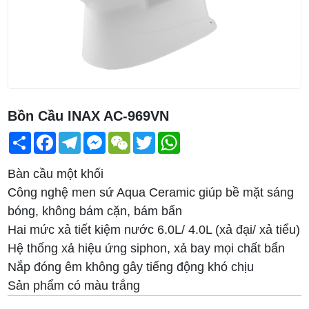
Bồn Cầu INAX AC-969VN
Share
Facebook
Telegram
Messenger
WeChat
Twitter
WhatsApp
Bàn cầu một khối
Công nghệ men sứ Aqua Ceramic giúp bề mặt sáng
bóng, không bám cặn, bám bẩn
Hai mức xả tiết kiệm nước 6.0L/ 4.0L (xả đại/ xả tiểu)
Hệ thống xả hiệu ứng siphon, xả bay mọi chất bẩn
Nắp đóng êm không gây tiếng động khó chịu
Sản phẩm có màu trắng
Kích thước: 394 x 727 x 653 (mm)