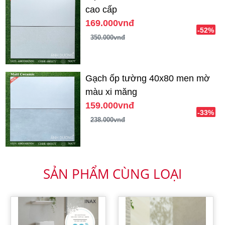
cao cấp
169.000vnđ
-52%
350.000vnđ
Gạch ốp tường 40x80 men mờ
màu xi măng
159.000vnđ
-33%
238.000vnđ
SẢN PHẨM CÙNG LOẠI