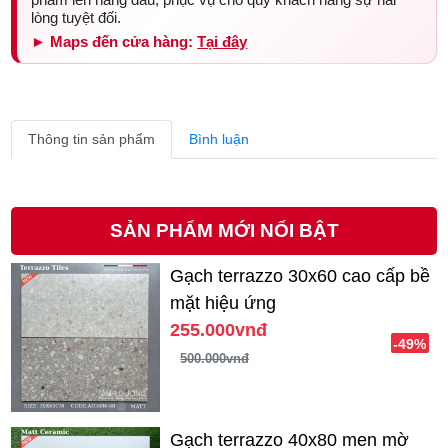
lòng tuyệt đối.
► Maps đến cửa hàng:
Tại đây
Thông tin sản phẩm
Bình luận
SẢN PHẨM MỚI NỔI BẬT
Gạch terrazzo 30x60 cao cấp bề
mặt hiệu ứng
255.000vnđ
-49%
500.000vnđ
Gạch terrazzo 40x80 men mờ