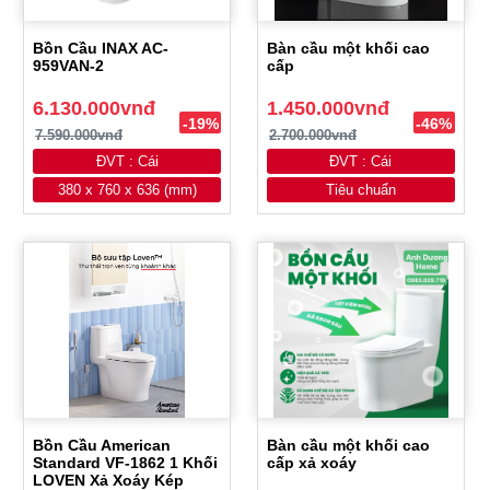
Bồn Cầu INAX AC-
Bàn cầu một khối cao
959VAN-2
cấp
6.130.000vnđ
1.450.000vnđ
-19%
-46%
7.590.000vnđ
2.700.000vnđ
ĐVT : Cái
ĐVT : Cái
380 x 760 x 636 (mm)
Tiêu chuẩn
Bồn Cầu American
Bàn cầu một khối cao
Standard VF-1862 1 Khối
cấp xả xoáy
LOVEN Xả Xoáy Kép