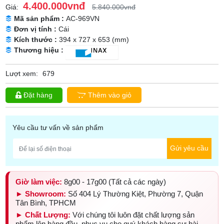
4.400.000vnđ
Giá:
5.840.000vnđ
Mã sản phẩm :
AC-969VN
Đơn vị tính :
Cái
Kích thước :
394 x 727 x 653 (mm)
Thương hiệu :
Lượt xem:
679
Đặt hàng
Thêm vào giỏ
Yêu cầu tư vấn về sản phẩm
Gửi yêu cầu
Giờ làm việc:
8g00 - 17g00 (Tất cả các ngày)
► Showroom:
Số 404 Lý Thường Kiệt, Phường 7, Quận
Tân Bình, TPHCM
► Chất Lượng:
Với chúng tôi luôn đặt chất lượng sản
phẩm lên hàng đầu, phục vụ cho quý khách hàng sự hài