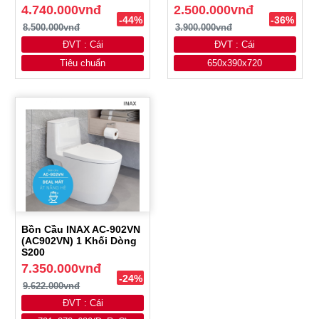
4.740.000vnđ
2.500.000vnđ
-44%
-36%
8.500.000vnđ
3.900.000vnđ
ĐVT : Cái
ĐVT : Cái
Tiêu chuẩn
650x390x720
Bồn Cầu INAX AC-902VN
(AC902VN) 1 Khối Dòng
S200
7.350.000vnđ
-24%
9.622.000vnđ
ĐVT : Cái