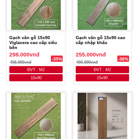
Gạch vân gỗ 15x90
Gạch vân gỗ 15x90 cao
Viglacera cao cấp siêu
cấp nhập khẩu
bền
298.000vnđ
255.000vnđ
-35%
-36%
458.000vnđ
400.000vnđ
ĐVT : M2
ĐVT : M2
15x90
15x90