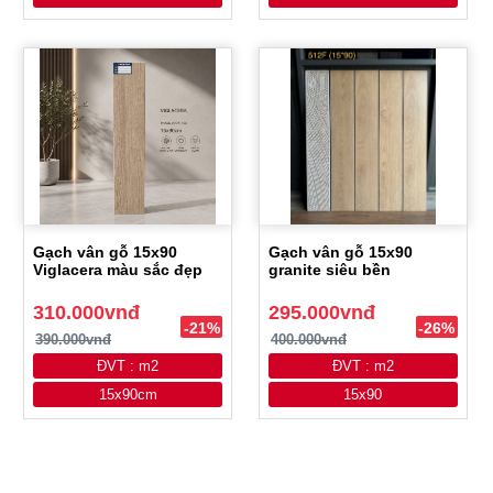
Gạch vân gỗ 15x90
Gạch vân gỗ 15x90
Viglacera màu sắc đẹp
granite siêu bền
310.000vnđ
295.000vnđ
-21%
-26%
390.000vnđ
400.000vnđ
ĐVT : m2
ĐVT : m2
15x90cm
15x90