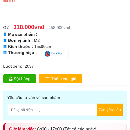
Bình
318.000vnđ
Giá:
458.000vnđ
Mã sản phẩm :
Đơn vị tính :
M2
Kích thước :
15x90cm
Thương hiệu :
Lượt xem:
2097
Đặt hàng
Thêm vào giỏ
Yêu cầu tư vấn về sản phẩm
Gửi yêu cầu
Giờ làm việc:
8g00 - 17g00 (Tất cả các ngày)