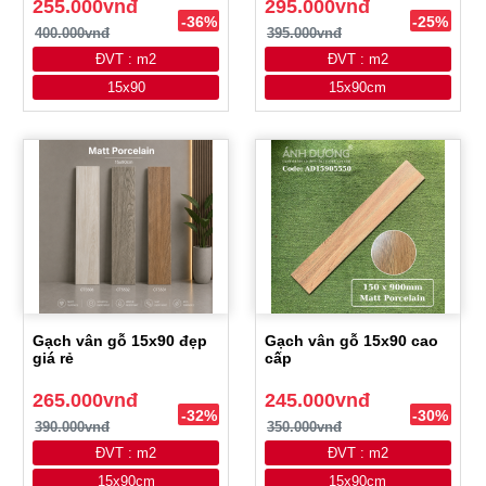
255.000vnđ
295.000vnđ
-36%
-25%
400.000vnđ
395.000vnđ
ĐVT : m2
ĐVT : m2
15x90
15x90cm
Gạch vân gỗ 15x90 đẹp
Gạch vân gỗ 15x90 cao
giá rẻ
cấp
265.000vnđ
245.000vnđ
-32%
-30%
390.000vnđ
350.000vnđ
ĐVT : m2
ĐVT : m2
15x90cm
15x90cm