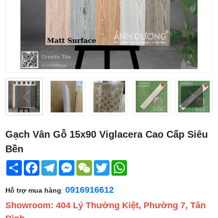
Gạch Vân Gỗ 15x90 Viglacera Cao Cấp Siêu
Bền
Share
Facebook
Telegram
Messenger
WeChat
Twitter
WhatsApp
0916916612
Hỗ trợ mua hàng
:
Showroom: 404 Lý Thường Kiệt, Phường 7, Tân