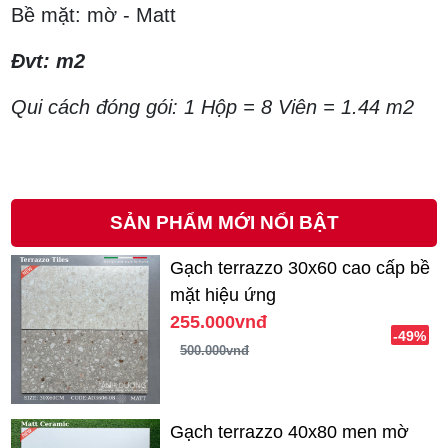
Bề mặt: mờ - Matt
Đvt: m2
Qui cách đóng gói: 1 Hộp = 8 Viên = 1.44 m2
SẢN PHẨM MỚI NỔI BẬT
Gạch terrazzo 30x60 cao cấp bề
mặt hiệu ứng
255.000vnđ
-49%
500.000vnđ
Gạch terrazzo 40x80 men mờ