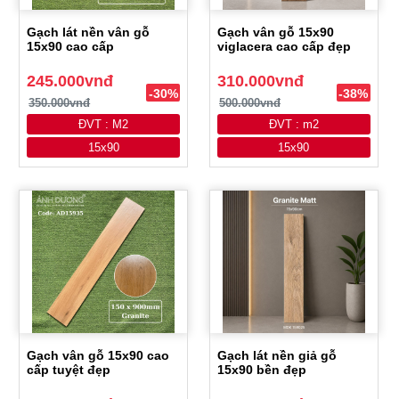
Gạch lát nền vân gỗ
Gạch vân gỗ 15x90
15x90 cao cấp
viglacera cao cấp đẹp
245.000vnđ
310.000vnđ
-30%
-38%
350.000vnđ
500.000vnđ
ĐVT : M2
ĐVT : m2
15x90
15x90
Gạch vân gỗ 15x90 cao
Gạch lát nền giả gỗ
cấp tuyệt đẹp
15x90 bền đẹp