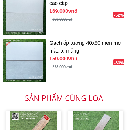
cao cấp
169.000vnđ
-52%
350.000vnđ
Gạch ốp tường 40x80 men mờ
màu xi măng
159.000vnđ
-33%
238.000vnđ
SẢN PHẨM CÙNG LOẠI