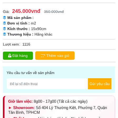
245.000vnđ
Giá:
350.000vnđ
Mã sản phẩm :
Đơn vị tính :
m2
Kích thước :
15x90cm
Thương hiệu :
Hãng khác
Lượt xem:
1116
Đặt hàng
Thêm vào giỏ
Yêu cầu tư vấn về sản phẩm
Gửi yêu cầu
Giờ làm việc:
8g00 - 17g00 (Tất cả các ngày)
► Showroom:
Số 404 Lý Thường Kiệt, Phường 7, Quận
Tân Bình, TPHCM