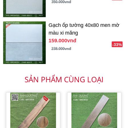
350.000vnđ
Gạch ốp tường 40x80 men mờ
màu xi măng
159.000vnđ
-33%
238.000vnđ
SẢN PHẨM CÙNG LOẠI