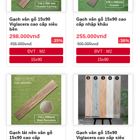
Gạch vân gỗ 15x90
Gạch vân gỗ 15x90 cao
Viglacera cao cấp siêu
cấp nhập khẩu
bền
298.000vnđ
255.000vnđ
-35%
-36%
458.000vnđ
400.000vnđ
ĐVT : M2
ĐVT : M2
15x90
15x90
Gạch lát nền vân gỗ
Gạch vân gỗ 15x90
15x90 cao cấp
Viglacera cao cấp siêu