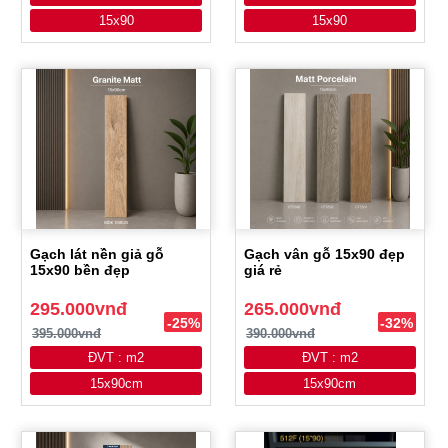
15x90
15x90
Gạch lát nền giả gỗ
Gạch vân gỗ 15x90 đẹp
15x90 bền đẹp
giá rẻ
295.000vnđ
265.000vnđ
-25%
-32%
395.000vnđ
390.000vnđ
ĐVT : m2
ĐVT : m2
15x90cm
15x90cm