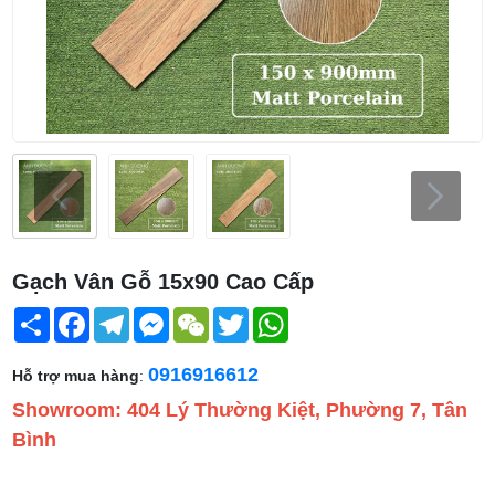
Gạch Vân Gỗ 15x90 Cao Cấp
Share
Facebook
Telegram
Messenger
WeChat
Twitter
WhatsApp
0916916612
Hỗ trợ mua hàng
:
Showroom: 404 Lý Thường Kiệt, Phường 7, Tân
Bình