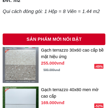
Đvt: m2
Qui cách đóng gói: 1 Hộp = 8 Viên = 1.44 m2
SẢN PHẨM MỚI NỔI BẬT
Gạch terrazzo 30x60 cao cấp bề
mặt hiệu ứng
255.000vnđ
-49%
500.000vnđ
Gạch terrazzo 40x80 men mờ
cao cấp
169.000vnđ
-52%