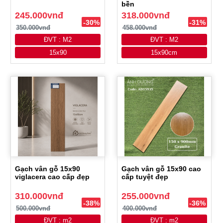
bền
245.000vnđ
318.000vnđ
-30%
-31%
350.000vnđ
458.000vnđ
ĐVT : M2
ĐVT : M2
15x90
15x90cm
Gạch vân gỗ 15x90
Gạch vân gỗ 15x90 cao
viglacera cao cấp đẹp
cấp tuyệt đẹp
310.000vnđ
255.000vnđ
-38%
-36%
500.000vnđ
400.000vnđ
ĐVT : m2
ĐVT : m2