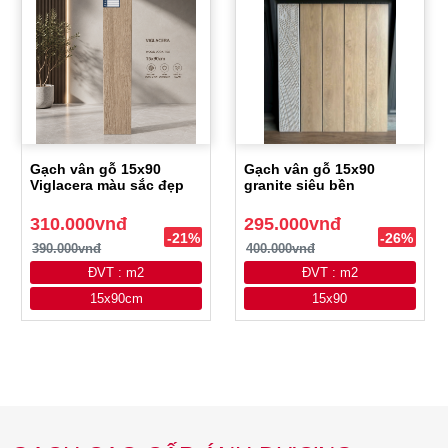
Gạch vân gỗ 15x90
Gạch vân gỗ 15x90
Viglacera màu sắc đẹp
granite siêu bền
310.000vnđ
295.000vnđ
-21%
-26%
390.000vnđ
400.000vnđ
ĐVT : m2
ĐVT : m2
15x90cm
15x90