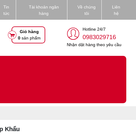
Tin
Tài khoản ngân
Về chúng
Liên
tức
hàng
tôi
hệ
Hotline 24/7
Giỏ hàng
0983029716
0
sản phẩm
Nhận dặt hàng theo yêu cầu
p Khẩu