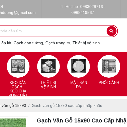
Hotline: 0983029716 -
nhduong@gmail.com
0968419567
ốp lát, Gạch dán tường, Gạch trang trí, Thiết bị vệ sinh ...
KEO DÁN
THIẾT BỊ
MẶT BÀN
PHỐI CẢNH
GẠCH -
VỆ SINH
ĐÁ
KEO CHÀ
RON-CHẤT
CHỐNG
THẤM
 vân gỗ 15x90
Gạch vân gỗ 15x90 cao cấp nhập khẩu
Gạch Vân Gỗ 15x90 Cao Cấp Nhậ