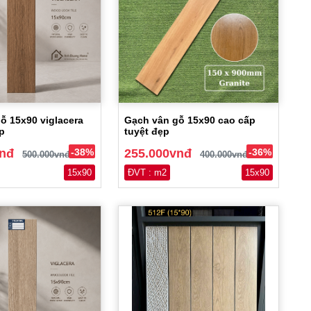
ỗ 15x90 viglacera
Gạch vân gỗ 15x90 cao cấp
p
tuyệt đẹp
vnđ
-38%
255.000vnđ
-36%
500.000vnđ
400.000vnđ
15x90
ĐVT : m2
15x90