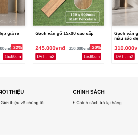
ẹp giá rẻ
Gạch vân gỗ 15x90 cao cấp
Gạch vân g
màu sắc đ
-32%
245.000vnđ
-30%
310.000
000vnđ
350.000vnđ
15x90cm
ĐVT : m2
15x90cm
ĐVT : m2
IỚI THIỆU
CHÍNH SÁCH
Giới thiệu về chúng tôi
Chính sách trả lại hàng