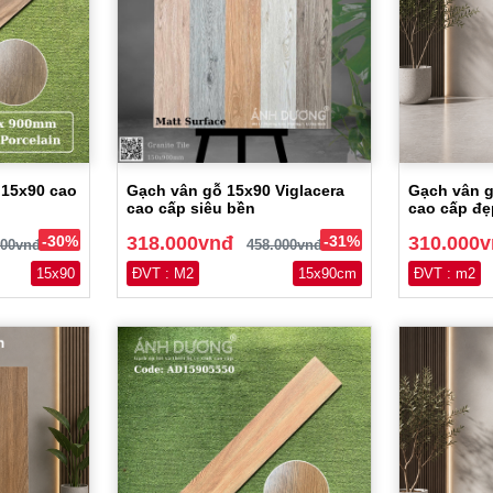
 15x90 cao
Gạch vân gỗ 15x90 Viglacera
Gạch vân g
cao cấp siêu bền
cao cấp đẹ
-30%
318.000vnđ
-31%
310.000
000vnđ
458.000vnđ
15x90
ĐVT : M2
15x90cm
ĐVT : m2