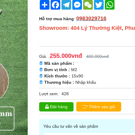
Share
Facebook
Telegram
Messenger
WeChat
Twitter
WhatsApp
09
83029716
Hỗ trợ mua hàng
:
Showroom: 404 Lý Thường Kiệt, Phư
255.000vnđ
Giá:
400.000vnđ
Mã sản phẩm :
Đơn vị tính :
M2
Kích thước :
15x90
Thương hiệu :
Nhập khẩu
Lượt xem:
428
Đặt hàng
Thêm vào giỏ
Yêu cầu tư vấn về sản phẩm