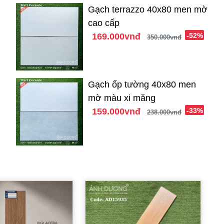
Gạch terrazzo 40x80 men mờ
cao cấp
169.000vnđ
-52%
350.000vnđ
Gạch ốp tường 40x80 men
mờ màu xi măng
159.000vnđ
-33%
238.000vnđ