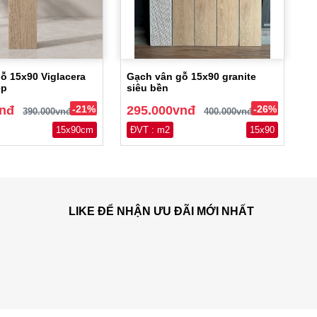
ỗ 15x90 Viglacera
Gạch vân gỗ 15x90 granite
ẹp
siêu bền
vnđ
-21%
295.000vnđ
-26%
390.000vnđ
400.000vnđ
15x90cm
ĐVT : m2
15x90
LIKE ĐỂ NHẬN ƯU ĐÃI MỚI NHẤT