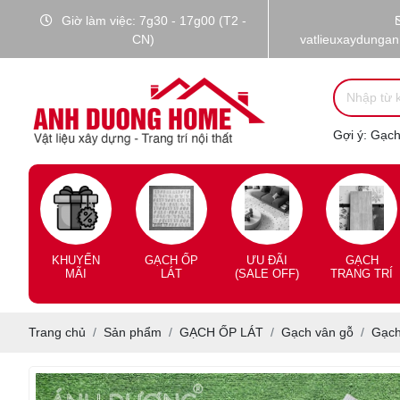
Giờ làm việc: 7g30 - 17g00 (T2 -
CN)
vatlieuxaydunga
Gợi ý:
Gạch 
KHUYẾN
GẠCH ỐP
ƯU ĐÃI
GẠCH
MÃI
LÁT
(SALE OFF)
TRANG TRÍ
Trang chủ
Sản phẩm
GẠCH ỐP LÁT
Gạch vân gỗ
Gạch