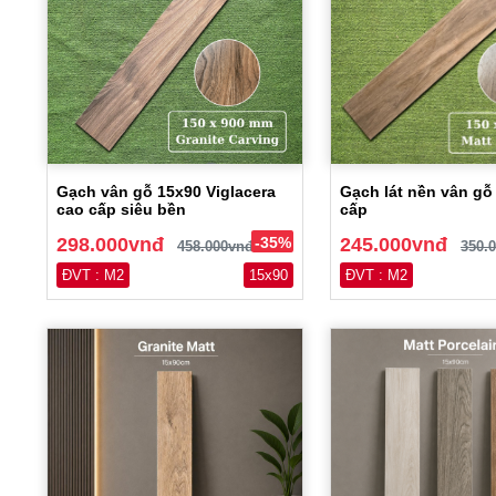
Gạch vân gỗ 15x90 Viglacera
Gạch lát nền vân gỗ
cao cấp siêu bền
cấp
298.000vnđ
-35%
245.000vnđ
458.000vnđ
350.
ĐVT : M2
15x90
ĐVT : M2