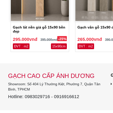
Gạch lát nền giả gỗ 15x90 bền
Gạch vân gỗ 15x90 đ
đẹp
295.000vnđ
-25%
265.000vnđ
395.000vnđ
390.
ĐVT : m2
15x90cm
ĐVT : m2
GẠCH CAO CẤP ÁNH DƯƠNG
G
Showroom: Số 404 Lý Thường Kiệt, Phường 7, Quận Tân
Bình, TPHCM
Hotline: 0983029716 - 0916916612