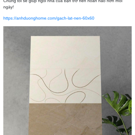
Chúng tôi sẽ giúp ngôi nhà của bạn trở nên hoàn hảo hơn mỗi
ngày!
https://anhduonghome.com/gach-lat-nen-60x60