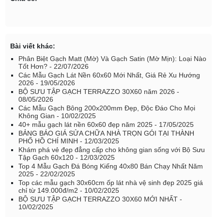
Bài viết khác:
Phân Biệt Gạch Matt (Mờ) Và Gạch Satin (Mờ Mịn): Loại Nào
Tốt Hơn? - 22/07/2026
Các Mẫu Gạch Lát Nền 60x60 Mới Nhất, Giá Rẻ Xu Hướng
2026 - 19/05/2026
BỘ SƯU TẬP GẠCH TERRAZZO 30X60 năm 2026 -
08/05/2026
Các Mẫu Gạch Bông 200x200mm Đẹp, Độc Đáo Cho Mọi
Không Gian - 10/02/2025
40+ mẫu gạch lát nền 60x60 đẹp năm 2025 - 17/05/2025
BẢNG BÁO GIÁ SỬA CHỮA NHÀ TRỌN GÓI TẠI THÀNH
PHỐ HỒ CHÍ MINH - 12/03/2025
Khám phá vẻ đẹp đẳng cấp cho không gian sống với Bộ Sưu
Tập Gạch 60x120 - 12/03/2025
Top 4 Mẫu Gạch Đá Bóng Kiếng 40x80 Bán Chạy Nhất Năm
2025 - 22/02/2025
Top các mẫu gạch 30x60cm ốp lát nhà vệ sinh đẹp 2025 giá
chỉ từ 149.000đ/m2 - 10/02/2025
BỘ SƯU TẬP GẠCH TERRAZZO 30X60 MỚI NHẤT -
10/02/2025