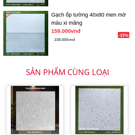
Gạch ốp tường 40x80 men mờ
màu xi măng
159.000vnđ
-33%
238.000vnđ
SẢN PHẨM CÙNG LOẠI