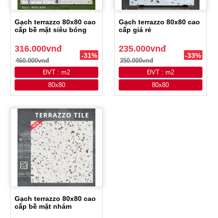
Gạch terrazzo 80x80 cao
Gạch terrazzo 80x80 cao
cấp bề mặt siêu bóng
cấp giá rẻ
316.000vnđ
235.000vnđ
-31%
-33%
460.000vnđ
350.000vnđ
ĐVT : m2
ĐVT : m2
80x80
80x80
Gạch terrazzo 80x80 cao
cấp bề mặt nhám