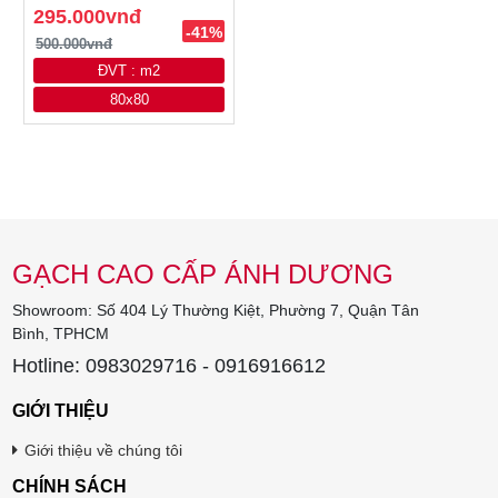
295.000vnđ
-41%
500.000vnđ
ĐVT : m2
80x80
GẠCH CAO CẤP ÁNH DƯƠNG
Showroom: Số 404 Lý Thường Kiệt, Phường 7, Quận Tân
Bình, TPHCM
Hotline: 0983029716 - 0916916612
GIỚI THIỆU
Giới thiệu về chúng tôi
CHÍNH SÁCH