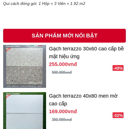
Qui cách đóng gói: 1 Hộp = 3 Viên = 1.92 m2
SẢN PHẨM MỚI NỔI BẬT
Gạch terrazzo 30x60 cao cấp bề
mặt hiệu ứng
255.000vnđ
-49%
500.000vnđ
Gạch terrazzo 40x80 men mờ
cao cấp
169.000vnđ
-52%
350.000vnđ