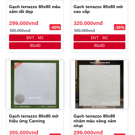
Gạch terrazzo 80x80 màu
Gạch terrazzo 80x80 mờ
xám rất đẹp
cao cấp
299.000vnđ
320.000vnđ
-40%
-36%
500.000vnđ
500.000vnđ
ĐVT : M2
ĐVT : M2
80x80
80x80
Gạch terrazzo 80x80 mờ
Gạch terrazzo 80x80
hiệu ứng Carving
nhám màu vàng xám
nhạt
355.000vnđ
299.000vnđ