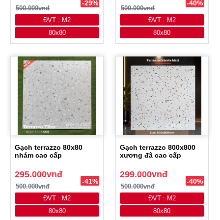
-29%
-40%
500.000vnđ
500.000vnđ
ĐVT : M2
ĐVT : M2
80x80
80x80
Gạch terrazzo 80x80
Gạch terrazzo 800x800
nhám cao cấp
xương đâ cao cấp
295.000vnđ
299.000vnđ
-41%
-40%
500.000vnđ
500.000vnđ
ĐVT : M2
ĐVT : M2
80x80
80x80