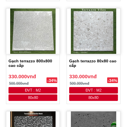
Gạch terrazzo 800x800
Gạch terrazzo 80x80 cao
cao cấp
cấp
330.000vnđ
330.000vnđ
-34%
-34%
500.000vnđ
500.000vnđ
ĐVT : M2
ĐVT : M2
80x80
80x80