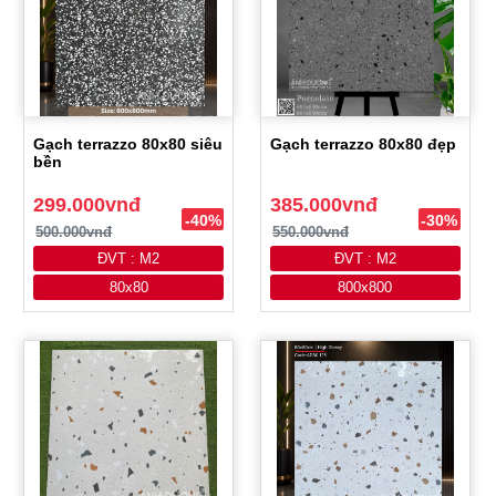
Gạch terrazzo 80x80 siêu
Gạch terrazzo 80x80 đẹp
bền
299.000vnđ
385.000vnđ
-40%
-30%
500.000vnđ
550.000vnđ
ĐVT : M2
ĐVT : M2
80x80
800x800