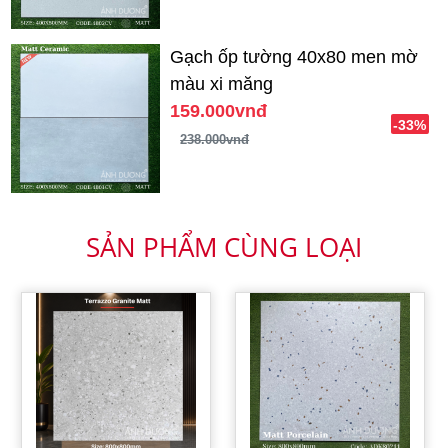
Gạch ốp tường 40x80 men mờ
màu xi măng
159.000vnđ
-33%
238.000vnđ
SẢN PHẨM CÙNG LOẠI