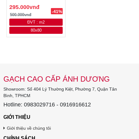
295.000vnđ
-41%
500.000vnđ
ĐVT : m2
80x80
GẠCH CAO CẤP ÁNH DƯƠNG
Showroom: Số 404 Lý Thường Kiệt, Phường 7, Quận Tân
Bình, TPHCM
Hotline: 0983029716 - 0916916612
GIỚI THIỆU
Giới thiệu về chúng tôi
CHÍNH SÁCH