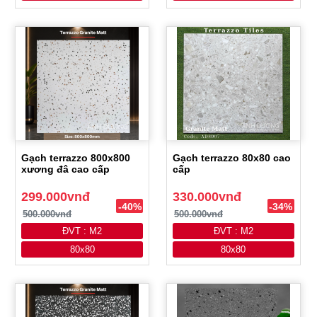
Gạch terrazzo 800x800
Gạch terrazzo 80x80 cao
xương đâ cao cấp
cấp
299.000vnđ
330.000vnđ
-40%
-34%
500.000vnđ
500.000vnđ
ĐVT : M2
ĐVT : M2
80x80
80x80