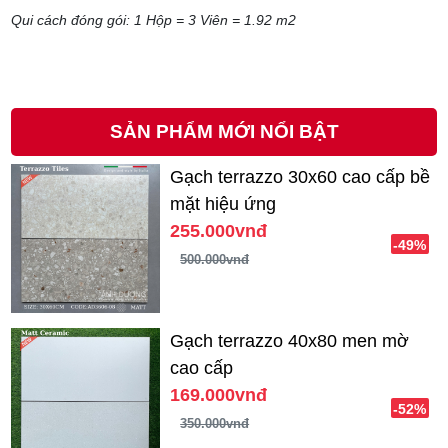
Qui cách đóng gói: 1 Hộp = 3 Viên = 1.92 m2
SẢN PHẨM MỚI NỔI BẬT
Gạch terrazzo 30x60 cao cấp bề
mặt hiệu ứng
255.000vnđ
-49%
500.000vnđ
Gạch terrazzo 40x80 men mờ
cao cấp
169.000vnđ
-52%
350.000vnđ