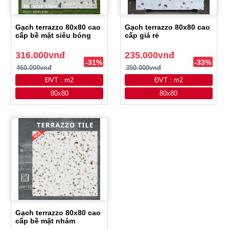
Gạch terrazzo 80x80 cao
Gạch terrazzo 80x80 cao
cấp bề mặt siêu bóng
cấp giá rẻ
316.000vnđ
235.000vnđ
-31%
-33%
460.000vnđ
350.000vnđ
ĐVT : m2
ĐVT : m2
80x80
80x80
Gạch terrazzo 80x80 cao
cấp bề mặt nhám