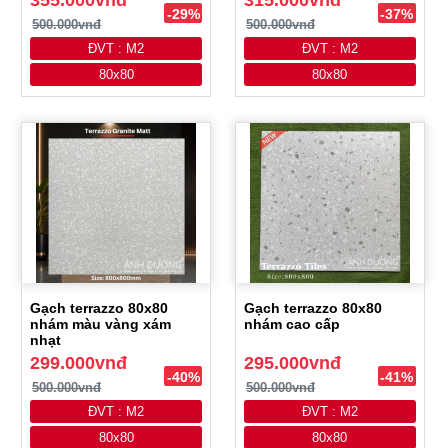
355.000vnđ
315.000vnđ
-29%
-37%
500.000vnđ
500.000vnđ
ĐVT : M2
ĐVT : M2
80x80
80x80
Gạch terrazzo 80x80
Gạch terrazzo 80x80
nhám màu vàng xám
nhám cao cấp
nhạt
299.000vnđ
295.000vnđ
-40%
-41%
500.000vnđ
500.000vnđ
ĐVT : M2
ĐVT : M2
80x80
80x80