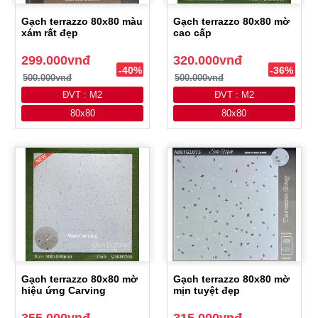
Gạch terrazzo 80x80 màu
Gạch terrazzo 80x80 mờ
xám rất đẹp
cao cấp
299.000vnđ
320.000vnđ
-40%
-36%
500.000vnđ
500.000vnđ
ĐVT : M2
ĐVT : M2
80x80
80x80
Gạch terrazzo 80x80 mờ
Gạch terrazzo 80x80 mờ
hiệu ứng Carving
mịn tuyệt đẹp