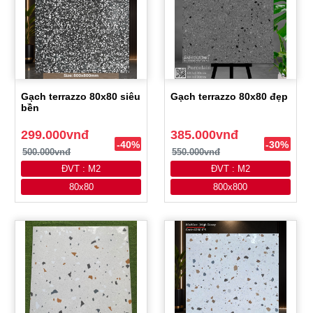
Gạch terrazzo 80x80 siêu
Gạch terrazzo 80x80 đẹp
bền
299.000vnđ
385.000vnđ
-40%
-30%
500.000vnđ
550.000vnđ
ĐVT : M2
ĐVT : M2
80x80
800x800