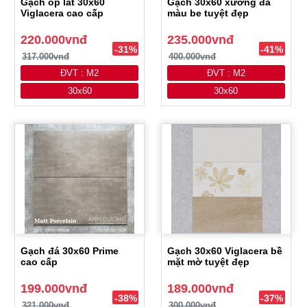
Gạch ốp lát 30x60
Gạch 30x60 xương đá
Viglacera cao cấp
màu be tuyệt đẹp
220.000vnđ
235.000vnđ
-31%
-41%
317.000vnđ
400.000vnđ
ĐVT : M2
ĐVT : M2
30x60
30x60
Gạch đá 30x60 Prime
Gạch 30x60 Viglacera bề
cao cấp
mặt mờ tuyệt đẹp
199.000vnđ
189.000vnđ
-38%
-37%
321.000vnđ
300.000vnđ