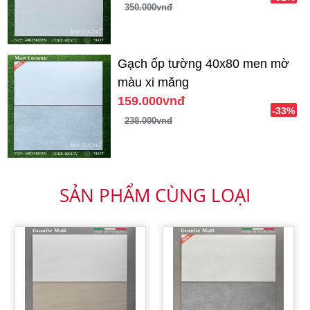
350.000vnđ
Gạch ốp tường 40x80 men mờ
màu xi măng
159.000vnđ
-33%
238.000vnđ
SẢN PHẨM CÙNG LOẠI