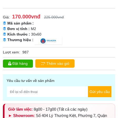
170.000vnđ
Giá:
225.000vnđ
Mã sản phẩm :
Đơn vị tính :
M2
Kích thước :
30x60
Thương hiệu :
Lượt xem:
987
Đặt hàng
Thêm vào giỏ
Yêu cầu tư vấn về sản phẩm
Gửi yêu cầu
Giờ làm việc:
8g00 - 17g00 (Tất cả các ngày)
► Showroom:
Số 404 Lý Thường Kiệt, Phường 7, Quận