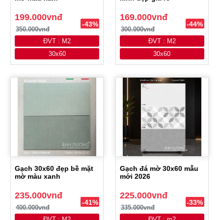
199.000vnđ
169.000vnđ
-43%
-44%
350.000vnđ
300.000vnđ
ĐVT : M2
ĐVT : M2
30x60
30x60
Gạch 30x60 đẹp bề mặt
Gạch đá mờ 30x60 mẫu
mờ màu xanh
mới 2026
235.000vnđ
225.000vnđ
-41%
-33%
400.000vnđ
335.000vnđ
ĐVT : M2
ĐVT : m2