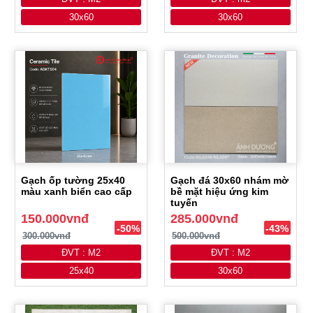
30x60
30x60
Gạch ốp tường 25x40
Gạch đá 30x60 nhám mờ
màu xanh biển cao cấp
bề mặt hiệu ứng kim
tuyến
150.000vnđ
285.000vnđ
-50%
-43%
300.000vnđ
500.000vnđ
ĐVT : M2
ĐVT : M2
25x40
30x60