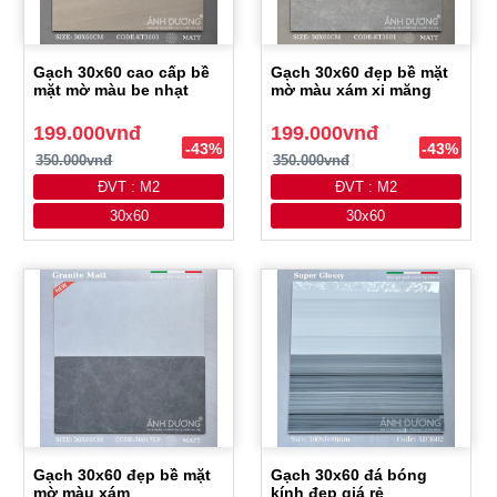
Gạch 30x60 cao cấp bề
Gạch 30x60 đẹp bề mặt
mặt mờ màu be nhạt
mờ màu xám xi măng
199.000vnđ
199.000vnđ
-43%
-43%
350.000vnđ
350.000vnđ
ĐVT : M2
ĐVT : M2
30x60
30x60
Gạch 30x60 đẹp bề mặt
Gạch 30x60 đá bóng
mờ màu xám
kính đẹp giá rẻ