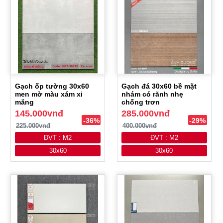
Gạch ốp tường 30x60
Gạch đá 30x60 bề mặt
men mờ màu xám xi
nhám có rãnh nhẹ
măng
chống trơn
145.000vnđ
285.000vnđ
-36%
-29%
225.000vnđ
400.000vnđ
ĐVT : M2
ĐVT : M2
30x60
30x60