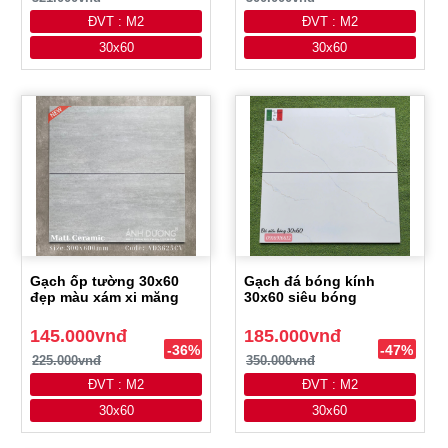
ĐVT : M2
ĐVT : M2
30x60
30x60
Gạch ốp tường 30x60
Gạch đá bóng kính
đẹp màu xám xi măng
30x60 siêu bóng
145.000vnđ
185.000vnđ
-36%
-47%
225.000vnđ
350.000vnđ
ĐVT : M2
ĐVT : M2
30x60
30x60