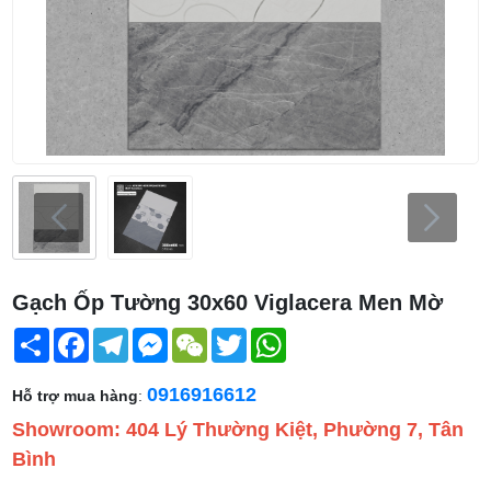
Gạch Ốp Tường 30x60 Viglacera Men Mờ
Share
Facebook
Telegram
Messenger
WeChat
Twitter
WhatsApp
0916916612
Hỗ trợ mua hàng
:
Showroom: 404 Lý Thường Kiệt, Phường 7, Tân
Bình