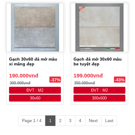
Gạch 30x60 đá mờ màu
Gạch đá mờ 30x60 màu
xi măng đẹp
be tuyệt đẹp
190.000vnđ
199.000vnđ
-37%
-43%
300.000vnđ
350.000vnđ
ĐVT : M2
ĐVT : M2
30x60
300x600
Page 1 / 4
1
2
3
4
Next
Last