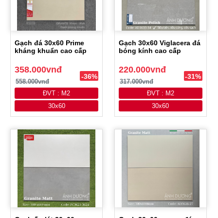
Gạch đá 30x60 Prime
Gạch 30x60 Viglacera đá
kháng khuẩn cao cấp
bóng kính cao cấp
358.000vnđ
220.000vnđ
-36%
-31%
558.000vnđ
317.000vnđ
ĐVT : M2
ĐVT : M2
30x60
30x60