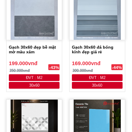
Gạch 30x60 đẹp bề mặt
Gạch 30x60 đá bóng
mờ màu xám
kính đẹp giá rẻ
199.000vnđ
169.000vnđ
-43%
-44%
350.000vnđ
300.000vnđ
ĐVT : M2
ĐVT : M2
30x60
30x60