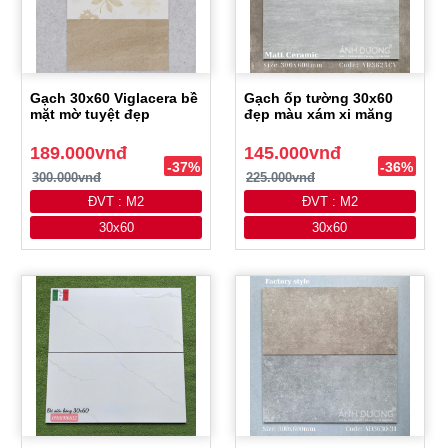
Gạch 30x60 Viglacera bề
Gạch ốp tường 30x60
mặt mờ tuyệt đẹp
đẹp màu xám xi măng
189.000vnđ
145.000vnđ
-37%
-36%
300.000vnđ
225.000vnđ
ĐVT : M2
ĐVT : M2
30x60
30x60