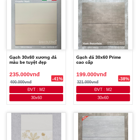
Gạch 30x60 xương đá
Gạch đá 30x60 Prime
màu be tuyệt đẹp
cao cấp
235.000vnđ
199.000vnđ
-41%
-38%
400.000vnđ
321.000vnđ
ĐVT : M2
ĐVT : M2
30x60
30x60