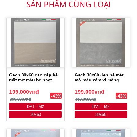
SẢN PHẨM CÙNG LOẠI
Gạch 30x60 cao cấp bề
Gạch 30x60 đẹp bề mặt
mặt mờ màu be nhạt
mờ màu xám xi măng
199.000vnđ
199.000vnđ
-43%
-43%
350.000vnđ
350.000vnđ
ĐVT : M2
ĐVT : M2
30x60
30x60