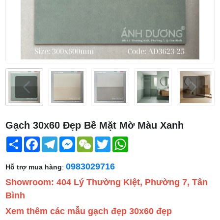
Gạch 30x60 Đẹp Bề Mặt Mờ Màu Xanh
Share
Facebook
Telegram
Messenger
WeChat
Twitter
WhatsApp
0983029716
Hỗ trợ mua hàng
:
Showroom: 404 Lý Thường Kiệt, Phường 7, Tân
Bình
Xem thêm các mẫu gạch đẹp 30x60 đẹp