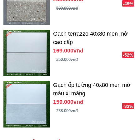
-49%
500.000vnđ
Gạch terrazzo 40x80 men mờ
cao cấp
169.000vnđ
-52%
350.000vnđ
Gạch ốp tường 40x80 men mờ
màu xi măng
159.000vnđ
-33%
238.000vnđ