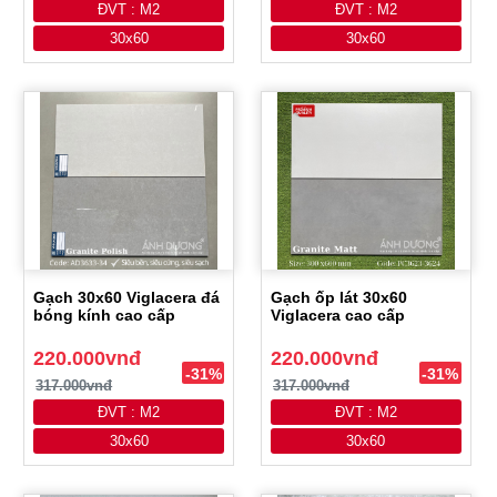
ĐVT : M2
ĐVT : M2
30x60
30x60
Gạch 30x60 Viglacera đá
Gạch ốp lát 30x60
bóng kính cao cấp
Viglacera cao cấp
220.000vnđ
220.000vnđ
-31%
-31%
317.000vnđ
317.000vnđ
ĐVT : M2
ĐVT : M2
30x60
30x60