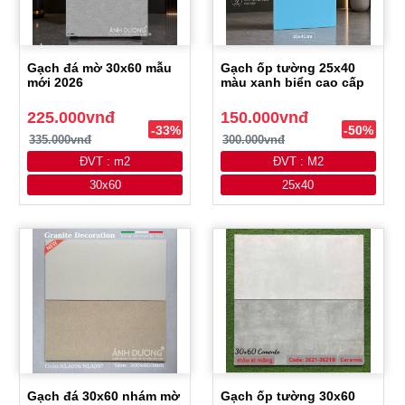
Gạch đá mờ 30x60 mẫu
Gạch ốp tường 25x40
mới 2026
màu xanh biển cao cấp
225.000vnđ
150.000vnđ
-33%
-50%
335.000vnđ
300.000vnđ
ĐVT : m2
ĐVT : M2
30x60
25x40
Gạch đá 30x60 nhám mờ
Gạch ốp tường 30x60