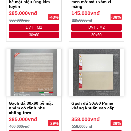
bề mặt hiệu ứng kim
men mờ màu xám xi
tuyến
măng
285.000vnđ
145.000vnđ
-43%
-36%
500.000vnđ
225.000vnđ
ĐVT : M2
ĐVT : M2
30x60
30x60
Gạch đá 30x60 bề mặt
Gạch đá 30x60 Prime
nhám có rãnh nhẹ
kháng khuẩn cao cấp
chống trơn
285.000vnđ
358.000vnđ
-29%
-36%
400.000vnđ
558.000vnđ