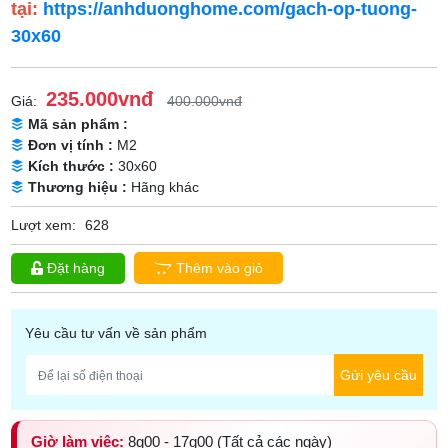
tại:
https://anhduonghome.com/gach-op-tuong-
30x60
235.000vnđ
Giá:
400.000vnđ
Mã sản phẩm :
Đơn vị tính :
M2
Kích thước :
30x60
Thương hiệu :
Hãng khác
Lượt xem:
628
Đặt hàng
Thêm vào giỏ
Yêu cầu tư vấn về sản phẩm
Gửi yêu cầu
Giờ làm việc:
8g00 - 17g00 (Tất cả các ngày)