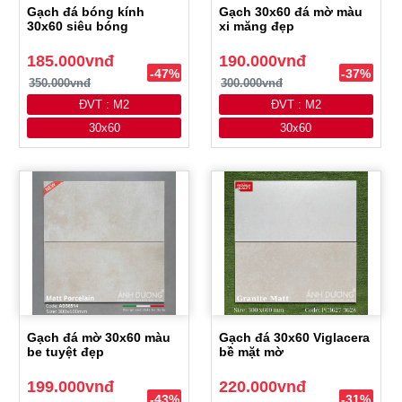
Gạch đá bóng kính
Gạch 30x60 đá mờ màu
30x60 siêu bóng
xi măng đẹp
185.000vnđ
190.000vnđ
-47%
-37%
350.000vnđ
300.000vnđ
ĐVT : M2
ĐVT : M2
30x60
30x60
Gạch đá mờ 30x60 màu
Gạch đá 30x60 Viglacera
be tuyệt đẹp
bề mặt mờ
199.000vnđ
220.000vnđ
-43%
-31%