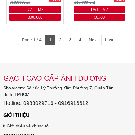
350.000vnđ
317.000vnđ
ĐVT : M2
ĐVT : M2
300x600
30x60
Page 1 / 4
1
2
3
4
Next
Last
GẠCH CAO CẤP ÁNH DƯƠNG
Showroom: Số 404 Lý Thường Kiệt, Phường 7, Quận Tân
Bình, TPHCM
Hotline: 0983029716 - 0916916612
GIỚI THIỆU
Giới thiệu về chúng tôi