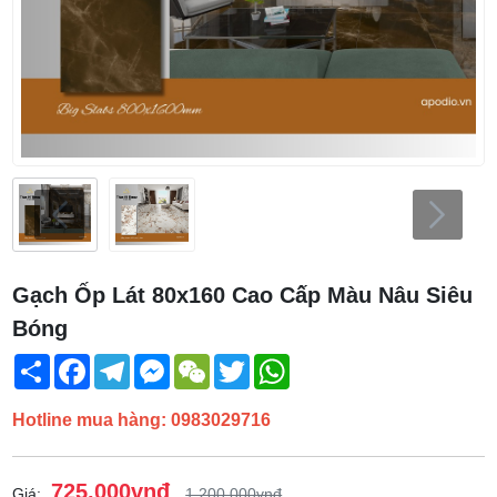
Gạch Ốp Lát 80x160 Cao Cấp Màu Nâu Siêu
Bóng
Share
Facebook
Telegram
Messenger
WeChat
Twitter
WhatsApp
Hotline mua hàng: 0983029716
725.000vnđ
Giá:
1.200.000vnđ