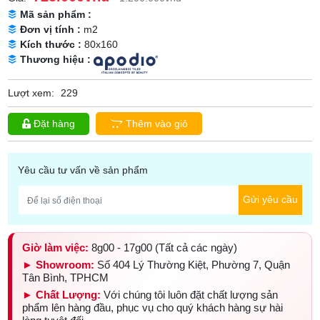
Mã sản phẩm :
Đơn vị tính :
m2
Kích thước :
80x160
Thương hiệu :
Lượt xem:
229
Đặt hàng
Thêm vào giỏ
Yêu cầu tư vấn về sản phẩm
Gửi yêu cầu
Giờ làm việc:
8g00 - 17g00 (Tất cả các ngày)
► Showroom:
Số 404 Lý Thường Kiệt, Phường 7, Quận
Tân Bình, TPHCM
► Chất Lượng:
Với chúng tôi luôn đặt chất lượng sản
phẩm lên hàng đầu, phục vụ cho quý khách hàng sự hài