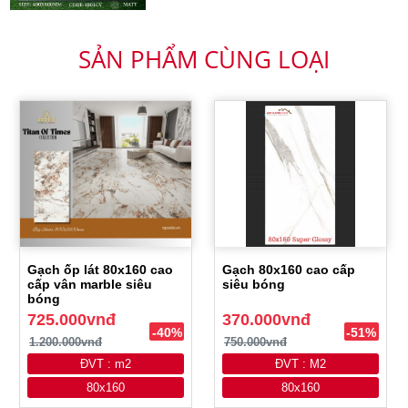
SẢN PHẨM CÙNG LOẠI
Gạch ốp lát 80x160 cao
Gạch 80x160 cao cấp
cấp vân marble siêu
siêu bóng
bóng
725.000vnđ
370.000vnđ
-40%
-51%
1.200.000vnđ
750.000vnđ
ĐVT : m2
ĐVT : M2
80x160
80x160