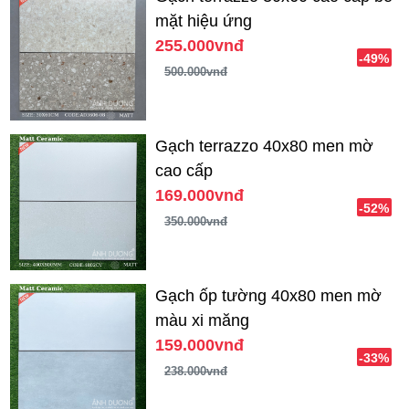
mặt hiệu ứng
255.000vnđ
-49%
500.000vnđ
Gạch terrazzo 40x80 men mờ
cao cấp
169.000vnđ
-52%
350.000vnđ
Gạch ốp tường 40x80 men mờ
màu xi măng
159.000vnđ
-33%
238.000vnđ