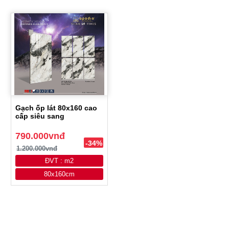
Gạch ốp lát 80x160 cao
cấp siêu sang
790.000vnđ
-34%
1.200.000vnđ
ĐVT : m2
80x160cm