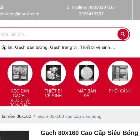
Hotline: 0983029716 -
nhduong@gmail.com
0968419567
ốp lát, Gạch dán tường, Gạch trang trí, Thiết bị vệ sinh ...
KEO DÁN
THIẾT BỊ
MẶT BÀN
PHỐI CẢNH
GẠCH -
VỆ SINH
ĐÁ
KEO CHÀ
RON-CHẤT
CHỐNG
THẤM
 lát nền 80x160
Gạch 80x160 cao cấp siêu bóng
Gạch 80x160 Cao Cấp Siêu Bóng