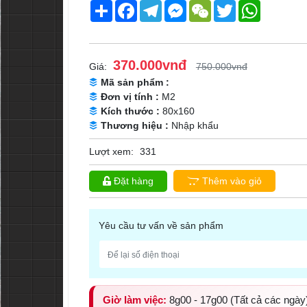
Share
Facebook
Telegram
Messenger
WeChat
Twitter
WhatsApp
370.000vnđ
Giá:
750.000vnđ
Mã sản phẩm :
Đơn vị tính :
M2
Kích thước :
80x160
Thương hiệu :
Nhập khẩu
Lượt xem:
331
Đặt hàng
Thêm vào giỏ
Yêu cầu tư vấn về sản phẩm
Giờ làm việc:
8g00 - 17g00 (Tất cả các ngày