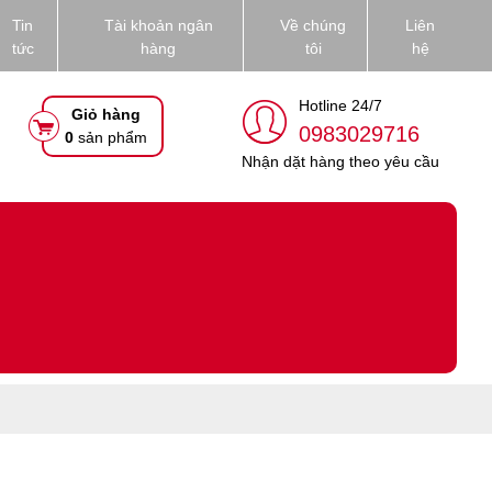
Tin
Tài khoản ngân
Về chúng
Liên
tức
hàng
tôi
hệ
Hotline 24/7
Giỏ hàng
0983029716
0
sản phẩm
Nhận dặt hàng theo yêu cầu