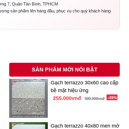
ờng 7, Quận Tân Bình, TPHCM
 lượng sản phẩm lên hàng đầu, phục vụ cho quý khách hàng
SẢN PHẨM MỚI NỔI BẬT
Gạch terrazzo 30x60 cao cấp
bề mặt hiệu ứng
255.000vnđ
-49%
500.000vnđ
Gạch terrazzo 40x80 men mờ