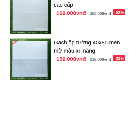
cao cấp
169.000vnđ
-52%
350.000vnđ
Gạch ốp tường 40x80 men
mờ màu xi măng
159.000vnđ
-33%
238.000vnđ