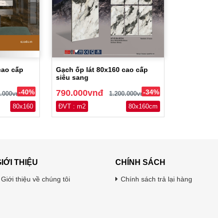
cao cấp
Gạch ốp lát 80x160 cao cấp
siêu sang
-40%
790.000vnđ
-34%
0.000vnđ
1.200.000vnđ
80x160
ĐVT : m2
80x160cm
IỚI THIỆU
CHÍNH SÁCH
Giới thiệu về chúng tôi
Chính sách trả lại hàng