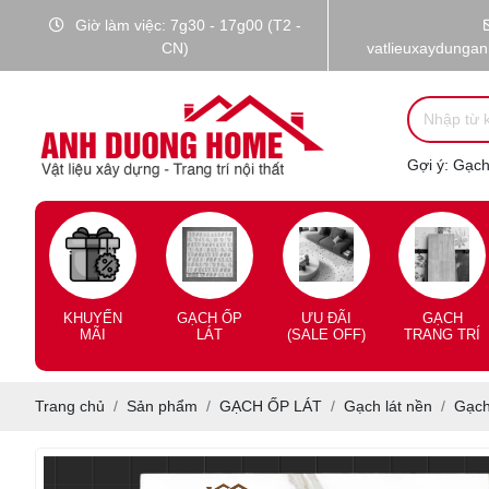
Giờ làm việc: 7g30 - 17g00 (T2 -
CN)
vatlieuxaydunga
Gợi ý:
Gạch 
KHUYẾN
GẠCH ỐP
ƯU ĐÃI
GẠCH
MÃI
LÁT
(SALE OFF)
TRANG TRÍ
Trang chủ
Sản phẩm
GẠCH ỐP LÁT
Gạch lát nền
Gạch