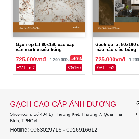
Gạch ốp lát 80x160 cao cấp
Gạch ốp lát 80x160 
vân marble siêu bóng
màu nâu siêu bóng
725.000vnđ
-40%
725.000vnđ
1.200.000vnđ
1.20
ĐVT : m2
80x160
ĐVT : m2
GẠCH CAO CẤP ÁNH DƯƠNG
G
Showroom: Số 404 Lý Thường Kiệt, Phường 7, Quận Tân
Bình, TPHCM
Hotline: 0983029716 - 0916916612