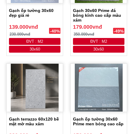
Gạch ốp tường 30x60
Gạch 30x60 Prime đá
đẹp giá rẻ
bóng kính cao cấp màu
xám
139.000vnđ
179.000vnđ
-40%
-49%
230.000vnđ
350.000vnđ
ĐVT : M2
ĐVT : M2
30x60
30x60
Gạch terrazzo 60x120 bề
Gạch ốp tường 30x60
mặt mờ màu xám
Prime men bóng cao cấp