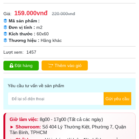
159.000vnđ
Giá:
220.000vnđ
Mã sản phẩm :
Đơn vị tính :
m2
Kích thước :
60x60
Thương hiệu :
Hãng khác
Lượt xem:
1457
Đặt hàng
Thêm vào giỏ
Yêu cầu tư vấn về sản phẩm
Gửi yêu cầu
Giờ làm việc:
8g00 - 17g00 (Tất cả các ngày)
► Showroom:
Số 404 Lý Thường Kiệt, Phường 7, Quận
Tân Bình, TPHCM