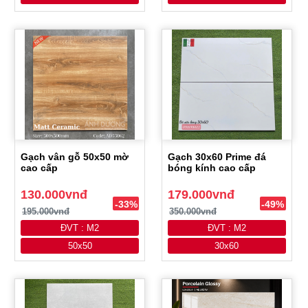
Gạch vân gỗ 50x50 mờ
Gạch 30x60 Prime đá
cao cấp
bóng kính cao cấp
130.000vnđ
179.000vnđ
-33%
-49%
195.000vnđ
350.000vnđ
ĐVT : M2
ĐVT : M2
50x50
30x60