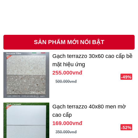
SẢN PHẨM MỚI NỔI BẬT
Gạch terrazzo 30x60 cao cấp bề
mặt hiệu ứng
255.000vnđ
-49%
500.000vnđ
Gạch terrazzo 40x80 men mờ
cao cấp
169.000vnđ
-52%
350.000vnđ