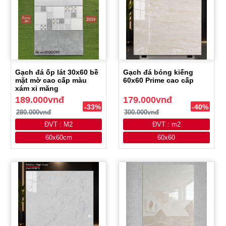
Gạch đá ốp lát 30x60 bề
Gạch đá bóng kiếng
mặt mờ cao cấp màu
60x60 Prime cao cấp
xám xi măng
189.000vnđ
179.000vnđ
-33%
-40%
280.000vnđ
300.000vnđ
ĐVT : M2
ĐVT : m2
60x60cm
60x60