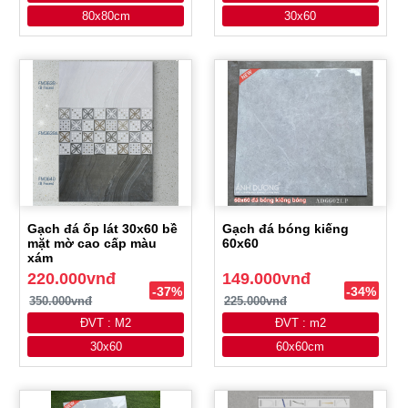
80x80cm
30x60
Gạch đá ốp lát 30x60 bề
Gạch đá bóng kiếng
mặt mờ cao cấp màu
60x60
xám
220.000vnđ
149.000vnđ
-37%
-34%
350.000vnđ
225.000vnđ
ĐVT : M2
ĐVT : m2
30x60
60x60cm