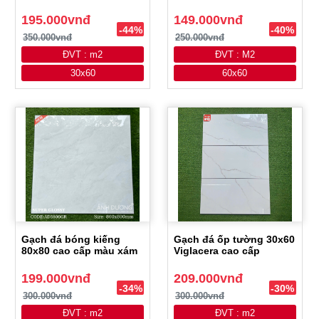
195.000vnđ
149.000vnđ
-44%
-40%
350.000vnđ
250.000vnđ
ĐVT : m2
ĐVT : M2
30x60
60x60
Gạch đá bóng kiếng
Gạch đá ốp tường 30x60
80x80 cao cấp màu xám
Viglacera cao cấp
199.000vnđ
209.000vnđ
-34%
-30%
300.000vnđ
300.000vnđ
ĐVT : m2
ĐVT : m2