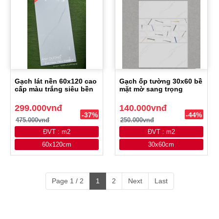
Gạch lát nền 60x120 cao
Gạch ốp tường 30x60 bề
cấp màu trắng siêu bền
mặt mờ sang trọng
299.000vnđ
140.000vnđ
-37%
-44%
475.000vnđ
250.000vnđ
ĐVT : m2
ĐVT : m2
60x120cm
30x60cm
Page 1 / 2
1
2
Next
Last