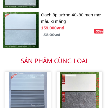
Gạch ốp tường 40x80 men mờ
màu xi măng
159.000vnđ
-33%
238.000vnđ
SẢN PHẨM CÙNG LOẠI