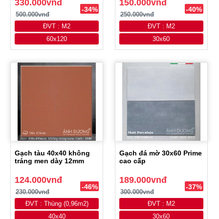
330.000vnđ
150.000vnđ
-34%
-40%
500.000vnđ
250.000vnđ
ĐVT : M2
ĐVT : M2
60x120
30x60
Gạch tàu 40x40 không
Gạch đá mờ 30x60 Prime
tráng men dày 12mm
cao cấp
124.000vnđ
189.000vnđ
-46%
-37%
230.000vnđ
300.000vnđ
ĐVT : Thùng (0,96m2)
ĐVT : M2
40x40
30x60