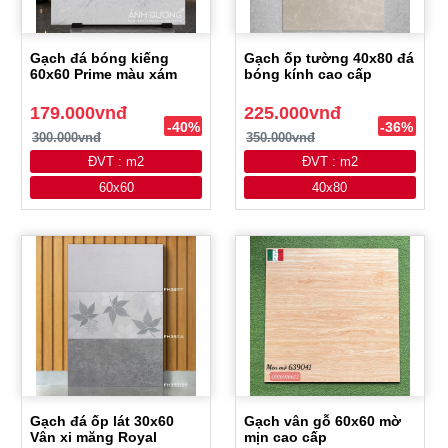
Gạch đá bóng kiếng
Gạch ốp tường 40x80 đá
60x60 Prime màu xám
bóng kính cao cấp
179.000vnđ
225.000vnđ
-40%
-36%
300.000vnđ
350.000vnđ
ĐVT : m2
ĐVT : m2
60x60
40x80
Gạch đá ốp lát 30x60
Gạch vân gỗ 60x60 mờ
Vân xi măng Royal
mịn cao cấp