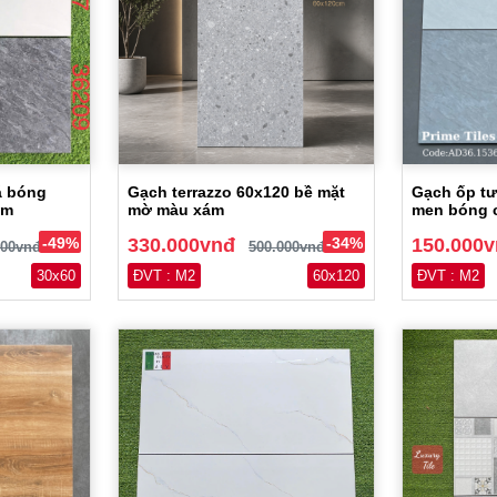
á bóng
Gạch terrazzo 60x120 bề mặt
Gạch ốp tư
ám
mờ màu xám
men bóng 
-49%
330.000vnđ
-34%
150.000
000vnđ
500.000vnđ
30x60
ĐVT : M2
60x120
ĐVT : M2