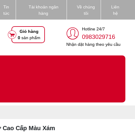
Tin
Tài khoản ngân
Về chúng
Liên
tức
hàng
tôi
hệ
Hotline 24/7
Giỏ hàng
0983029716
0
sản phẩm
Nhận dặt hàng theo yêu cầu
ờ Cao Cấp Màu Xám