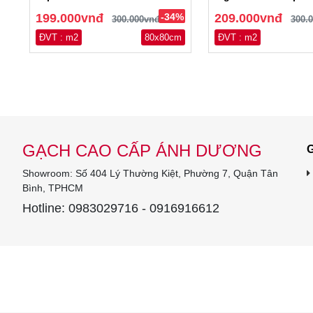
199.000vnđ
-34%
209.000vnđ
300.000vnđ
300.
ĐVT : m2
80x80cm
ĐVT : m2
GẠCH CAO CẤP ÁNH DƯƠNG
G
Showroom: Số 404 Lý Thường Kiệt, Phường 7, Quận Tân
Bình, TPHCM
Hotline: 0983029716 - 0916916612