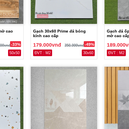
mờ cao
Gạch 30x60 Prime đá bóng
Gạch đá ốp
kính cao cấp
mờ cao cấ
-33%
179.000vnđ
-49%
189.000
000vnđ
350.000vnđ
50x50
ĐVT : M2
30x60
ĐVT : M2