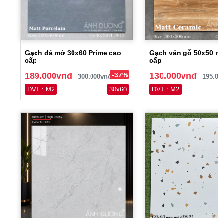
Gạch đá mờ 30x60 Prime cao
Gạch vân gỗ 50x50 
cấp
cấp
189.000vnđ
-37%
130.000vnđ
300.000vnđ
195.
ĐVT : M2
30x60
ĐVT : M2