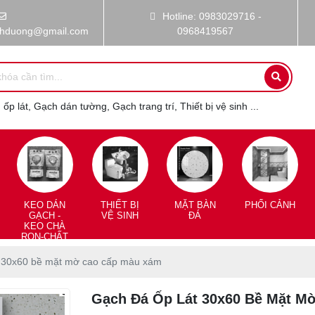
Hotline: 0983029716 -
nhduong@gmail.com
0968419567
ốp lát, Gạch dán tường, Gạch trang trí, Thiết bị vệ sinh ...
KEO DÁN
THIẾT BỊ
MẶT BÀN
PHỐI CẢNH
GẠCH -
VỆ SINH
ĐÁ
KEO CHÀ
RON-CHẤT
CHỐNG
THẤM
t 30x60 bề mặt mờ cao cấp màu xám
Gạch Đá Ốp Lát 30x60 Bề Mặt M