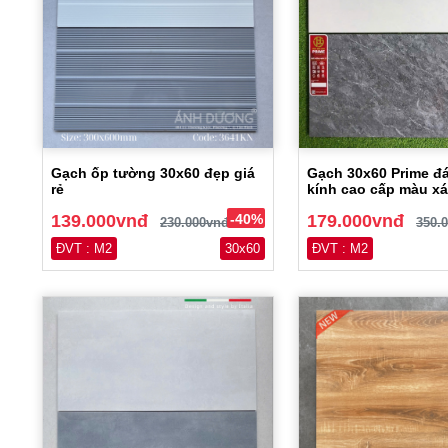
Gạch ốp tường 30x60 đẹp giá
Gạch 30x60 Prime đ
rẻ
kính cao cấp màu x
139.000vnđ
-40%
179.000vnđ
230.000vnđ
350.
ĐVT : M2
30x60
ĐVT : M2