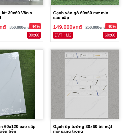
 lát 30x60 Vân xi
Gạch vân gỗ 60x60 mờ mịn
l
cao cấp
vnđ
-44%
149.000vnđ
-40%
350.000vnđ
250.000vnđ
30x60
ĐVT : M2
60x60
ền 60x120 cao cấp
Gạch ốp tường 30x60 bề mặt
siêu bền
mờ sang trọng