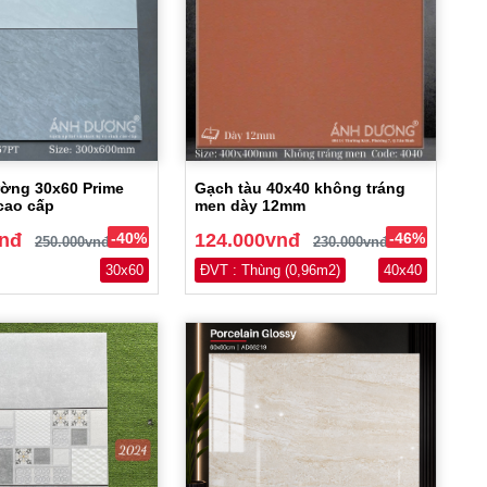
ờng 30x60 Prime
Gạch tàu 40x40 không tráng
cao cấp
men dày 12mm
vnđ
-40%
124.000vnđ
-46%
250.000vnđ
230.000vnđ
30x60
ĐVT : Thùng (0,96m2)
40x40