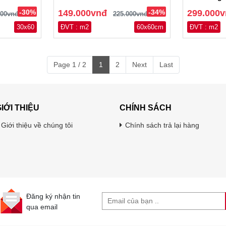
-30%
149.000vnđ
-34%
299.000
000vnđ
225.000vnđ
30x60
ĐVT : m2
60x60cm
ĐVT : m2
Page 1 / 2
1
2
Next
Last
IỚI THIỆU
CHÍNH SÁCH
Giới thiệu về chúng tôi
Chính sách trả lại hàng
Đăng ký nhận tin
qua email