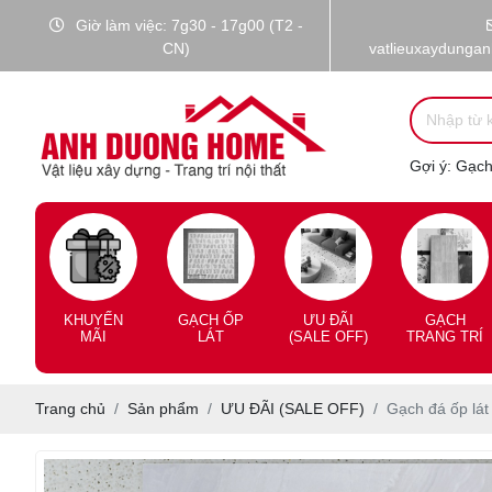
Giờ làm việc: 7g30 - 17g00 (T2 -
CN)
vatlieuxaydunga
Gợi ý:
Gạch 
KHUYẾN
GẠCH ỐP
ƯU ĐÃI
GẠCH
MÃI
LÁT
(SALE OFF)
TRANG TRÍ
Trang chủ
Sản phẩm
ƯU ĐÃI (SALE OFF)
Gạch đá ốp lá