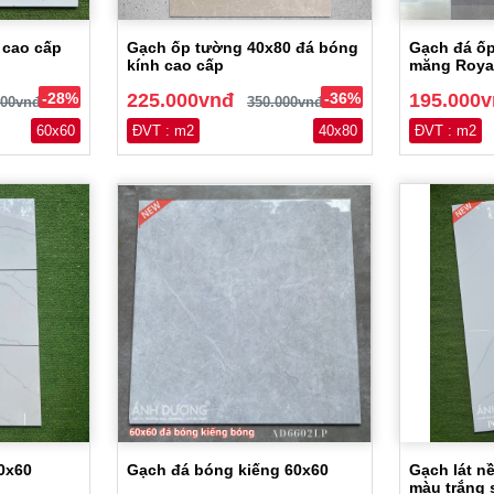
 cao cấp
Gạch ốp tường 40x80 đá bóng
Gạch đá ốp
kính cao cấp
măng Roya
-28%
225.000vnđ
-36%
195.000
000vnđ
350.000vnđ
60x60
ĐVT : m2
40x80
ĐVT : m2
0x60
Gạch đá bóng kiếng 60x60
Gạch lát n
màu trắng 