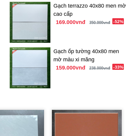
Gạch terrazzo 40x80 men mờ
cao cấp
169.000vnđ
-52%
350.000vnđ
Gạch ốp tường 40x80 men
mờ màu xi măng
159.000vnđ
-33%
238.000vnđ