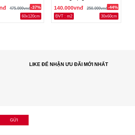
vnđ
-37%
140.000vnđ
-44%
475.000vnđ
250.000vnđ
60x120cm
ĐVT : m2
30x60cm
LIKE ĐỂ NHẬN ƯU ĐÃI MỚI NHẤT
GỬI