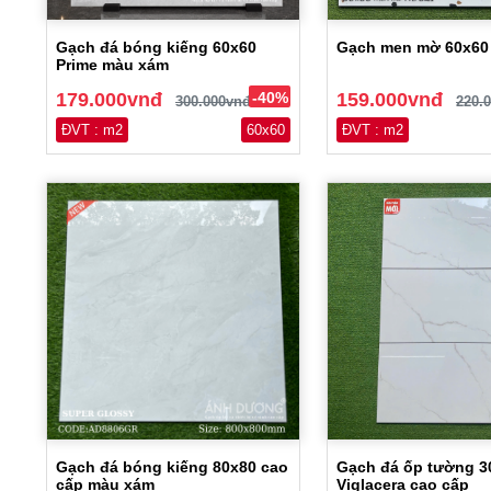
Gạch đá bóng kiếng 60x60
Gạch men mờ 60x60
Prime màu xám
179.000vnđ
-40%
159.000vnđ
300.000vnđ
220.
ĐVT : m2
60x60
ĐVT : m2
Gạch đá bóng kiếng 80x80 cao
Gạch đá ốp tường 3
cấp màu xám
Viglacera cao cấp