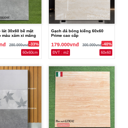
 lát 30x60 bề mặt
Gạch đá bóng kiếng 60x60
p màu xám xi măng
Prime cao cấp
vnđ
-33%
179.000vnđ
-40%
280.000vnđ
300.000vnđ
60x60cm
ĐVT : m2
60x60