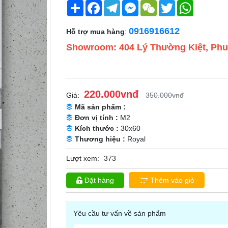
Share
Facebook
Telegram
Messenger
WeChat
Twitter
WhatsApp
0916916612
Hỗ trợ mua hàng
:
Showroom: 404 Lý Thường Kiệt, Phư
220.000vnđ
Giá:
350.000vnđ
Mã sản phẩm :
Đơn vị tính :
M2
Kích thước :
30x60
Thương hiệu :
Royal
Lượt xem:
373
Đặt hàng
Thêm vào giỏ
Yêu cầu tư vấn về sản phẩm