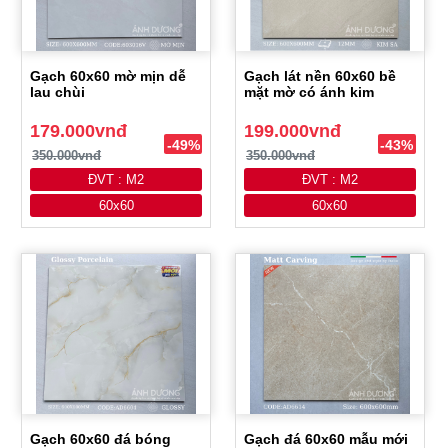
Gạch 60x60 mờ mịn dễ
Gạch lát nền 60x60 bề
lau chùi
mặt mờ có ánh kim
179.000vnđ
199.000vnđ
-49%
-43%
350.000vnđ
350.000vnđ
ĐVT : M2
ĐVT : M2
60x60
60x60
Gạch 60x60 đá bóng
Gạch đá 60x60 mẫu mới