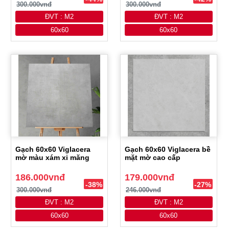
300.000vnđ
300.000vnđ
ĐVT : M2
ĐVT : M2
60x60
60x60
Gạch 60x60 Viglacera
Gạch 60x60 Viglacera bề
mờ màu xám xi măng
mặt mờ cao cấp
186.000vnđ
179.000vnđ
-38%
-27%
300.000vnđ
246.000vnđ
ĐVT : M2
ĐVT : M2
60x60
60x60