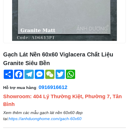
Gạch Lát Nền 60x60 Viglacera Chất Liệu
Granite Siêu Bền
Share
Facebook
Telegram
Messenger
WeChat
Twitter
WhatsApp
0916916612
Hỗ trợ mua hàng
:
Showroom: 404 Lý Thường Kiệt, Phường 7, Tân
Bình
Xem thêm các mẫu gạch lát nền 60x60 đẹp
tại:
https://anhduonghome.com/gach-60x60