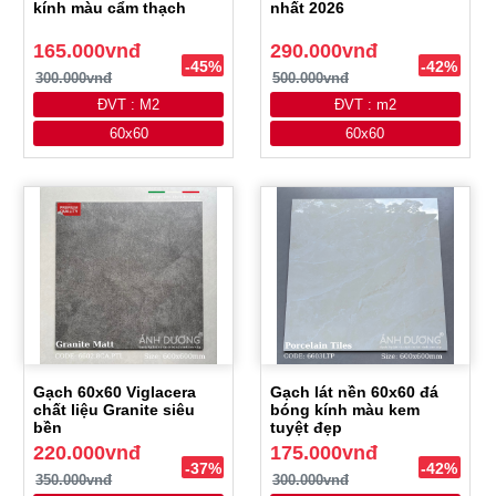
kính màu cẩm thạch
nhất 2026
165.000vnđ
290.000vnđ
-45%
-42%
300.000vnđ
500.000vnđ
ĐVT : M2
ĐVT : m2
60x60
60x60
Gạch 60x60 Viglacera
Gạch lát nền 60x60 đá
chất liệu Granite siêu
bóng kính màu kem
bền
tuyệt đẹp
220.000vnđ
175.000vnđ
-37%
-42%
350.000vnđ
300.000vnđ