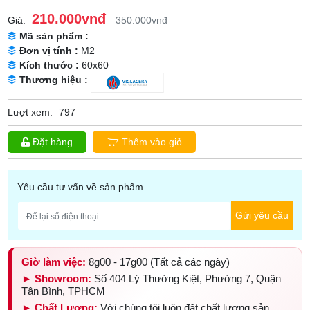
210.000vnđ
Giá:
350.000vnđ
Mã sản phẩm :
Đơn vị tính :
M2
Kích thước :
60x60
Thương hiệu :
Lượt xem:
797
Đặt hàng
Thêm vào giỏ
Yêu cầu tư vấn về sản phẩm
Gửi yêu cầu
Giờ làm việc:
8g00 - 17g00 (Tất cả các ngày)
► Showroom:
Số 404 Lý Thường Kiệt, Phường 7, Quận
Tân Bình, TPHCM
► Chất Lượng:
Với chúng tôi luôn đặt chất lượng sản