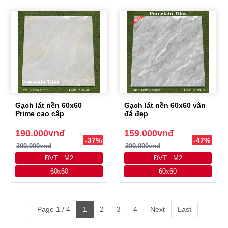
Gạch lát nền 60x60
Gạch lát nền 60x60 vân
Prime cao cấp
đá đẹp
190.000vnđ
159.000vnđ
-37%
-47%
300.000vnđ
300.000vnđ
ĐVT : M2
ĐVT : M2
60x60
60x60
Page 1 / 4
1
2
3
4
Next
Last