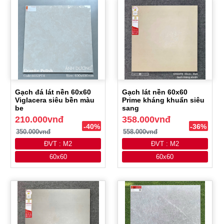
Gạch đá lát nền 60x60
Gạch lát nền 60x60
Viglacera siêu bền màu
Prime kháng khuẩn siêu
be
sang
210.000vnđ
358.000vnđ
-40%
-36%
350.000vnđ
558.000vnđ
ĐVT : M2
ĐVT : M2
60x60
60x60