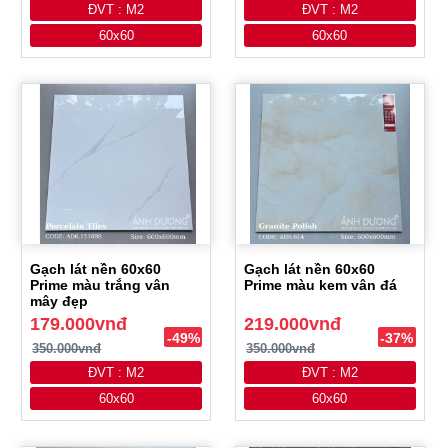
ĐVT : M2
ĐVT : M2
60x60
60x60
Gạch lát nền 60x60
Gạch lát nền 60x60
Prime màu trắng vân
Prime màu kem vân đá
mây đẹp
179.000vnđ
219.000vnđ
-49%
-37%
350.000vnđ
350.000vnđ
ĐVT : M2
ĐVT : M2
60x60
60x60