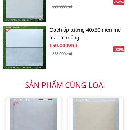
-52%
350.000vnđ
Gạch ốp tường 40x80 men mờ
màu xi măng
159.000vnđ
-33%
238.000vnđ
SẢN PHẨM CÙNG LOẠI