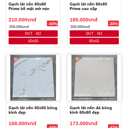
Gạch lát nền 60x60
Gạch lát nền 60x60
Prime bề mặt mờ mịn
Prime cao cấp
210.000vnđ
185.000vnđ
-40%
-38%
350.000vnđ
300.000vnđ
ĐVT : M2
ĐVT : M2
60x60
60x60
Gạch lát nền 60x60 bóng
Gạch lát nền đá bóng
kính đẹp
kính 60x60 đẹp
168.000vnđ
173.000vnđ
-44%
-42%