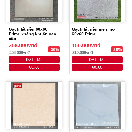
Gạch lát nền 60x60
Gạch lát nền men mờ
Prime kháng khuẩn cao
60x60 Prime
cấp
358.000vnđ
150.000vnđ
-36%
-29%
558.000vnđ
210.000vnđ
ĐVT : M2
ĐVT : M2
60x60
60x60