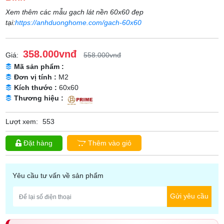
Xem thêm các mẫu gạch lát nền 60x60 đẹp
tại:
https://anhduonghome.com/gach-60x60
358.000vnđ
Giá:
558.000vnđ
Mã sản phẩm :
Đơn vị tính :
M2
Kích thước :
60x60
Thương hiệu :
Lượt xem:
553
Đặt hàng
Thêm vào giỏ
Yêu cầu tư vấn về sản phẩm
Gửi yêu cầu