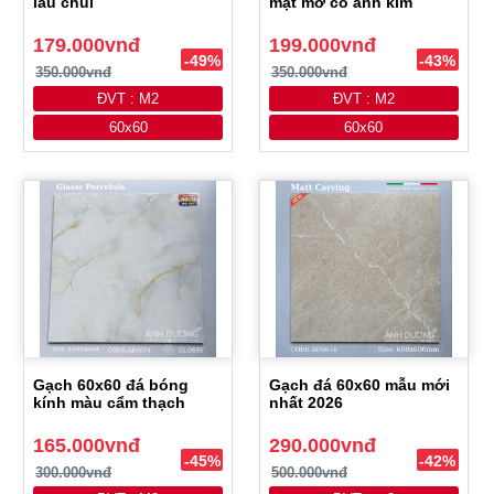
lau chùi
mặt mờ có ánh kim
179.000vnđ
199.000vnđ
-49%
-43%
350.000vnđ
350.000vnđ
ĐVT : M2
ĐVT : M2
60x60
60x60
Gạch 60x60 đá bóng
Gạch đá 60x60 mẫu mới
kính màu cẩm thạch
nhất 2026
165.000vnđ
290.000vnđ
-45%
-42%
300.000vnđ
500.000vnđ