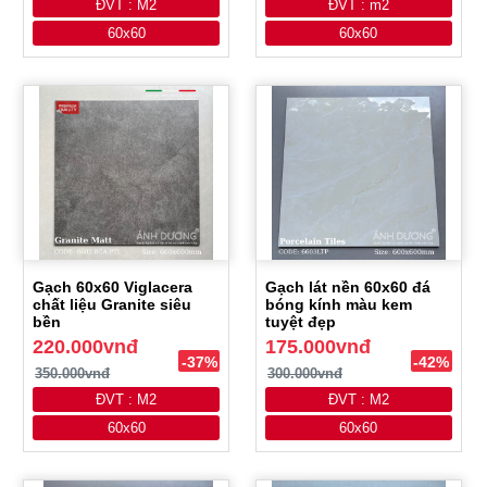
ĐVT : M2
ĐVT : m2
60x60
60x60
Gạch 60x60 Viglacera
Gạch lát nền 60x60 đá
chất liệu Granite siêu
bóng kính màu kem
bền
tuyệt đẹp
220.000vnđ
175.000vnđ
-37%
-42%
350.000vnđ
300.000vnđ
ĐVT : M2
ĐVT : M2
60x60
60x60