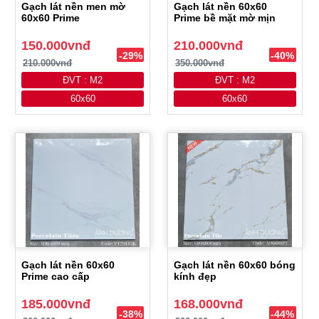
Gạch lát nền men mờ
Gạch lát nền 60x60
60x60 Prime
Prime bề mặt mờ mịn
150.000vnđ
210.000vnđ
-29%
-40%
210.000vnđ
350.000vnđ
ĐVT : M2
ĐVT : M2
60x60
60x60
Gạch lát nền 60x60
Gạch lát nền 60x60 bóng
Prime cao cấp
kính đẹp
185.000vnđ
168.000vnđ
-38%
-44%