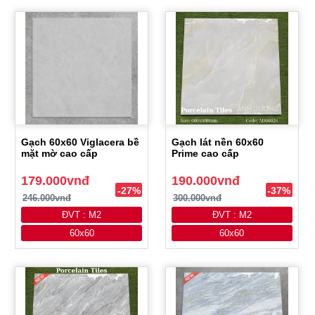
Gạch 60x60 Viglacera bề
Gạch lát nền 60x60
mặt mờ cao cấp
Prime cao cấp
179.000vnđ
190.000vnđ
-27%
-37%
246.000vnđ
300.000vnđ
ĐVT : M2
ĐVT : M2
60x60
60x60