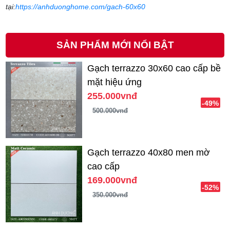
tại:
https://anhduonghome.com/gach-60x60
SẢN PHẨM MỚI NỔI BẬT
Gạch terrazzo 30x60 cao cấp bề
mặt hiệu ứng
255.000vnđ
-49%
500.000vnđ
Gạch terrazzo 40x80 men mờ
cao cấp
169.000vnđ
-52%
350.000vnđ