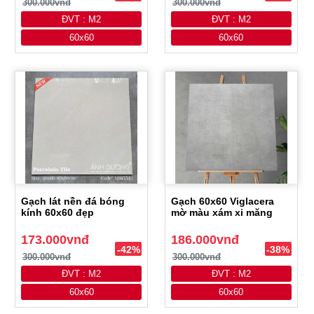
300.000vnđ
300.000vnđ
ĐVT : M2
ĐVT : M2
60x60
60x60
Gạch lát nền đá bóng
Gạch 60x60 Viglacera
kính 60x60 đẹp
mờ màu xám xi măng
173.000vnđ
186.000vnđ
-42%
-38%
300.000vnđ
300.000vnđ
ĐVT : M2
ĐVT : M2
60x60
60x60