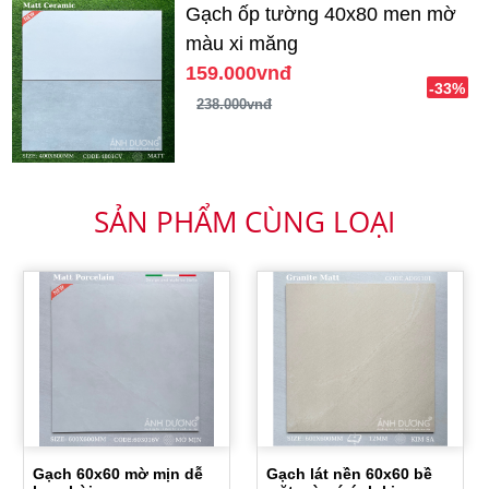
Gạch ốp tường 40x80 men mờ
màu xi măng
159.000vnđ
-33%
238.000vnđ
SẢN PHẨM CÙNG LOẠI
Gạch 60x60 mờ mịn dễ
Gạch lát nền 60x60 bề