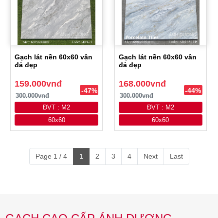
Gạch lát nền 60x60 vân
Gạch lát nền 60x60 vân
đá đẹp
đá đẹp
159.000vnđ
168.000vnđ
-47%
-44%
300.000vnđ
300.000vnđ
ĐVT : M2
ĐVT : M2
60x60
60x60
Page 1 / 4
1
2
3
4
Next
Last