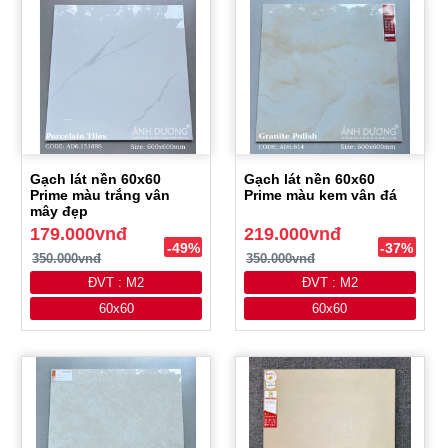
Gạch lát nền 60x60
Gạch lát nền 60x60
Prime màu trắng vân
Prime màu kem vân đá
mây đẹp
179.000vnđ
219.000vnđ
-49%
-37%
350.000vnđ
350.000vnđ
ĐVT : M2
ĐVT : M2
60x60
60x60