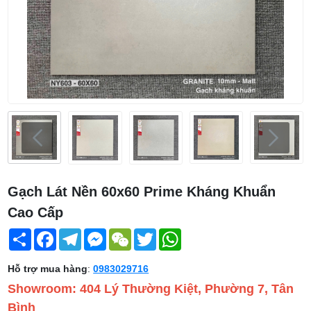
Gạch Lát Nền 60x60 Prime Kháng Khuẩn
Cao Cấp
Share
Facebook
Telegram
Messenger
WeChat
Twitter
WhatsApp
Hỗ trợ mua hàng
:
0983029716
Showroom: 404 Lý Thường Kiệt, Phường 7, Tân
Bình