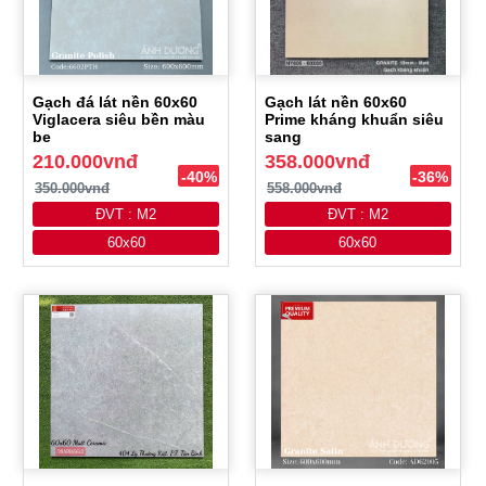
Gạch đá lát nền 60x60
Gạch lát nền 60x60
Viglacera siêu bền màu
Prime kháng khuẩn siêu
be
sang
210.000vnđ
358.000vnđ
-40%
-36%
350.000vnđ
558.000vnđ
ĐVT : M2
ĐVT : M2
60x60
60x60