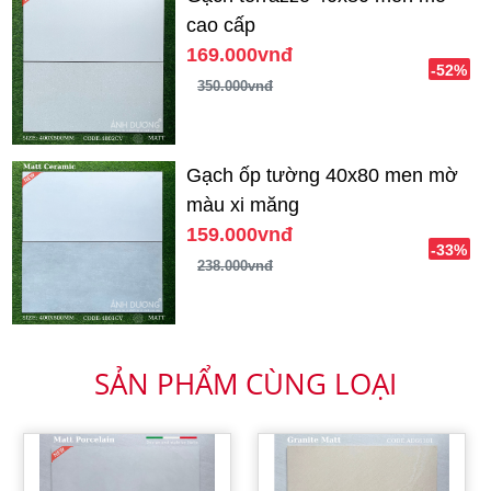
cao cấp
169.000vnđ
-52%
350.000vnđ
Gạch ốp tường 40x80 men mờ
màu xi măng
159.000vnđ
-33%
238.000vnđ
SẢN PHẨM CÙNG LOẠI