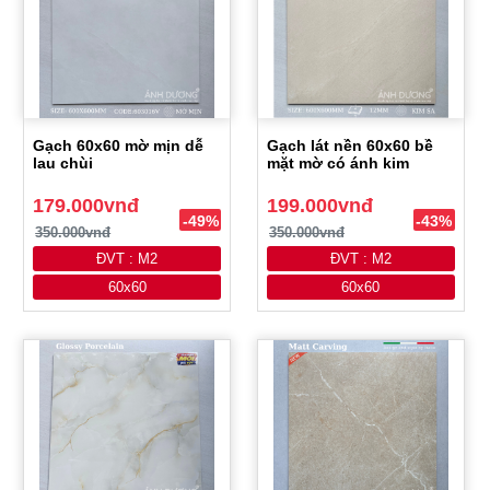
Gạch 60x60 mờ mịn dễ
Gạch lát nền 60x60 bề
lau chùi
mặt mờ có ánh kim
179.000vnđ
199.000vnđ
-49%
-43%
350.000vnđ
350.000vnđ
ĐVT : M2
ĐVT : M2
60x60
60x60