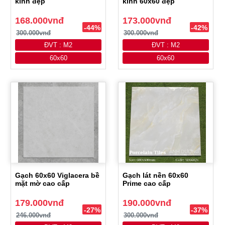
kính đẹp
kính 60x60 đẹp
168.000vnđ
173.000vnđ
-44%
-42%
300.000vnđ
300.000vnđ
ĐVT : M2
ĐVT : M2
60x60
60x60
Gạch 60x60 Viglacera bề
Gạch lát nền 60x60
mặt mờ cao cấp
Prime cao cấp
179.000vnđ
190.000vnđ
-27%
-37%
246.000vnđ
300.000vnđ