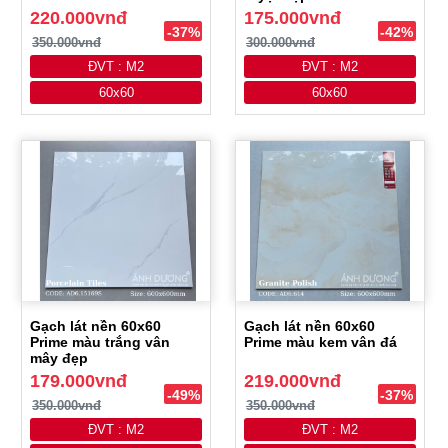
220.000vnđ
175.000vnđ
-37%
-42%
350.000vnđ
300.000vnđ
ĐVT : M2
ĐVT : M2
60x60
60x60
Gạch lát nền 60x60
Gạch lát nền 60x60
Prime màu trắng vân
Prime màu kem vân đá
mây đẹp
179.000vnđ
219.000vnđ
-49%
-37%
350.000vnđ
350.000vnđ
ĐVT : M2
ĐVT : M2