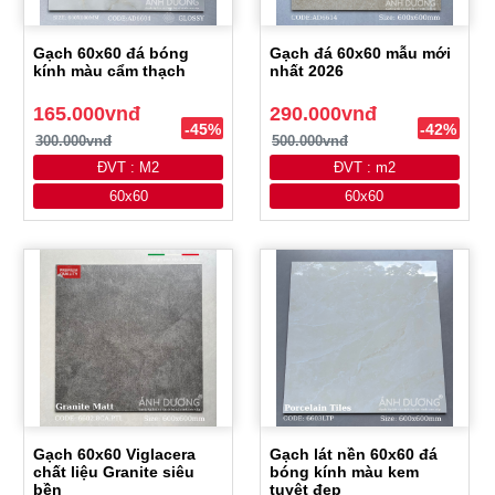
Gạch 60x60 đá bóng
Gạch đá 60x60 mẫu mới
kính màu cẩm thạch
nhất 2026
165.000vnđ
290.000vnđ
-45%
-42%
300.000vnđ
500.000vnđ
ĐVT : M2
ĐVT : m2
60x60
60x60
Gạch 60x60 Viglacera
Gạch lát nền 60x60 đá
chất liệu Granite siêu
bóng kính màu kem
bền
tuyệt đẹp