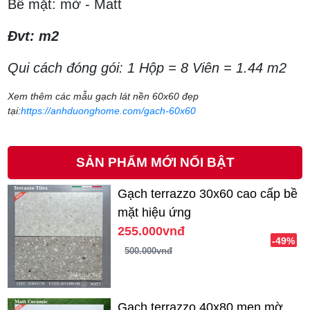
Bề mặt: mờ - Matt
Đvt: m2
Qui cách đóng gói: 1 Hộp = 8 Viên = 1.44 m2
Xem thêm các mẫu gạch lát nền 60x60 đẹp
tại:
https://anhduonghome.com/gach-60x60
SẢN PHẨM MỚI NỔI BẬT
Gạch terrazzo 30x60 cao cấp bề
mặt hiệu ứng
255.000vnđ
-49%
500.000vnđ
Gạch terrazzo 40x80 men mờ