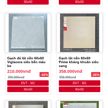
60x60
60x60
Gạch đá lát nền 60x60
Gạch lát nền 60x60
Viglacera siêu bền màu
Prime kháng khuẩn siêu
be
sang
210.000vnđ
358.000vnđ
-40%
-36%
350.000vnđ
558.000vnđ
ĐVT : M2
ĐVT : M2
60x60
60x60