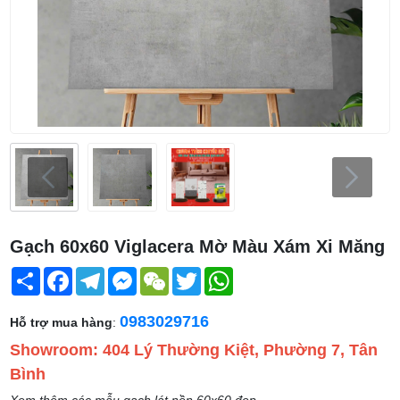
Gạch 60x60 Viglacera Mờ Màu Xám Xi Măng
Share
Facebook
Telegram
Messenger
WeChat
Twitter
WhatsApp
0983029716
Hỗ trợ mua hàng
:
Showroom: 404 Lý Thường Kiệt, Phường 7, Tân
Bình