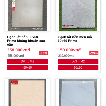
Gạch lát nền 60x60
Gạch lát nền men mờ
Prime kháng khuẩn cao
60x60 Prime
cấp
358.000vnđ
150.000vnđ
-36%
-29%
558.000vnđ
210.000vnđ
ĐVT : M2
ĐVT : M2
60x60
60x60