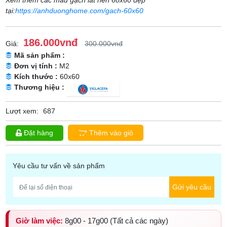
Xem thêm các mẫu gạch lát nền 60x60 đẹp
tại:
https://anhduonghome.com/gach-60x60
186.000vnđ
Giá:
300.000vnđ
Mã sản phẩm :
Đơn vị tính :
M2
Kích thước :
60x60
Thương hiệu :
Lượt xem:
687
Đặt hàng
Thêm vào giỏ
Yêu cầu tư vấn về sản phẩm
Gửi yêu cầu
Giờ làm việc:
8g00 - 17g00 (Tất cả các ngày)