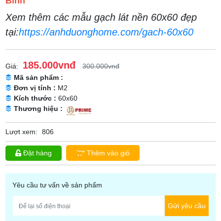
Bình
Xem thêm các mẫu gạch lát nền 60x60 đẹp
tại:
https://anhduonghome.com/gach-60x60
185.000vnđ
Giá:
300.000vnđ
Mã sản phẩm :
Đơn vị tính :
M2
Kích thước :
60x60
Thương hiệu :
Lượt xem:
806
Đặt hàng
Thêm vào giỏ
Yêu cầu tư vấn về sản phẩm
Gửi yêu cầu