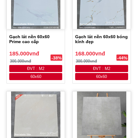
Gạch lát nền 60x60
Gạch lát nền 60x60 bóng
Prime cao cấp
kính đẹp
185.000vnđ
168.000vnđ
-38%
-44%
300.000vnđ
300.000vnđ
ĐVT : M2
ĐVT : M2
60x60
60x60