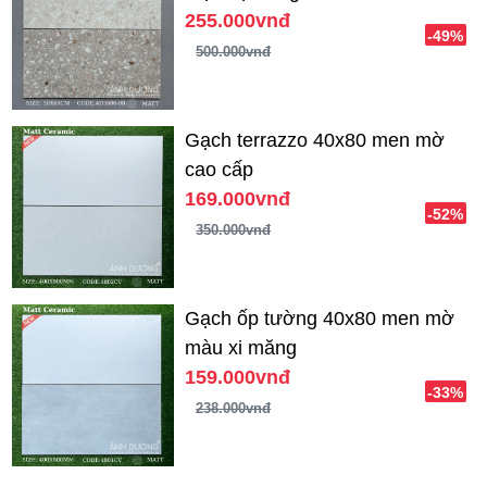
255.000vnđ
-49%
500.000vnđ
Gạch terrazzo 40x80 men mờ
cao cấp
169.000vnđ
-52%
350.000vnđ
Gạch ốp tường 40x80 men mờ
màu xi măng
159.000vnđ
-33%
238.000vnđ