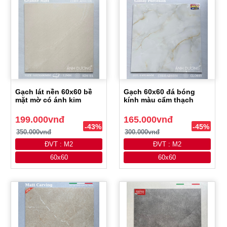
Gạch lát nền 60x60 bề
Gạch 60x60 đá bóng
mặt mờ có ánh kim
kính màu cẩm thạch
199.000vnđ
165.000vnđ
-43%
-45%
350.000vnđ
300.000vnđ
ĐVT : M2
ĐVT : M2
60x60
60x60