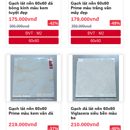
Gạch lát nền 60x60 đá
Gạch lát nền 60x60
bóng kính màu kem
Prime màu trắng vân
tuyệt đẹp
mây đẹp
175.000vnđ
179.000vnđ
-42%
-49%
300.000vnđ
350.000vnđ
ĐVT : M2
ĐVT : M2
60x60
60x60
Gạch lát nền 60x60
Gạch đá lát nền 60x60
Prime màu kem vân đá
Viglacera siêu bền màu
be
219.000vnđ
210.000vnđ
-37%
-40%