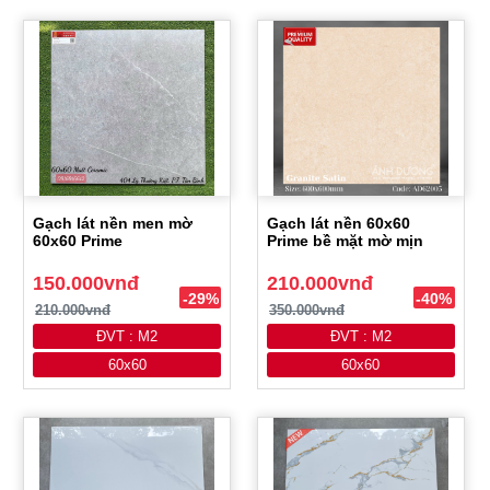
Gạch lát nền men mờ
Gạch lát nền 60x60
60x60 Prime
Prime bề mặt mờ mịn
150.000vnđ
210.000vnđ
-29%
-40%
210.000vnđ
350.000vnđ
ĐVT : M2
ĐVT : M2
60x60
60x60