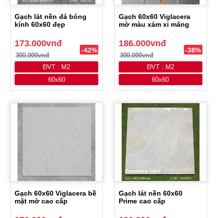
Gạch lát nền đá bóng
Gạch 60x60 Viglacera
kính 60x60 đẹp
mờ màu xám xi măng
173.000vnđ
186.000vnđ
-42%
-38%
300.000vnđ
300.000vnđ
ĐVT : M2
ĐVT : M2
60x60
60x60
Gạch 60x60 Viglacera bề
Gạch lát nền 60x60
mặt mờ cao cấp
Prime cao cấp