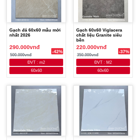
Gạch đá 60x60 mẫu mới
Gạch 60x60 Viglacera
nhất 2026
chất liệu Granite siêu
bền
290.000vnđ
220.000vnđ
-42%
-37%
500.000vnđ
350.000vnđ
ĐVT : m2
ĐVT : M2
60x60
60x60