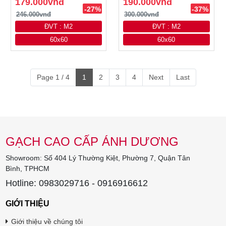
179.000vnđ
190.000vnđ
-27%
-37%
246.000vnđ
300.000vnđ
ĐVT : M2
ĐVT : M2
60x60
60x60
Page 1 / 4
1
2
3
4
Next
Last
GẠCH CAO CẤP ÁNH DƯƠNG
Showroom: Số 404 Lý Thường Kiệt, Phường 7, Quận Tân
Bình, TPHCM
Hotline: 0983029716 - 0916916612
GIỚI THIỆU
Giới thiệu về chúng tôi