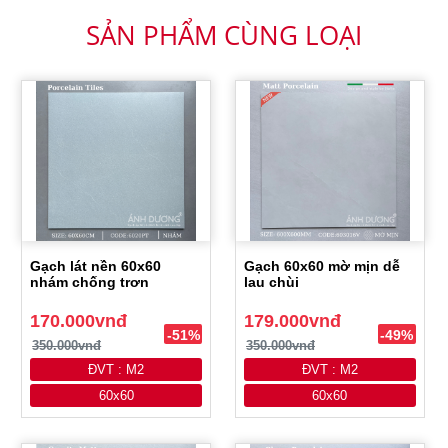
SẢN PHẨM CÙNG LOẠI
Gạch lát nền 60x60
Gạch 60x60 mờ mịn dễ
nhám chống trơn
lau chùi
170.000vnđ
179.000vnđ
-51%
-49%
350.000vnđ
350.000vnđ
ĐVT : M2
ĐVT : M2
60x60
60x60