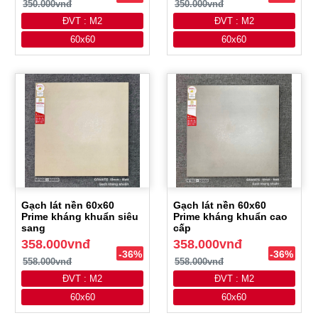
350.000vnđ
350.000vnđ
ĐVT : M2
ĐVT : M2
60x60
60x60
Gạch lát nền 60x60
Gạch lát nền 60x60
Prime kháng khuẩn siêu
Prime kháng khuẩn cao
sang
cấp
358.000vnđ
358.000vnđ
-36%
-36%
558.000vnđ
558.000vnđ
ĐVT : M2
ĐVT : M2
60x60
60x60