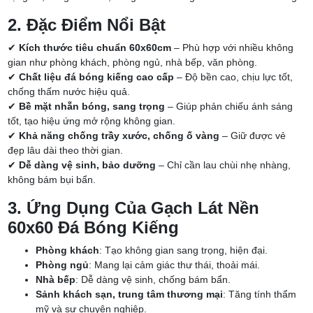
2. Đặc Điểm Nổi Bật
✔
Kích thước tiêu chuẩn 60x60cm
– Phù hợp với nhiều không
gian như phòng khách, phòng ngủ, nhà bếp, văn phòng.
✔
Chất liệu đá bóng kiếng cao cấp
– Độ bền cao, chịu lực tốt,
chống thấm nước hiệu quả.
✔
Bề mặt nhẵn bóng, sang trọng
– Giúp phản chiếu ánh sáng
tốt, tạo hiệu ứng mở rộng không gian.
✔
Khả năng chống trầy xước, chống ố vàng
– Giữ được vẻ
đẹp lâu dài theo thời gian.
✔
Dễ dàng vệ sinh, bảo dưỡng
– Chỉ cần lau chùi nhẹ nhàng,
không bám bụi bẩn.
3. Ứng Dụng Của Gạch Lát Nền
60x60 Đá Bóng Kiếng
Phòng khách
: Tạo không gian sang trọng, hiện đại.
Phòng ngủ
: Mang lại cảm giác thư thái, thoải mái.
Nhà bếp
: Dễ dàng vệ sinh, chống bám bẩn.
Sảnh khách sạn, trung tâm thương mại
: Tăng tính thẩm
mỹ và sự chuyên nghiệp.