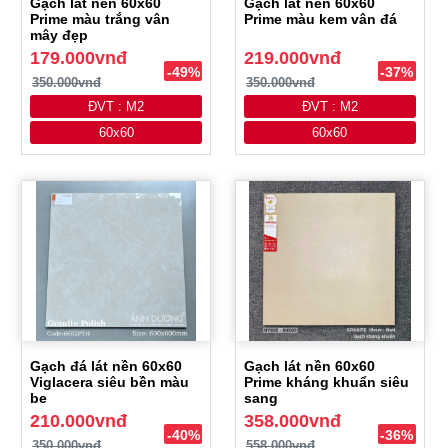
Gạch lát nền 60x60
Gạch lát nền 60x60
Prime màu trắng vân
Prime màu kem vân đá
mây đẹp
179.000vnđ
219.000vnđ
-49%
-37%
350.000vnđ
350.000vnđ
ĐVT : M2
ĐVT : M2
60x60
60x60
Gạch đá lát nền 60x60
Gạch lát nền 60x60
Viglacera siêu bền màu
Prime kháng khuẩn siêu
be
sang
210.000vnđ
358.000vnđ
-40%
-36%
350.000vnđ
558.000vnđ