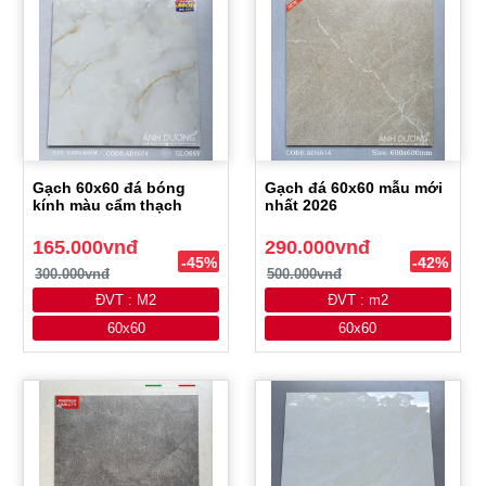
Gạch 60x60 đá bóng
Gạch đá 60x60 mẫu mới
kính màu cẩm thạch
nhất 2026
165.000vnđ
290.000vnđ
-45%
-42%
300.000vnđ
500.000vnđ
ĐVT : M2
ĐVT : m2
60x60
60x60