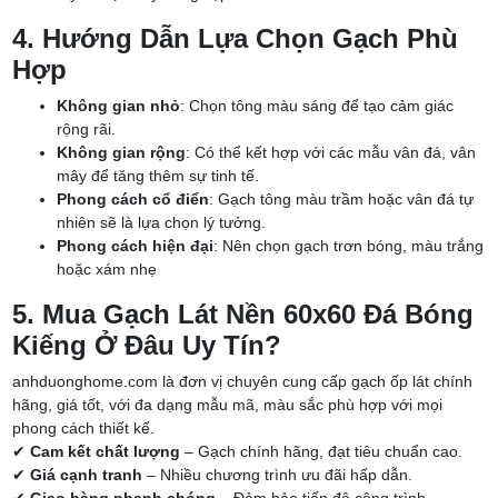
4. Hướng Dẫn Lựa Chọn Gạch Phù
Hợp
Không gian nhỏ
: Chọn tông màu sáng để tạo cảm giác
rộng rãi.
Không gian rộng
: Có thể kết hợp với các mẫu vân đá, vân
mây để tăng thêm sự tinh tế.
Phong cách cổ điển
: Gạch tông màu trầm hoặc vân đá tự
nhiên sẽ là lựa chọn lý tưởng.
Phong cách hiện đại
: Nên chọn gạch trơn bóng, màu trắng
hoặc xám nhẹ
5. Mua Gạch Lát Nền 60x60 Đá Bóng
Kiếng Ở Đâu Uy Tín?
anhduonghome.com là đơn vị chuyên cung cấp gạch ốp lát chính
hãng, giá tốt, với đa dạng mẫu mã, màu sắc phù hợp với mọi
phong cách thiết kế.
✔
Cam kết chất lượng
– Gạch chính hãng, đạt tiêu chuẩn cao.
✔
Giá cạnh tranh
– Nhiều chương trình ưu đãi hấp dẫn.