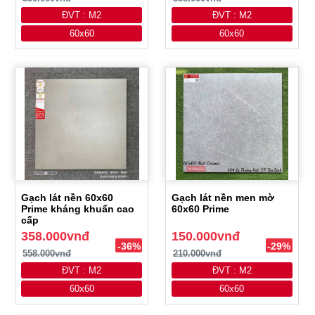
ĐVT : M2
ĐVT : M2
60x60
60x60
Gạch lát nền 60x60
Gạch lát nền men mờ
Prime kháng khuẩn cao
60x60 Prime
cấp
358.000vnđ
150.000vnđ
-36%
-29%
558.000vnđ
210.000vnđ
ĐVT : M2
ĐVT : M2
60x60
60x60