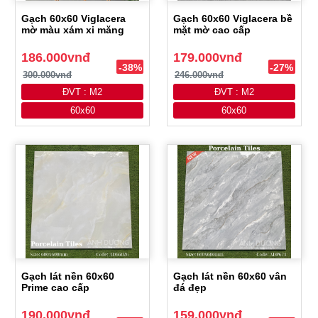
Gạch 60x60 Viglacera
Gạch 60x60 Viglacera bề
mờ màu xám xi măng
mặt mờ cao cấp
186.000vnđ
179.000vnđ
-38%
-27%
300.000vnđ
246.000vnđ
ĐVT : M2
ĐVT : M2
60x60
60x60
Gạch lát nền 60x60
Gạch lát nền 60x60 vân
Prime cao cấp
đá đẹp
190.000vnđ
159.000vnđ