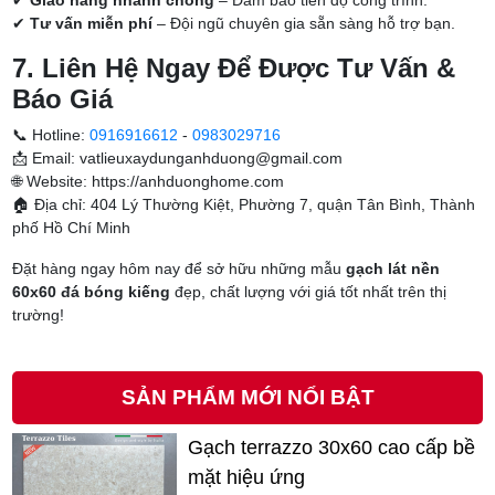
✔
Giao hàng nhanh chóng
– Đảm bảo tiến độ công trình.
✔
Tư vấn miễn phí
– Đội ngũ chuyên gia sẵn sàng hỗ trợ bạn.
7. Liên Hệ Ngay Để Được Tư Vấn &
Báo Giá
📞 Hotline:
0916916612
-
0983029716
📩 Email: vatlieuxaydunganhduong@gmail.com
🌐 Website: https://anhduonghome.com
🏠 Địa chỉ: 404 Lý Thường Kiệt, Phường 7, quận Tân Bình, Thành
phố Hồ Chí Minh
Đặt hàng ngay hôm nay để sở hữu những mẫu
gạch lát nền
60x60 đá bóng kiếng
đẹp, chất lượng với giá tốt nhất trên thị
trường!
SẢN PHẨM MỚI NỔI BẬT
Gạch terrazzo 30x60 cao cấp bề
mặt hiệu ứng