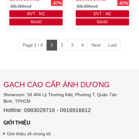
-37%
-47%
300.000vnđ
300.000vnđ
ĐVT : M2
ĐVT : M2
60x60
60x60
Page 1 / 4
1
2
3
4
Next
Last
GẠCH CAO CẤP ÁNH DƯƠNG
Showroom: Số 404 Lý Thường Kiệt, Phường 7, Quận Tân
Bình, TPHCM
Hotline: 0983029716 - 0916916612
GIỚI THIỆU
Giới thiệu về chúng tôi