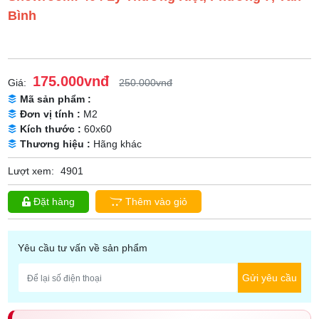
Bình
175.000vnđ
Giá:
250.000vnđ
Mã sản phẩm :
Đơn vị tính :
M2
Kích thước :
60x60
Thương hiệu :
Hãng khác
Lượt xem:
4901
Đặt hàng
Thêm vào giỏ
Yêu cầu tư vấn về sản phẩm
Gửi yêu cầu