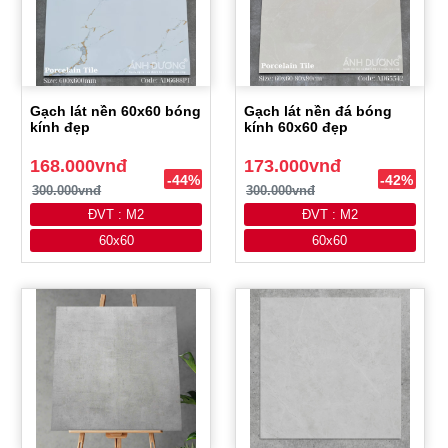
Gạch lát nền 60x60 bóng
Gạch lát nền đá bóng
kính đẹp
kính 60x60 đẹp
168.000vnđ
173.000vnđ
-44%
-42%
300.000vnđ
300.000vnđ
ĐVT : M2
ĐVT : M2
60x60
60x60