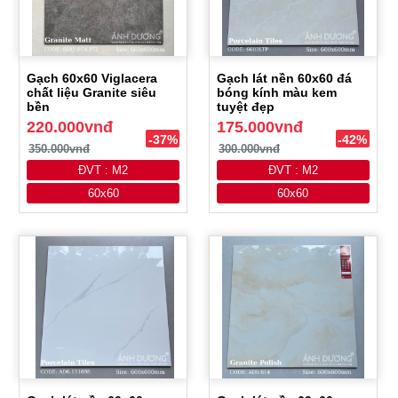
Gạch 60x60 Viglacera
Gạch lát nền 60x60 đá
chất liệu Granite siêu
bóng kính màu kem
bền
tuyệt đẹp
220.000vnđ
175.000vnđ
-37%
-42%
350.000vnđ
300.000vnđ
ĐVT : M2
ĐVT : M2
60x60
60x60