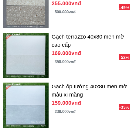
255.000vnđ
-49%
500.000vnđ
Gạch terrazzo 40x80 men mờ
cao cấp
169.000vnđ
-52%
350.000vnđ
Gạch ốp tường 40x80 men mờ
màu xi măng
159.000vnđ
-33%
238.000vnđ