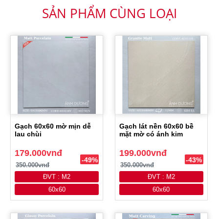
SẢN PHẨM CÙNG LOẠI
Gạch 60x60 mờ mịn dễ
Gạch lát nền 60x60 bề
lau chùi
mặt mờ có ánh kim
179.000vnđ
199.000vnđ
-49%
-43%
350.000vnđ
350.000vnđ
ĐVT : M2
ĐVT : M2
60x60
60x60