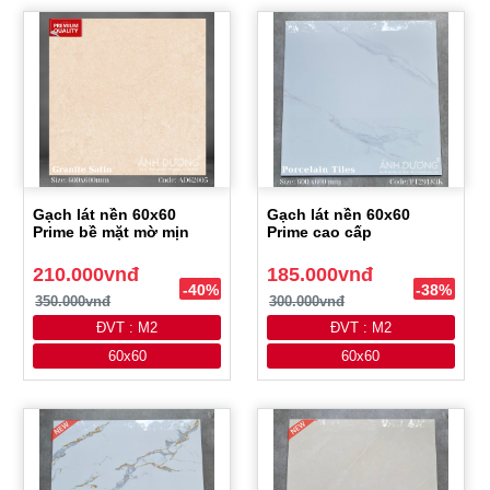
Gạch lát nền 60x60
Gạch lát nền 60x60
Prime bề mặt mờ mịn
Prime cao cấp
210.000vnđ
185.000vnđ
-40%
-38%
350.000vnđ
300.000vnđ
ĐVT : M2
ĐVT : M2
60x60
60x60