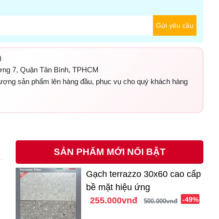
Gửi yêu cầu
)
ờng 7, Quận Tân Bình, TPHCM
 lượng sản phẩm lên hàng đầu, phục vụ cho quý khách hàng
SẢN PHẨM MỚI NỔI BẬT
Gạch terrazzo 30x60 cao cấp
bề mặt hiệu ứng
255.000vnđ
-49%
500.000vnđ