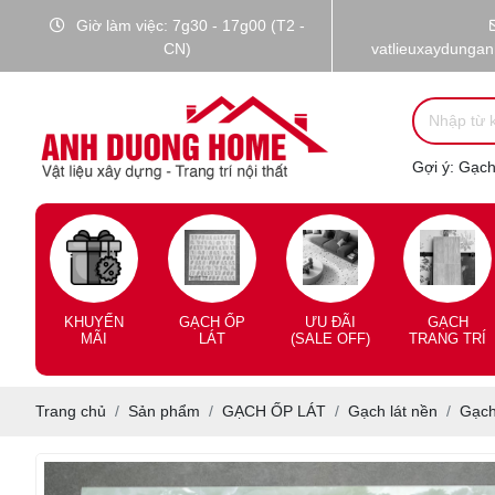
Giờ làm việc: 7g30 - 17g00 (T2 -
CN)
vatlieuxaydunga
Gợi ý:
Gạch 
KHUYẾN
GẠCH ỐP
ƯU ĐÃI
GẠCH
MÃI
LÁT
(SALE OFF)
TRANG TRÍ
Trang chủ
Sản phẩm
GẠCH ỐP LÁT
Gạch lát nền
Gạch