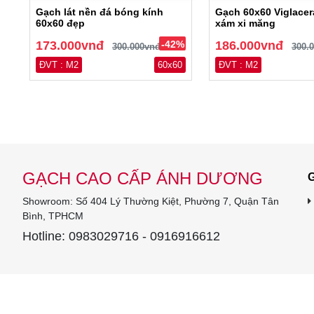
Gạch lát nền đá bóng kính
Gạch 60x60 Viglace
60x60 đẹp
xám xi măng
173.000vnđ
-42%
186.000vnđ
300.000vnđ
300.
ĐVT : M2
60x60
ĐVT : M2
GẠCH CAO CẤP ÁNH DƯƠNG
G
Showroom: Số 404 Lý Thường Kiệt, Phường 7, Quận Tân
Bình, TPHCM
Hotline: 0983029716 - 0916916612