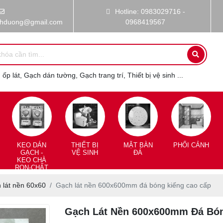
Hotline: 0983029716 -
nhduong@gmail.com
0968419567
ốp lát, Gạch dán tường, Gạch trang trí, Thiết bị vệ sinh ...
KEO DÁN
THIẾT BỊ
MẶT BÀN
PHỐI CẢNH
GẠCH -
VỆ SINH
ĐÁ
KEO CHÀ
RON-CHẤT
CHỐNG
THẤM
 lát nền 60x60
Gạch lát nền 600x600mm đá bóng kiếng cao cấp
Gạch Lát Nền 600x600mm Đá Bón