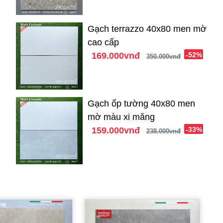
Gạch terrazzo 40x80 men mờ
cao cấp
169.000vnđ
-52%
350.000vnđ
Gạch ốp tường 40x80 men
mờ màu xi măng
159.000vnđ
-33%
238.000vnđ