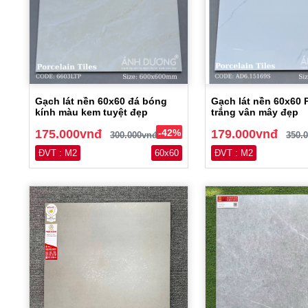
Gạch lát nền 60x60 đá bóng
Gạch lát nền 60x60 
kính màu kem tuyệt đẹp
trắng vân mây đẹp
175.000vnđ
-42%
179.000vnđ
300.000vnđ
350.
ĐVT : M2
60x60
ĐVT : M2