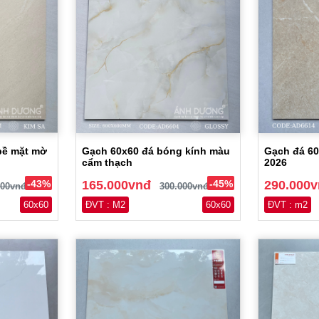
bề mặt mờ
Gạch 60x60 đá bóng kính màu
Gạch đá 60
cẩm thạch
2026
-43%
165.000vnđ
-45%
290.000
000vnđ
300.000vnđ
60x60
ĐVT : M2
60x60
ĐVT : m2