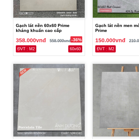
Gạch lát nền 60x60 Prime
Gạch lát nền men m
kháng khuẩn cao cấp
Prime
358.000vnđ
-36%
150.000vnđ
558.000vnđ
210.
ĐVT : M2
60x60
ĐVT : M2