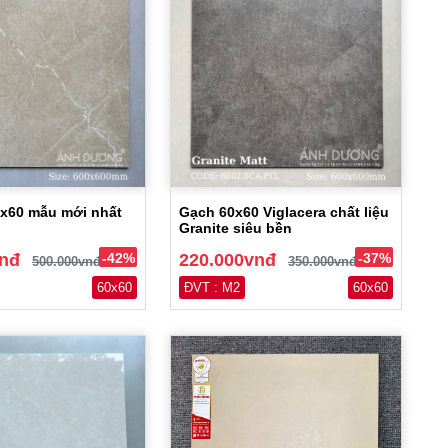
x60 mẫu mới nhất
Gạch 60x60 Viglacera chất liệu
Granite siêu bền
vnđ
-42%
220.000vnđ
-37%
500.000vnđ
350.000vnđ
60x60
ĐVT : M2
60x60