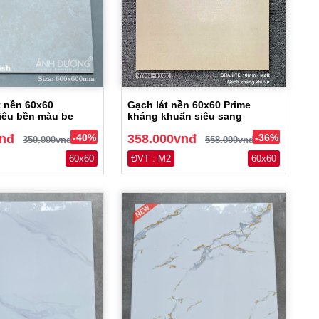
t nền 60x60
Gạch lát nền 60x60 Prime
siêu bền màu be
kháng khuẩn siêu sang
vnđ
-40%
358.000vnđ
-36%
350.000vnđ
558.000vnđ
60x60
ĐVT : M2
60x60