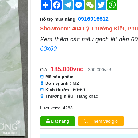
Share
Facebook
Telegram
Messenger
WeChat
Twitter
WhatsApp
0916916612
Hỗ trợ mua hàng
:
Showroom: 404 Lý Thường Kiệt, Phư
Xem thêm các mẫu gạch lát nền 60x
60x60
185.000vnđ
Giá:
300.000vnđ
Mã sản phẩm :
Đơn vị tính :
M2
Kích thước :
60x60
Thương hiệu :
Hãng khác
Lượt xem:
4283
Đặt hàng
Thêm vào giỏ