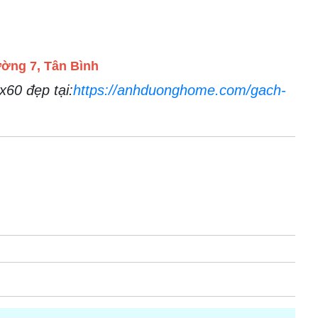
ờng 7, Tân Bình
60 đẹp tại:
https://anhduonghome.com/gach-