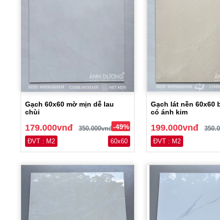
Gạch 60x60 mờ mịn dễ lau
Gạch lát nền 60x60 
chùi
có ánh kim
179.000vnđ
-49%
199.000vnđ
350.000vnđ
350.
ĐVT : M2
60x60
ĐVT : M2