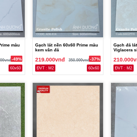
Prime màu
Gạch lát nền 60x60 Prime màu
Gạch đá lá
kem vân đá
Viglacera 
-49%
219.000vnđ
-37%
210.000
000vnđ
350.000vnđ
60x60
ĐVT : M2
60x60
ĐVT : M2