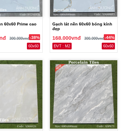
ền 60x60 Prime cao
Gạch lát nền 60x60 bóng kính
đẹp
vnđ
-38%
168.000vnđ
-44%
300.000vnđ
300.000vnđ
60x60
ĐVT : M2
60x60