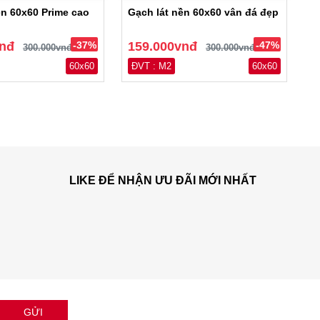
ền 60x60 Prime cao
Gạch lát nền 60x60 vân đá đẹp
vnđ
-37%
159.000vnđ
-47%
300.000vnđ
300.000vnđ
60x60
ĐVT : M2
60x60
LIKE ĐỂ NHẬN ƯU ĐÃI MỚI NHẤT
GỬI