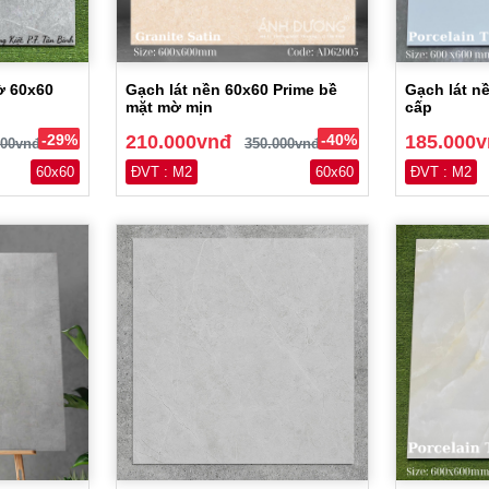
ờ 60x60
Gạch lát nền 60x60 Prime bề
Gạch lát n
mặt mờ mịn
cấp
-29%
210.000vnđ
-40%
185.000
000vnđ
350.000vnđ
60x60
ĐVT : M2
60x60
ĐVT : M2