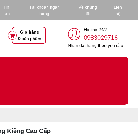
Tin
Tài khoản ngân
Về chúng
Liên
tức
hàng
tôi
hệ
Hotline 24/7
Giỏ hàng
0983029716
0
sản phẩm
Nhận dặt hàng theo yêu cầu
g Kiếng Cao Cấp