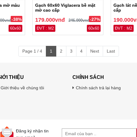
ra mờ màu
Gạch 60x60 Viglacera bề mặt
Gạch lát n
mờ cao cấp
cấp
-38%
179.000vnđ
-27%
190.000
000vnđ
246.000vnđ
60x60
ĐVT : M2
60x60
ĐVT : M2
Page 1 / 4
1
2
3
4
Next
Last
IỚI THIỆU
CHÍNH SÁCH
Giới thiệu về chúng tôi
Chính sách trả lại hàng
Đăng ký nhận tin