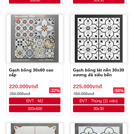
30x60
30x30
Gạch bông 30x60 cao
Gạch bông lát nền 30x30
cấp
xương đá siêu bền
220.000vnđ
225.000vnđ
-37%
-50%
350.000vnđ
450.000vnđ
ĐVT : M2
ĐVT : Thùng (11 viên)
300x600
30x30