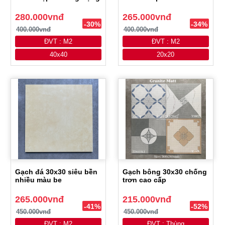
280.000vnđ
265.000vnđ
-30%
-34%
400.000vnđ
400.000vnđ
ĐVT : M2
ĐVT : M2
40x40
20x20
Gạch đá 30x30 siêu bền
Gạch bông 30x30 chống
nhiều màu be
trơn cao cấp
265.000vnđ
215.000vnđ
-41%
-52%
450.000vnđ
450.000vnđ
ĐVT : M2
ĐVT : Thùng