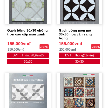
Gạch bông 30x30 chống
Gạch bông men mờ
trơn cao cấp màu xanh
30x30 hoa văn sang
trọng
155.000vnđ
155.000vnđ
-38%
-38%
250.000vnđ
250.000vnđ
ĐVT : Thùng (0,99m2)
ĐVT : Thùng(11viên)
30x30
30x30