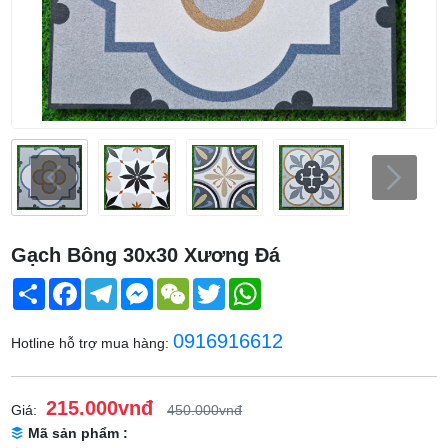
Gạch Bông 30x30 Xương Đá
Share
Facebook
Telegram
Messenger
WeChat
Twitter
WhatsApp
0916916612
Hotline hỗ trợ mua hàng:
215.000vnđ
Giá:
450.000vnđ
Mã sản phẩm :