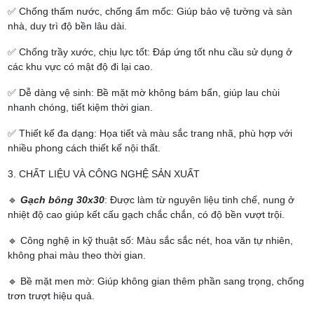
✅ Chống thấm nước, chống ẩm mốc: Giúp bảo vệ tường và sàn
nhà, duy trì độ bền lâu dài.
✅ Chống trầy xước, chịu lực tốt: Đáp ứng tốt nhu cầu sử dụng ở
các khu vực có mật độ đi lại cao.
✅ Dễ dàng vệ sinh: Bề mặt mờ không bám bẩn, giúp lau chùi
nhanh chóng, tiết kiệm thời gian.
✅ Thiết kế đa dạng: Họa tiết và màu sắc trang nhã, phù hợp với
nhiều phong cách thiết kế nội thất.
3. CHẤT LIỆU VÀ CÔNG NGHỆ SẢN XUẤT
🔹
Gạch bông 30x30
: Được làm từ nguyên liệu tinh chế, nung ở
nhiệt độ cao giúp kết cấu gạch chắc chắn, có độ bền vượt trội.
🔹 Công nghệ in kỹ thuật số: Màu sắc sắc nét, hoa văn tự nhiên,
không phai màu theo thời gian.
🔹 Bề mặt men mờ: Giúp không gian thêm phần sang trọng, chống
trơn trượt hiệu quả.