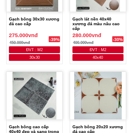
Gạch bông 30x30 xương
Gạch lát nền 40x40
đá cao cấp
xương đá màu nâu cao
cấp
275.000vnđ
280.000vnđ
-39%
-30%
450.000vnđ
400.000vnđ
ĐVT : M2
ĐVT : M2
30x30
40x40
Gạch bông cao cấp
Gạch bông 20x20 xương
40x40 đẹp và sang trọng
đá cao cấp