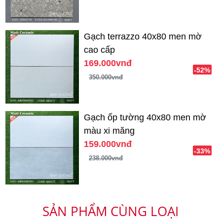
Gạch terrazzo 40x80 men mờ
cao cấp
169.000vnđ
-52%
350.000vnđ
Gạch ốp tường 40x80 men mờ
màu xi măng
159.000vnđ
-33%
238.000vnđ
SẢN PHẨM CÙNG LOẠI