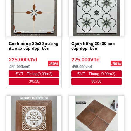
Gạch bông 30x30 xương
Gạch bông 30x30 cao
đá cao cấp đẹp, bền
cấp đẹp, bền
225.000vnđ
225.000vnđ
-50%
-50%
450.000vnđ
450.000vnđ
ĐVT : Thùng(0,99m2)
ĐVT : Thùng (0,99m2)
30x30
30x30