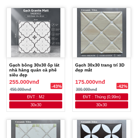
Gạch bông 30x30 ốp lát
Gạch 30x30 trang trí 3D
nhà hàng quán cà phê
đẹp mắt
siêu đẹp
255.000vnđ
175.000vnđ
-43%
-42%
450.000vnđ
300.000vnđ
ĐVT : M2
ĐVT : Thùng (0,99m)
30x30
30x30