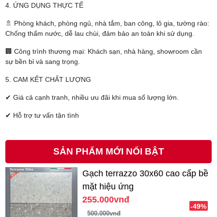
4. ỨNG DỤNG THỰC TẾ
🚿 Phòng khách, phòng ngủ, nhà tắm, ban công, lô gia, tường rào:
Chống thấm nước, dễ lau chùi, đảm bảo an toàn khi sử dụng.
🏢 Công trình thương mại: Khách sạn, nhà hàng, showroom cần
sự bền bỉ và sang trọng.
5. CAM KẾT CHẤT LƯỢNG
✔ Giá cả cạnh tranh, nhiều ưu đãi khi mua số lượng lớn.
✔ Hỗ trợ tư vấn tận tình
SẢN PHẨM MỚI NỔI BẬT
Gạch terrazzo 30x60 cao cấp bề
mặt hiệu ứng
255.000vnđ
-49%
500.000vnđ