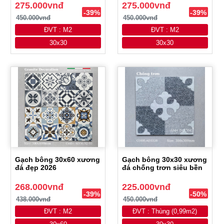
275.000vnđ
275.000vnđ
-39%
-39%
450.000vnđ
450.000vnđ
ĐVT : M2
ĐVT : M2
30x30
30x30
Gạch bông 30x60 xương
Gạch bông 30x30 xương
đá đẹp 2026
đá chống trơn siêu bền
268.000vnđ
225.000vnđ
-39%
-50%
438.000vnđ
450.000vnđ
ĐVT : M2
ĐVT : Thùng (0,99m2)