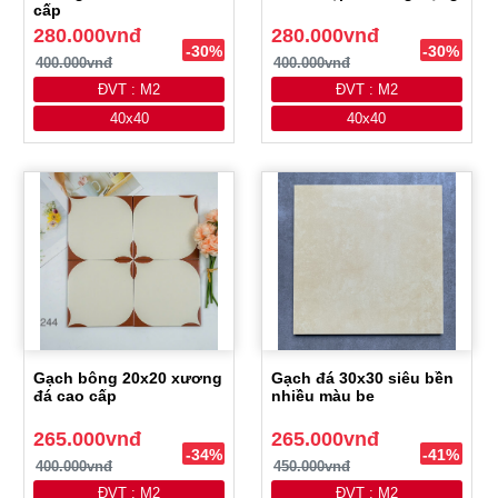
cấp
280.000vnđ
280.000vnđ
-30%
-30%
400.000vnđ
400.000vnđ
ĐVT : M2
ĐVT : M2
40x40
40x40
Gạch bông 20x20 xương
Gạch đá 30x30 siêu bền
đá cao cấp
nhiều màu be
265.000vnđ
265.000vnđ
-34%
-41%
400.000vnđ
450.000vnđ
ĐVT : M2
ĐVT : M2