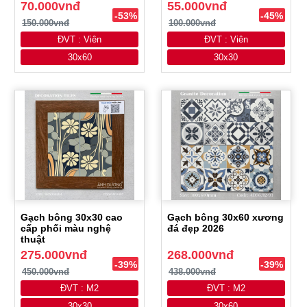
70.000vnđ
55.000vnđ
-53%
-45%
150.000vnđ
100.000vnđ
ĐVT : Viên
ĐVT : Viên
30x60
30x30
Gạch bông 30x30 cao
Gạch bông 30x60 xương
cấp phối màu nghệ
đá đẹp 2026
thuật
275.000vnđ
268.000vnđ
-39%
-39%
450.000vnđ
438.000vnđ
ĐVT : M2
ĐVT : M2
30x30
30x60