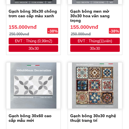
Gạch bông 30x30 chống
Gạch bông men mờ
trơn cao cấp màu xanh
30x30 hoa văn sang
trọng
155.000vnđ
155.000vnđ
-38%
-38%
250.000vnđ
250.000vnđ
ĐVT : Thùng (0,99m2)
ĐVT : Thùng(11viên)
30x30
30x30
Gạch bông 30x60 cao
Gạch bông 30x30 nghệ
cấp mẫu mới
thuật trang trí