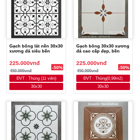
Gạch bông lát nền 30x30
Gạch bông 30x30 xương
xương đá siêu bền
đá cao cấp đẹp, bền
225.000vnđ
225.000vnđ
-50%
-50%
450.000vnđ
450.000vnđ
ĐVT : Thùng (11 viên)
ĐVT : Thùng(0,99m2)
30x30
30x30