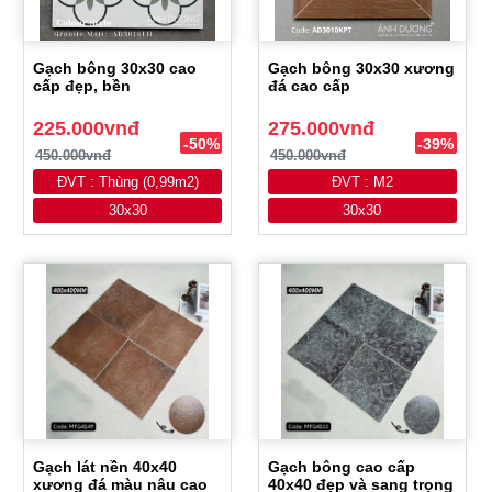
Gạch bông 30x30 cao
Gạch bông 30x30 xương
cấp đẹp, bền
đá cao cấp
225.000vnđ
275.000vnđ
-50%
-39%
450.000vnđ
450.000vnđ
ĐVT : Thùng (0,99m2)
ĐVT : M2
30x30
30x30
Gạch lát nền 40x40
Gạch bông cao cấp
xương đá màu nâu cao
40x40 đẹp và sang trọng