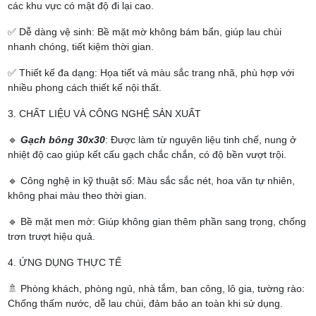
các khu vực có mật độ đi lại cao.
✅ Dễ dàng vệ sinh: Bề mặt mờ không bám bẩn, giúp lau chùi
nhanh chóng, tiết kiệm thời gian.
✅ Thiết kế đa dạng: Họa tiết và màu sắc trang nhã, phù hợp với
nhiều phong cách thiết kế nội thất.
3. CHẤT LIỆU VÀ CÔNG NGHỆ SẢN XUẤT
🔹
Gạch bông 30x30
: Được làm từ nguyên liệu tinh chế, nung ở
nhiệt độ cao giúp kết cấu gạch chắc chắn, có độ bền vượt trội.
🔹 Công nghệ in kỹ thuật số: Màu sắc sắc nét, hoa văn tự nhiên,
không phai màu theo thời gian.
🔹 Bề mặt men mờ: Giúp không gian thêm phần sang trọng, chống
trơn trượt hiệu quả.
4. ỨNG DỤNG THỰC TẾ
🚿 Phòng khách, phòng ngủ, nhà tắm, ban công, lô gia, tường rào:
Chống thấm nước, dễ lau chùi, đảm bảo an toàn khi sử dụng.