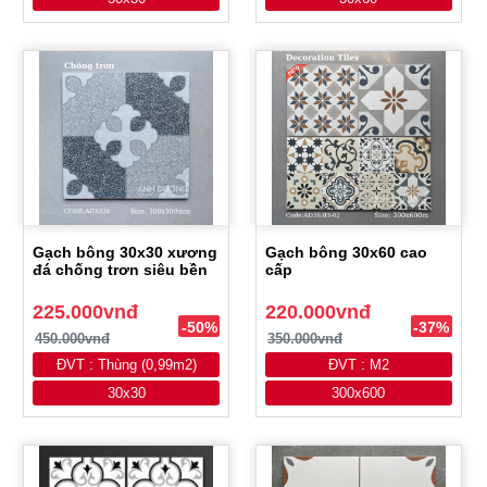
Gạch bông 30x30 xương
Gạch bông 30x60 cao
đá chống trơn siêu bền
cấp
225.000vnđ
220.000vnđ
-50%
-37%
450.000vnđ
350.000vnđ
ĐVT : Thùng (0,99m2)
ĐVT : M2
30x30
300x600