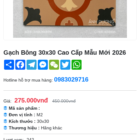
Gạch Bông 30x30 Cao Cấp Mẫu Mới 2026
Share
Facebook
Telegram
Messenger
WeChat
Twitter
WhatsApp
0983029716
Hotline hỗ trợ mua hàng:
275.000vnđ
Giá:
450.000vnđ
Mã sản phẩm :
Đơn vị tính :
M2
Kích thước :
30x30
Thương hiệu :
Hãng khác
Lượt xem:
242