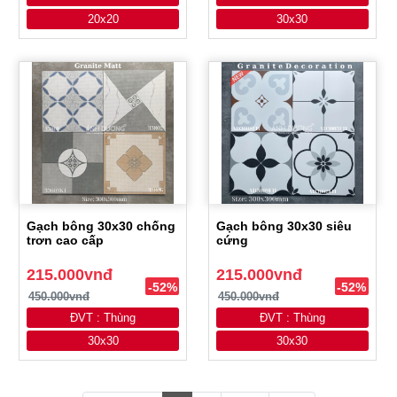
20x20
30x30
Gạch bông 30x30 chống
Gạch bông 30x30 siêu
trơn cao cấp
cứng
215.000vnđ
215.000vnđ
-52%
-52%
450.000vnđ
450.000vnđ
ĐVT : Thùng
ĐVT : Thùng
30x30
30x30