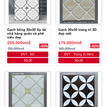
Gạch bông 30x30 ốp lát
Gạch 30x30 trang trí 3D
nhà hàng quán cà phê
đẹp mắt
siêu đẹp
255.000vnđ
175.000vnđ
-43%
-42%
450.000vnđ
300.000vnđ
ĐVT : M2
ĐVT : Thùng (0,99m)
30x30
30x30