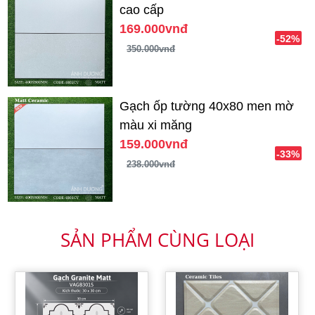
cao cấp
169.000vnđ
-52%
350.000vnđ
Gạch ốp tường 40x80 men mờ
màu xi măng
159.000vnđ
-33%
238.000vnđ
SẢN PHẨM CÙNG LOẠI