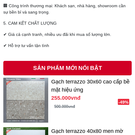
🏢 Công trình thương mại: Khách sạn, nhà hàng, showroom cần
sự bền bỉ và sang trọng.
5. CAM KẾT CHẤT LƯỢNG
✔ Giá cả cạnh tranh, nhiều ưu đãi khi mua số lượng lớn.
✔ Hỗ trợ tư vấn tận tình
SẢN PHẨM MỚI NỔI BẬT
Gạch terrazzo 30x60 cao cấp bề
mặt hiệu ứng
255.000vnđ
-49%
500.000vnđ
Gạch terrazzo 40x80 men mờ