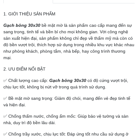
1. GIỚI THIỆU SẢN PHẨM
Gạch bông 30x30
bề mặt mờ là sản phẩm cao cấp mang đến sự
sang trọng, tinh tế và bền bỉ cho mọi không gian. Với công nghệ
sản xuất hiện đại, sản phẩm không chỉ đẹp về thẩm mỹ mà còn có
độ bền vượt trội, thích hợp sử dụng trong nhiều khu vực khác nhau
như phòng khách, phòng tắm, nhà bếp, hay công trình thương
mại.
2. ƯU ĐIỂM NỔI BẬT
✅ Chất lượng cao cấp:
Gạch bông 30x30
có độ cứng vượt trội,
chịu lực tốt, không bị nứt vỡ trong quá trình sử dụng.
✅ Bề mặt mờ sang trọng: Giảm độ chói, mang đến vẻ đẹp tinh tế
và hiện đại.
✅ Chống thấm nước, chống ẩm mốc: Giúp bảo vệ tường và sàn
nhà, duy trì độ bền lâu dài.
✅ Chống trầy xước, chịu lực tốt: Đáp ứng tốt nhu cầu sử dụng ở