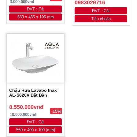
3.000.000vnđ
0983029716
ĐVT : Cái
ĐVT : Cái
530 x 435 x 196 mm
Tiêu chuẩn
Chậu Rửa Lavabo Inax
AL-S620V Đặt Bàn
8.550.000vnđ
-15%
10.000.000vnđ
ĐVT : Cái
560 x 400 x 100 (mm)