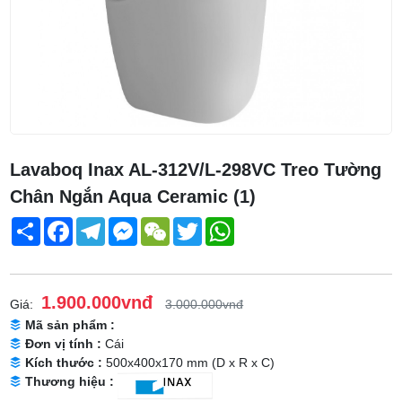
Lavaboq Inax AL-312V/L-298VC Treo Tường
Chân Ngắn Aqua Ceramic (1)
Share
Facebook
Telegram
Messenger
WeChat
Twitter
WhatsApp
1.900.000vnđ
Giá:
3.000.000vnđ
Mã sản phẩm :
Đơn vị tính :
Cái
Kích thước :
500x400x170 mm (D x R x C)
Thương hiệu :