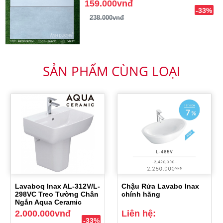
159.000vnđ
-33%
238.000vnđ
SẢN PHẨM CÙNG LOẠI
Lavaboq Inax AL-312V/L-
Chậu Rửa Lavabo Inax
298VC Treo Tường Chân
chính hãng
Ngắn Aqua Ceramic
2.000.000vnđ
Liên hệ:
-33%