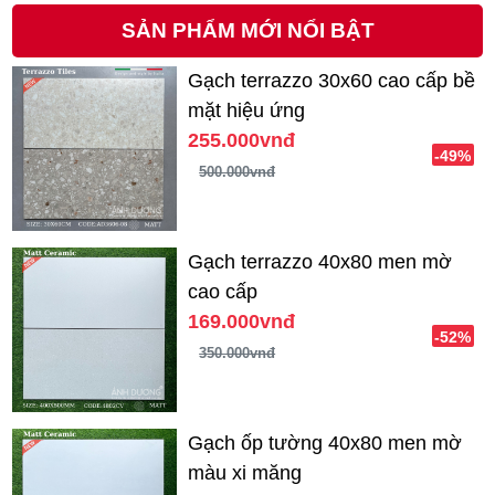
SẢN PHẨM MỚI NỔI BẬT
Gạch terrazzo 30x60 cao cấp bề
mặt hiệu ứng
255.000vnđ
-49%
500.000vnđ
Gạch terrazzo 40x80 men mờ
cao cấp
169.000vnđ
-52%
350.000vnđ
Gạch ốp tường 40x80 men mờ
màu xi măng