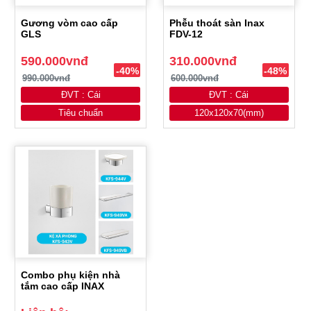
Gương vòm cao cấp
Phễu thoát sàn Inax
GLS
FDV-12
590.000vnđ
310.000vnđ
-40%
-48%
990.000vnđ
600.000vnđ
ĐVT : Cái
ĐVT : Cái
Tiêu chuẩn
120x120x70(mm)
Combo phụ kiện nhà
tắm cao cấp INAX