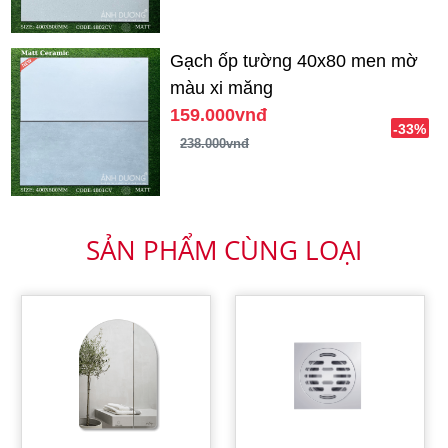
Gạch ốp tường 40x80 men mờ
màu xi măng
159.000vnđ
-33%
238.000vnđ
SẢN PHẨM CÙNG LOẠI