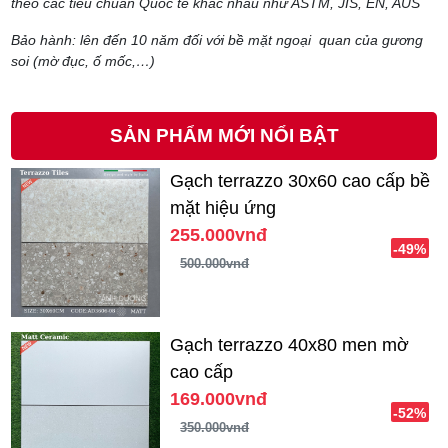
theo các tiêu chuẩn Quốc tế khác nhau như ASTM, JIS, EN, AUS
Bảo hành: lên đến 10 năm đối với bề mặt ngoại quan của gương
soi (mờ đục, ố mốc,…)
SẢN PHẨM MỚI NỔI BẬT
Gạch terrazzo 30x60 cao cấp bề
mặt hiệu ứng
255.000vnđ
-49%
500.000vnđ
Gạch terrazzo 40x80 men mờ
cao cấp
169.000vnđ
-52%
350.000vnđ