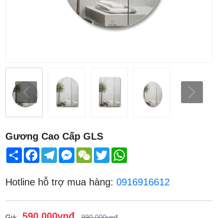
Gương Cao Cấp GLS
Share
Facebook
Telegram
Messenger
WeChat
Twitter
WhatsApp
Hotline hỗ trợ mua hàng:
0916916612
590.000vnđ
Giá:
990.000vnđ