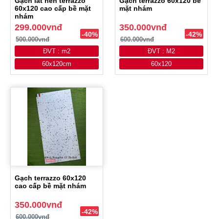
Gạch lát nền terrazzo
Gạch terrazzo 60x120 bề
60x120 cao cấp bề mặt
mặt nhám
nhám
299.000vnđ
350.000vnđ
-40%
-42%
500.000vnđ
600.000vnđ
ĐVT : m2
ĐVT : M2
60x120cm
60x120
Gạch terrazzo 60x120
cao cấp bề mặt nhám
350.000vnđ
-42%
600.000vnđ