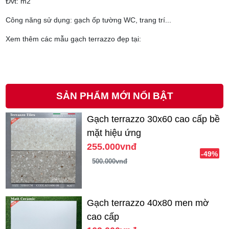
Đvt: m2
Công năng sử dụng: gạch ốp tường WC, trang trí...
Xem thêm các mẫu gạch terrazzo đẹp tại:
SẢN PHẨM MỚI NỔI BẬT
Gạch terrazzo 30x60 cao cấp bề
mặt hiệu ứng
255.000vnđ
-49%
500.000vnđ
Gạch terrazzo 40x80 men mờ
cao cấp