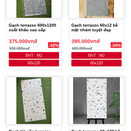
Gạch terrazzo 600x1200
Gạch terrazzo 60x12 bề
xuất khẩu cao cấp
mặt nhám tuyệt đẹp
375.000vnđ
395.000vnđ
-42%
-34%
650.000vnđ
600.000vnđ
ĐVT : M2
ĐVT : M2
60x120
60x120