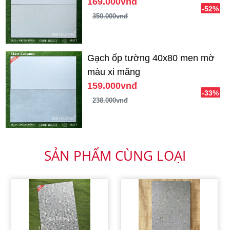
169.000vnđ
-52%
350.000vnđ
Gạch ốp tường 40x80 men mờ
màu xi măng
159.000vnđ
-33%
238.000vnđ
SẢN PHẨM CÙNG LOẠI