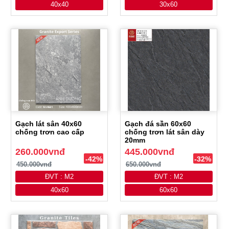
40x40
30x60
Gạch lát sân 40x60
Gạch đá sần 60x60
chống trơn cao cấp
chống trơn lát sân dày
20mm
260.000vnđ
445.000vnđ
-42%
-32%
450.000vnđ
650.000vnđ
ĐVT : M2
ĐVT : M2
40x60
60x60