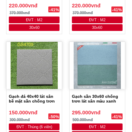
220.000vnđ
220.000vnđ
-41%
-41%
370.000vnđ
370.000vnđ
ĐVT : M2
ĐVT : M2
30x60
30x60
Gạch đá 40x40 lát sân
Gạch sần 30x60 chống
bề mặt sần chống trơn
trơn lát sân màu xanh
150.000vnđ
295.000vnđ
-50%
-41%
300.000vnđ
500.000vnđ
ĐVT : Thùng (6 viên)
ĐVT : M2