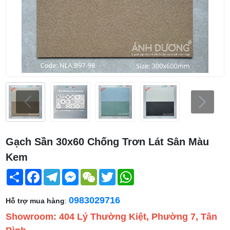
Gạch Sần 30x60 Chống Trơn Lát Sân Màu
Kem
Share
Facebook
Telegram
Messenger
WeChat
Twitter
WhatsApp
0983029716
Hỗ trợ mua hàng
:
Showroom: 404 Lý Thường Kiệt, Phường 7, Tân