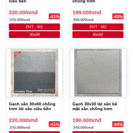
siêu bền
chống trơn
220.000vnđ
199.000vnđ
-41%
-43%
370.000vnđ
350.000vnđ
ĐVT : M2
ĐVT : M2
30x60
40x60
Gạch sần 30x60 chống
Gạch 30x30 lát sân bề
trơn lát sân siêu bền
mặt sần chống trơn
220.000vnđ
190.000vnđ
-41%
-44%
370.000vnđ
340.000vnđ