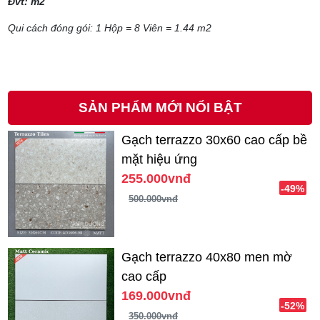
Đvt: m2
Qui cách đóng gói: 1 Hộp = 8 Viên = 1.44 m2
SẢN PHẨM MỚI NỔI BẬT
Gạch terrazzo 30x60 cao cấp bề
mặt hiệu ứng
255.000vnđ
-49%
500.000vnđ
Gạch terrazzo 40x80 men mờ
cao cấp
169.000vnđ
-52%
350.000vnđ