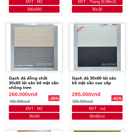
ĐVT : M2
ĐVT : Thùng (0,99m2)
300x600
30x30
Gạch đá đồng chất
Gạch đá 30x60 lát sân
30x60 lát sân bề mặt sần
bề mặt sần cao cấp
chống trơn
260.000vnđ
295.000vnđ
-35%
-41%
400.000vnđ
500.000vnđ
ĐVT : M2
ĐVT : m2
30x60
30x60cm