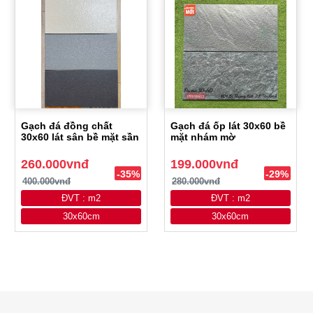
Gạch đá đồng chất
Gạch đá ốp lát 30x60 bề
30x60 lát sân bề mặt sần
mặt nhám mờ
260.000vnđ
199.000vnđ
-35%
-29%
400.000vnđ
280.000vnđ
ĐVT : m2
ĐVT : m2
30x60cm
30x60cm