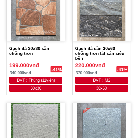
Gạch đá 30x30 sần
Gạch đá sần 30x60
chống trơn
chống trơn lát sân siêu
bền
199.000vnđ
220.000vnđ
-41%
-41%
340.000vnđ
370.000vnđ
ĐVT : Thùng (11viên)
ĐVT : M2
30x30
30x60