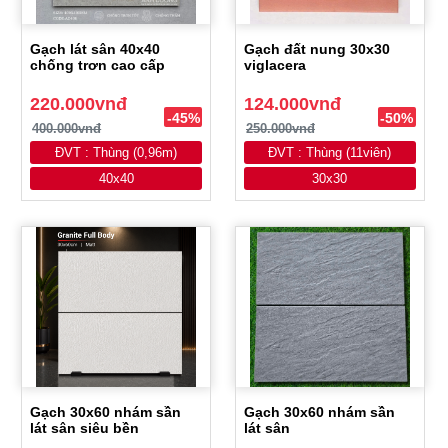
Gạch lát sân 40x40
Gạch đất nung 30x30
chống trơn cao cấp
viglacera
220.000vnđ
124.000vnđ
-45%
-50%
400.000vnđ
250.000vnđ
ĐVT : Thùng (0,96m)
ĐVT : Thùng (11viên)
40x40
30x30
Gạch 30x60 nhám sần
Gạch 30x60 nhám sần
lát sân siêu bền
lát sân