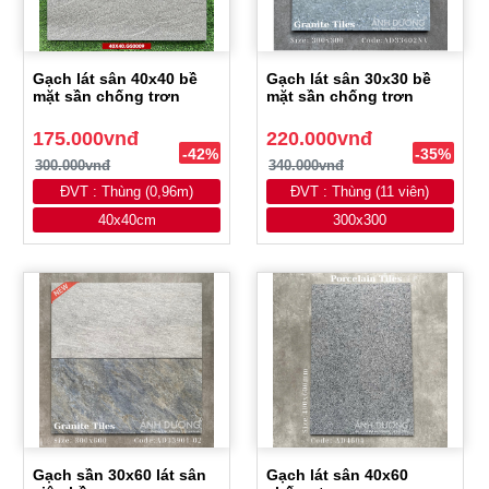
Gạch lát sân 40x40 bề
Gạch lát sân 30x30 bề
mặt sần chống trơn
mặt sần chống trơn
175.000vnđ
220.000vnđ
-42%
-35%
300.000vnđ
340.000vnđ
ĐVT : Thùng (0,96m)
ĐVT : Thùng (11 viên)
40x40cm
300x300
Gạch sần 30x60 lát sân
Gạch lát sân 40x60