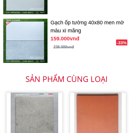
Gạch ốp tường 40x80 men mờ
màu xi măng
159.000vnđ
-33%
238.000vnđ
SẢN PHẨM CÙNG LOẠI