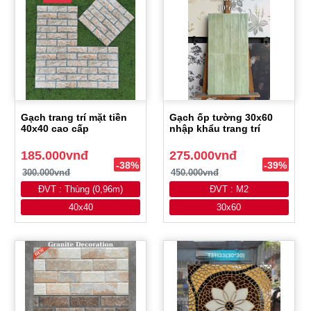
Gạch trang trí mặt tiền
Gạch ốp tường 30x60
40x40 cao cấp
nhập khẩu trang trí
185.000vnđ
275.000vnđ
-38%
-39%
300.000vnđ
450.000vnđ
ĐVT : Thùng (0,96m)
ĐVT : M2
40x40
30x60