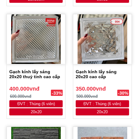
Gạch kính lấy sáng
Gạch kính lấy sáng
20x20 thuỷ tinh cao cấp
20x20 cao cấp
400.000vnđ
350.000vnđ
-33%
-30%
600.000vnđ
500.000vnđ
ĐVT : Thùng (6 viên)
ĐVT : Thùng (6 viên)
20x20
20x20