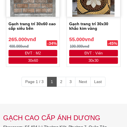
Gạch trang trí 30x60 cao
Gạch trang trí 30x30
cấp siêu bền
khắc kim vàng
265.000vnđ
55.000vnđ
-34%
-45%
400.000vnđ
100.000vnđ
ĐVT : M2
ĐVT : Viên
30x60
30x30
Page 1 / 3
1
2
3
Next
Last
GẠCH CAO CẤP ÁNH DƯƠNG