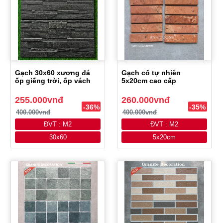
Gạch 30x60 xương đá
Gạch cổ tự nhiên
ốp giếng trời, ốp vách
5x20cm cao cấp
255.000vnđ
260.000vnđ
-36%
-35%
400.000vnđ
400.000vnđ
ĐVT : M2
ĐVT : M2
30x60
5x20cm