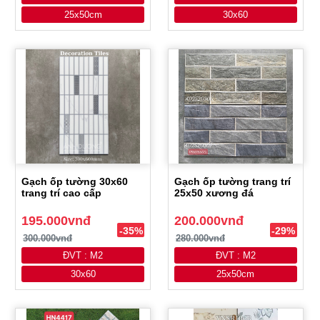
25x50cm
30x60
Gạch ốp tường 30x60
Gạch ốp tường trang trí
trang trí cao cấp
25x50 xương đá
195.000vnđ
200.000vnđ
-35%
-29%
300.000vnđ
280.000vnđ
ĐVT : M2
ĐVT : M2
30x60
25x50cm