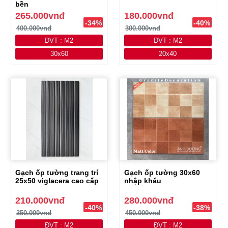
bền
265.000vnđ
180.000vnđ
-34%
-40%
400.000vnđ
300.000vnđ
ĐVT : M2
ĐVT : M2
30x60
20x40
Gạch ốp tường trang trí
Gạch ốp tường 30x60
25x50 viglacera cao cấp
nhập khẩu
210.000vnđ
280.000vnđ
-40%
-38%
350.000vnđ
450.000vnđ
ĐVT : M2
ĐVT : M2