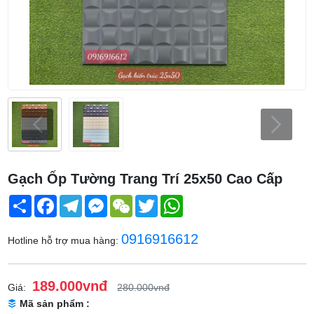
Gạch Ốp Tường Trang Trí 25x50 Cao Cấp
Share
Facebook
Telegram
Messenger
WeChat
Twitter
WhatsApp
0916916612
Hotline hỗ trợ mua hàng:
189.000vnđ
Giá:
280.000vnđ
Mã sản phẩm :