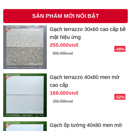
SẢN PHẨM MỚI NỔI BẬT
Gạch terrazzo 30x60 cao cấp bề
mặt hiệu ứng
255.000vnđ
-49%
500.000vnđ
Gạch terrazzo 40x80 men mờ
cao cấp
169.000vnđ
-52%
350.000vnđ
Gạch ốp tường 40x80 men mờ