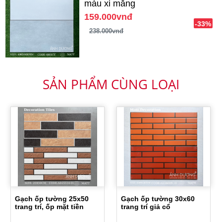
màu xi măng
159.000vnđ
-33%
238.000vnđ
SẢN PHẨM CÙNG LOẠI
Gạch ốp tường 25x50
Gạch ốp tường 30x60
trang trí, ốp mặt tiền
trang trí giả cổ