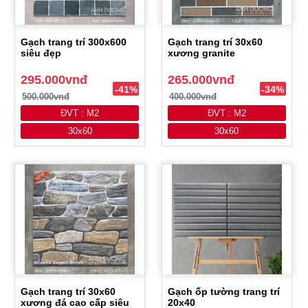
Gạch trang trí 300x600
Gạch trang trí 30x60
siêu đẹp
xương granite
295.000vnđ
265.000vnđ
-41%
-34%
500.000vnđ
400.000vnđ
ĐVT : M2
ĐVT : M2
30x60
30x60
Gạch trang trí 30x60
Gạch ốp tường trang trí
xương đá cao cấp siêu
20x40