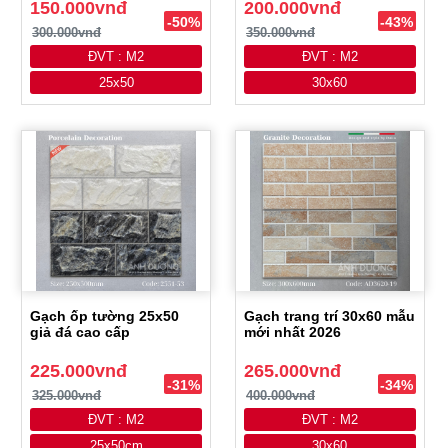
150.000vnđ
200.000vnđ
-50%
-43%
300.000vnđ
350.000vnđ
ĐVT : M2
ĐVT : M2
25x50
30x60
Gạch ốp tường 25x50
Gạch trang trí 30x60 mẫu
giả đá cao cấp
mới nhất 2026
225.000vnđ
265.000vnđ
-31%
-34%
325.000vnđ
400.000vnđ
ĐVT : M2
ĐVT : M2
25x50cm
30x60