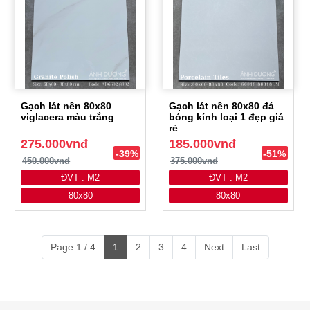
Gạch lát nền 80x80
Gạch lát nền 80x80 đá
viglacera màu trắng
bóng kính loại 1 đẹp giá
rẻ
275.000vnđ
185.000vnđ
-39%
-51%
450.000vnđ
375.000vnđ
ĐVT : M2
ĐVT : M2
80x80
80x80
Page 1 / 4
1
2
3
4
Next
Last