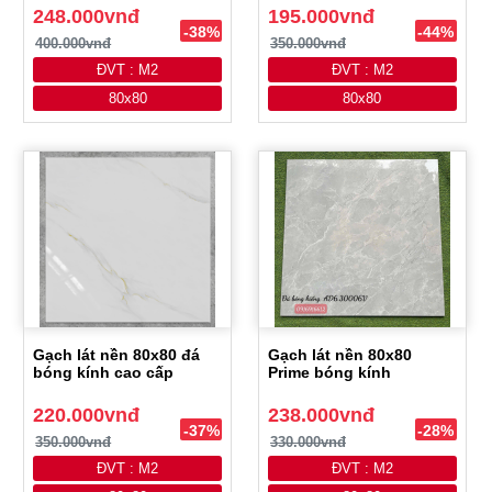
248.000vnđ
195.000vnđ
-38%
-44%
400.000vnđ
350.000vnđ
ĐVT : M2
ĐVT : M2
80x80
80x80
Gạch lát nền 80x80 đá
Gạch lát nền 80x80
bóng kính cao cấp
Prime bóng kính
220.000vnđ
238.000vnđ
-37%
-28%
350.000vnđ
330.000vnđ
ĐVT : M2
ĐVT : M2