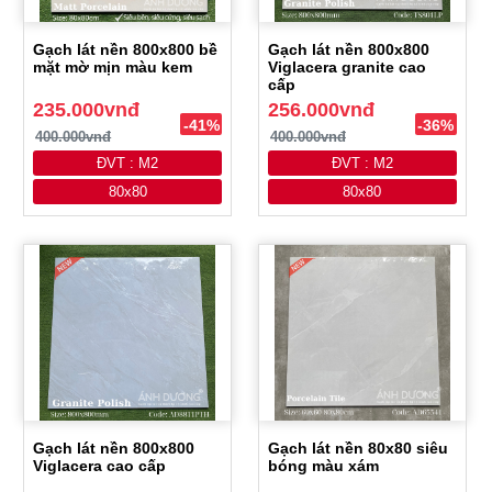
Gạch lát nền 800x800 bề
Gạch lát nền 800x800
mặt mờ mịn màu kem
Viglacera granite cao
cấp
235.000vnđ
256.000vnđ
-41%
-36%
400.000vnđ
400.000vnđ
ĐVT : M2
ĐVT : M2
80x80
80x80
Gạch lát nền 800x800
Gạch lát nền 80x80 siêu
Viglacera cao cấp
bóng màu xám