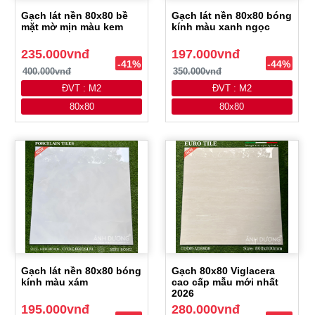
Gạch lát nền 80x80 bề
Gạch lát nền 80x80 bóng
mặt mờ mịn màu kem
kính màu xanh ngọc
235.000vnđ
197.000vnđ
-41%
-44%
400.000vnđ
350.000vnđ
ĐVT : M2
ĐVT : M2
80x80
80x80
Gạch lát nền 80x80 bóng
Gạch 80x80 Viglacera
kính màu xám
cao cấp mẫu mới nhất
2026
195.000vnđ
280.000vnđ