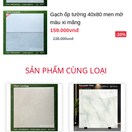
Gạch ốp tường 40x80 men mờ
màu xi măng
159.000vnđ
-33%
238.000vnđ
SẢN PHẨM CÙNG LOẠI