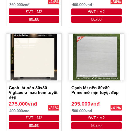
-44%
-30%
350.000vnđ
400.000vnđ
ĐVT : M2
ĐVT : M2
80x80
80x80
Gạch lát nền 80x80
Gạch lát nền 80x80
Viglacera màu kem tuyệt
Prime mờ mịn tuyệt đẹp
đẹp
275.000vnđ
295.000vnđ
-31%
-41%
400.000vnđ
500.000vnđ
ĐVT : M2
ĐVT : M2
80x80
80x80