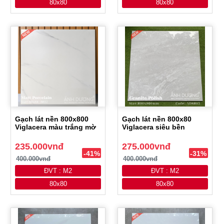
80x80
80x80
Gạch lát nền 800x800
Gạch lát nền 800x80
Viglacera màu trắng mờ
Viglacera siêu bền
235.000vnđ
275.000vnđ
-41%
-31%
400.000vnđ
400.000vnđ
ĐVT : M2
ĐVT : M2
80x80
80x80