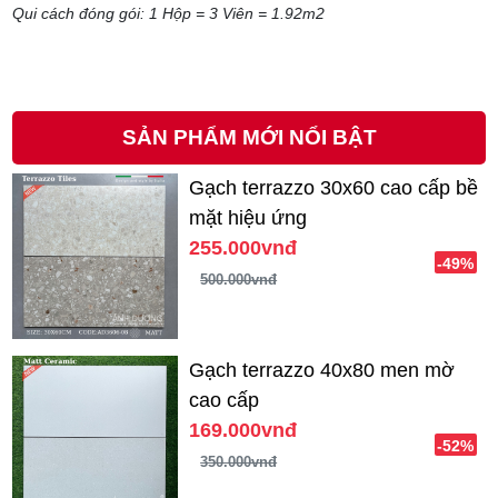
Qui cách đóng gói: 1 Hộp = 3 Viên = 1.92m2
SẢN PHẨM MỚI NỔI BẬT
Gạch terrazzo 30x60 cao cấp bề
mặt hiệu ứng
255.000vnđ
-49%
500.000vnđ
Gạch terrazzo 40x80 men mờ
cao cấp
169.000vnđ
-52%
350.000vnđ