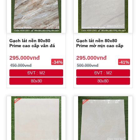
Gạch lát nền 80x80
Gạch lát nền 80x80
Prime cao cấp vân đá
Prime mờ mịn cao cấp
295.000vnđ
295.000vnđ
-34%
-41%
450.000vnđ
500.000vnđ
ĐVT : M2
ĐVT : M2
80x80
80x80