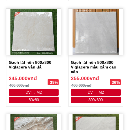
Gạch lát nền 800x800
Gạch lát nền 800x800
Viglacera vân đá
Viglacera màu xám cao
cấp
245.000vnđ
255.000vnđ
-39%
-36%
400.000vnđ
400.000vnđ
ĐVT : M2
ĐVT : M2
80x80
800x800