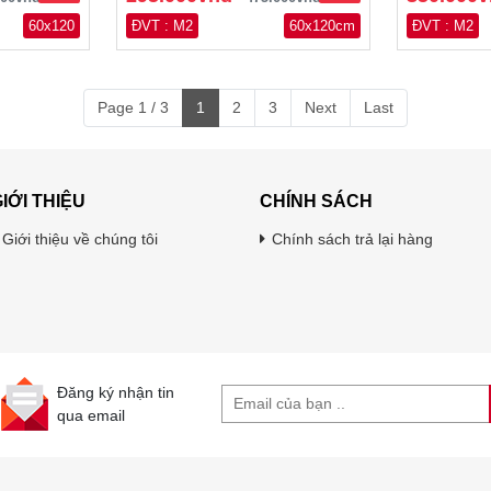
60x120
ĐVT : M2
60x120cm
ĐVT : M2
Page 1 / 3
1
2
3
Next
Last
IỚI THIỆU
CHÍNH SÁCH
Giới thiệu về chúng tôi
Chính sách trả lại hàng
Đăng ký nhận tin
qua email