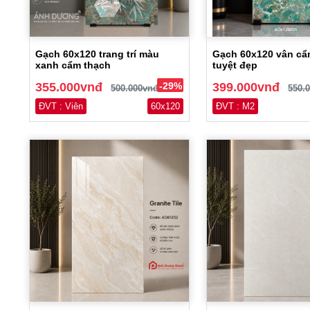
Gạch 60x120 trang trí màu
Gạch 60x120 vân cẩ
xanh cẩm thạch
tuyệt đẹp
355.000vnđ
-29%
399.000vnđ
500.000vnđ
550.
ĐVT : Viên
60x120
ĐVT : M2