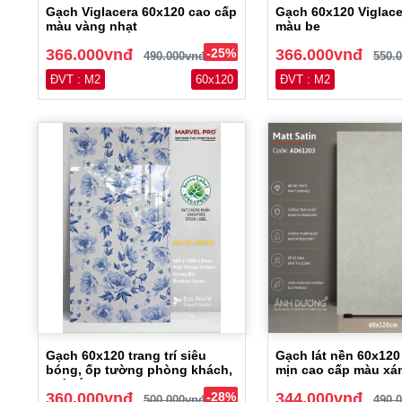
Gạch Viglacera 60x120 cao cấp
Gạch 60x120 Viglace
màu vàng nhạt
màu be
366.000vnđ
-25%
366.000vnđ
490.000vnđ
550.
ĐVT : M2
60x120
ĐVT : M2
Gạch 60x120 trang trí siêu
Gạch lát nền 60x120
bóng, ốp tường phòng khách,
mịn cao cấp màu xá
nhà tắm
360.000vnđ
-28%
344.000vnđ
500.000vnđ
490.