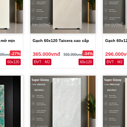
0 mờ mịn
Gạch 60x120 Taicera cao cấp
Gạch 60x1
-27%
365.000vnđ
-34%
296.000
000vnđ
550.000vnđ
60x120
ĐVT : M2
60x120
ĐVT : M2