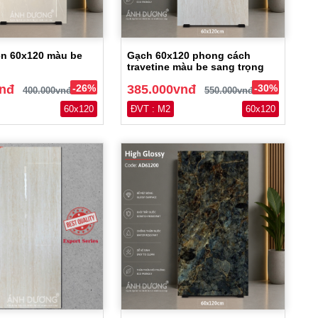
ền 60x120 màu be
Gạch 60x120 phong cách
travetine màu be sang trọng
vnđ
-26%
385.000vnđ
-30%
400.000vnđ
550.000vnđ
60x120
ĐVT : M2
60x120