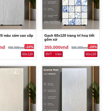
20 màu xám cao cấp
Gạch 60x120 trang trí hoạ tiết
gốm sứ
vnđ
-34%
355.000vnđ
-29%
450.000vnđ
500.000vnđ
60x120
ĐVT : Viên
60x120