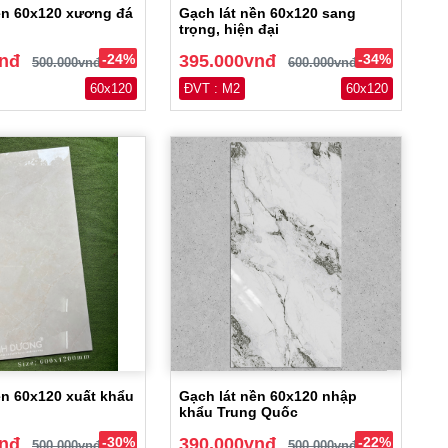
ền 60x120 xương đá
Gạch lát nền 60x120 sang
trọng, hiện đại
vnđ
-24%
395.000vnđ
-34%
500.000vnđ
600.000vnđ
60x120
ĐVT : M2
60x120
ền 60x120 xuất khẩu
Gạch lát nền 60x120 nhập
khẩu Trung Quốc
vnđ
-30%
390.000vnđ
-22%
500.000vnđ
500.000vnđ