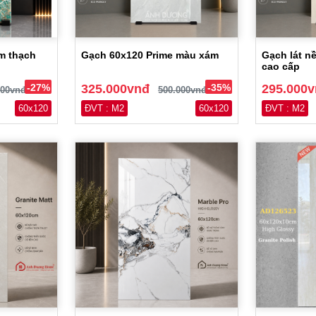
m thạch
Gạch 60x120 Prime màu xám
Gạch lát n
cao cấp
-27%
325.000vnđ
-35%
295.000
000vnđ
500.000vnđ
60x120
ĐVT : M2
60x120
ĐVT : M2