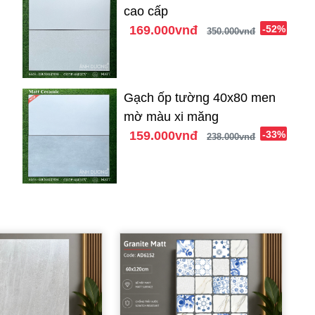
cao cấp
169.000vnđ
-52%
350.000vnđ
Gạch ốp tường 40x80 men
mờ màu xi măng
159.000vnđ
-33%
238.000vnđ