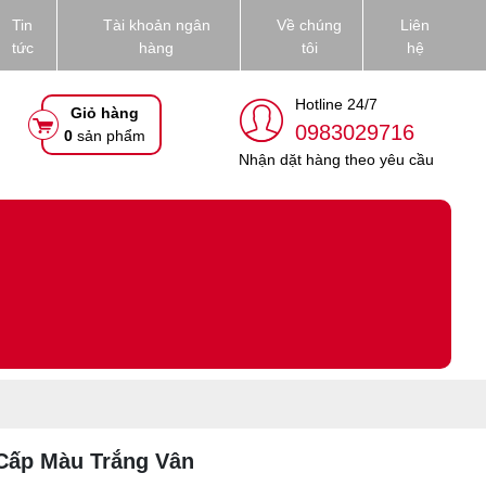
Tin
Tài khoản ngân
Về chúng
Liên
tức
hàng
tôi
hệ
Hotline 24/7
Giỏ hàng
0983029716
0
sản phẩm
Nhận dặt hàng theo yêu cầu
Cấp Màu Trắng Vân