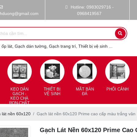
Hotline: 0983029716 -
nhduong@gmail.com
0968419567
ốp lát, Gạch dán tường, Gạch trang trí, Thiết bị vệ sinh ...
KEO DÁN
THIẾT BỊ
MẶT BÀN
PHỐI CẢNH
GẠCH -
VỆ SINH
ĐÁ
KEO CHÀ
RON-CHẤT
CHỐNG
THẤM
 lát nền 60x120
Gạch lát nền 60x120 Prime cao cấp màu trắng vân
Gạch Lát Nền 60x120 Prime Cao 