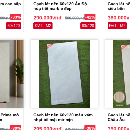
ra cao cấp
Gạch lát nền 60x120 Ấn Độ
Gạch lát n
hoạ tiết marble đẹp
siêu bền
-33%
290.000vnđ
-42%
380.000
000vnđ
500.000vnđ
60x120
ĐVT : M2
60x120
ĐVT : M2
 Prime mờ
Gạch lát nền 60x120 màu xám
Gạch lát n
m
nhạt bề mặt mờ mịn
Châu Âu
-30%
295.000vnđ
-38%
350.000
000vnđ
475.000vnđ