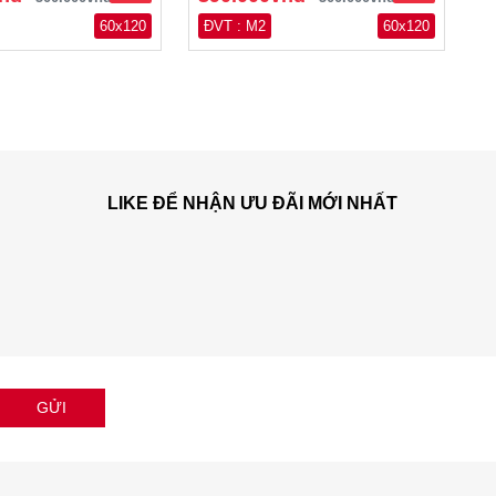
60x120
ĐVT : M2
60x120
LIKE ĐỂ NHẬN ƯU ĐÃI MỚI NHẤT
GỬI