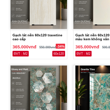
Gạch lát nền 60x120 travetine
Gạch lát nền 60x12
cao cấp
màu kem không vân
365.000vnđ
-34%
365.000vnđ
550.000vnđ
500.
ĐVT : M2
60x120
ĐVT : M2