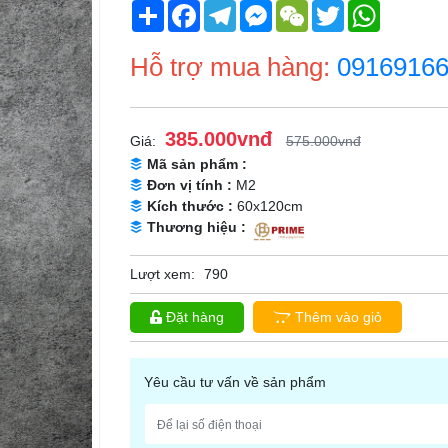
Share
Facebook
Telegram
Messenger
WeChat
Twitter
WhatsApp
Hỗ trợ mua hàng:
0916916
385.000vnđ
Giá:
575.000vnđ
Mã sản phẩm :
Đơn vị tính :
M2
Kích thước :
60x120cm
Thương hiệu :
Lượt xem:
790
Đặt hàng
Thêm vào giỏ
Yêu cầu tư vấn về sản phẩm