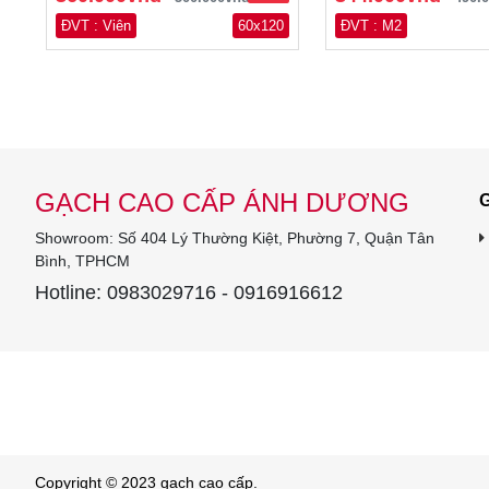
ĐVT : Viên
60x120
ĐVT : M2
GẠCH CAO CẤP ÁNH DƯƠNG
G
Showroom: Số 404 Lý Thường Kiệt, Phường 7, Quận Tân
Bình, TPHCM
Hotline: 0983029716 - 0916916612
Copyright © 2023 gạch cao cấp.