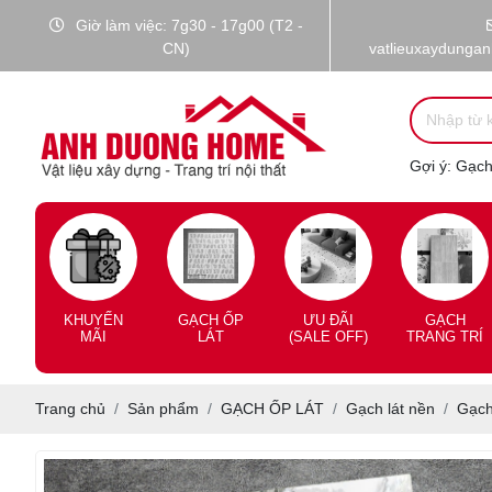
Giờ làm việc: 7g30 - 17g00 (T2 -
CN)
vatlieuxaydunga
Gợi ý:
Gạch 
KHUYẾN
GẠCH ỐP
ƯU ĐÃI
GẠCH
MÃI
LÁT
(SALE OFF)
TRANG TRÍ
Trang chủ
Sản phẩm
GẠCH ỐP LÁT
Gạch lát nền
Gạch