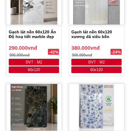
Gạch lát nền 60x120 Ấn
Gạch lát nền 60x120
Độ hoạ tiết marble đẹp
xương đá siêu bền
290.000vnđ
380.000vnđ
-42%
-24%
500.000vnđ
500.000vnđ
ĐVT : M2
ĐVT : M2
60x120
60x120