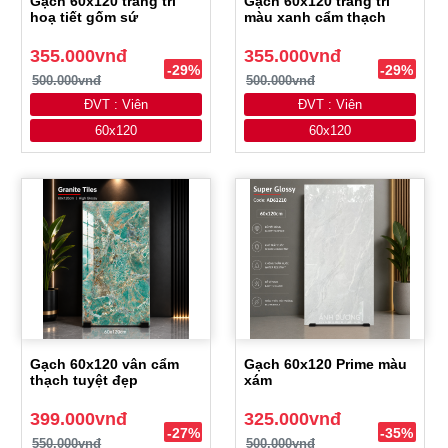
Gạch 60x120 trang trí
Gạch 60x120 trang trí
hoạ tiết gốm sứ
màu xanh cẩm thạch
355.000vnđ
355.000vnđ
-29%
-29%
500.000vnđ
500.000vnđ
ĐVT : Viên
ĐVT : Viên
60x120
60x120
Gạch 60x120 vân cẩm
Gạch 60x120 Prime màu
thạch tuyệt đẹp
xám
399.000vnđ
325.000vnđ
-27%
-35%
550.000vnđ
500.000vnđ