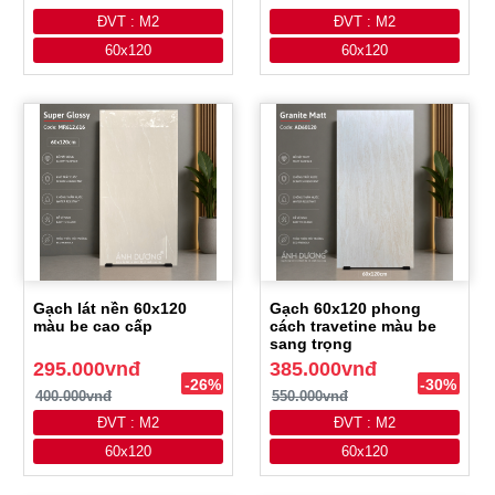
ĐVT : M2
ĐVT : M2
60x120
60x120
Gạch lát nền 60x120
Gạch 60x120 phong
màu be cao cấp
cách travetine màu be
sang trọng
295.000vnđ
385.000vnđ
-26%
-30%
400.000vnđ
550.000vnđ
ĐVT : M2
ĐVT : M2
60x120
60x120