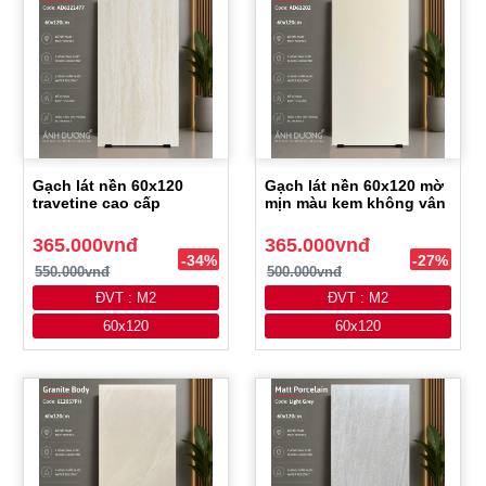
Gạch lát nền 60x120
Gạch lát nền 60x120 mờ
travetine cao cấp
mịn màu kem không vân
365.000vnđ
365.000vnđ
-34%
-27%
550.000vnđ
500.000vnđ
ĐVT : M2
ĐVT : M2
60x120
60x120