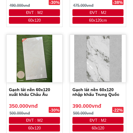
-30%
-38%
490.000vnđ
475.000vnđ
ĐVT : M2
ĐVT : M2
60x120
60x120cm
Gạch lát nền 60x120
Gạch lát nền 60x120
xuất khẩu Châu Âu
nhập khẩu Trung Quốc
350.000vnđ
390.000vnđ
-30%
-22%
500.000vnđ
500.000vnđ
ĐVT : M2
ĐVT : M2
60x120
60x120