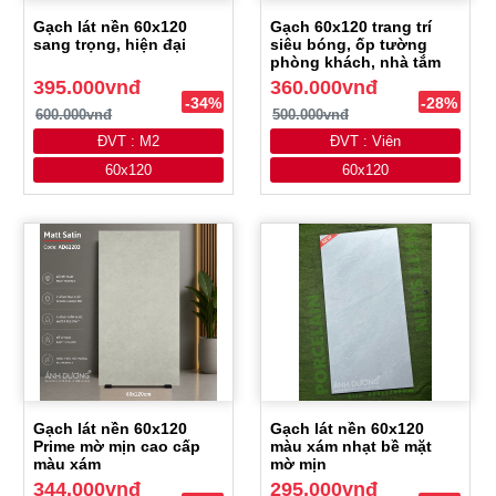
Gạch lát nền 60x120
Gạch 60x120 trang trí
sang trọng, hiện đại
siêu bóng, ốp tường
phòng khách, nhà tắm
395.000vnđ
360.000vnđ
-34%
-28%
600.000vnđ
500.000vnđ
ĐVT : M2
ĐVT : Viên
60x120
60x120
Gạch lát nền 60x120
Gạch lát nền 60x120
Prime mờ mịn cao cấp
màu xám nhạt bề mặt
màu xám
mờ mịn
344.000vnđ
295.000vnđ