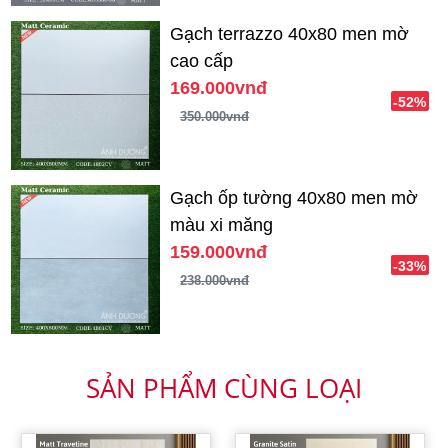
Gạch terrazzo 40x80 men mờ
cao cấp
169.000vnđ
-52%
350.000vnđ
Gạch ốp tường 40x80 men mờ
màu xi măng
159.000vnđ
-33%
238.000vnđ
SẢN PHẨM CÙNG LOẠI