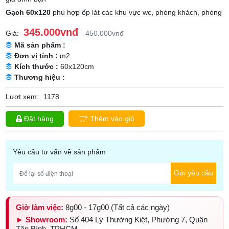
Gạch 60x120
phù hợp ốp lát các khu vực wc, phòng khách, phòng
ngủ...
345.000vnđ
Giá:
450.000vnđ
Xuất xứ: Việt Nam
Mã sản phẩm :
Kích thước : 600 x 1200 mm
Đơn vị tính :
m2
Chất liệu: Porcelain
Kích thước :
60x120cm
Bề mặt: Bóng
Thương hiệu :
Công nghệ: kỹ thuật số
Lượt xem:
1178
Đvt: m2
Qui cách đóng gói: 1 Hộp = 2 Viên = 1.44 m2
Đặt hàng
Thêm vào giỏ
Yêu cầu tư vấn về sản phẩm
Gửi yêu cầu
Giờ làm việc:
8g00 - 17g00 (Tất cả các ngày)
► Showroom:
Số 404 Lý Thường Kiệt, Phường 7, Quận
Tân Bình, TPHCM