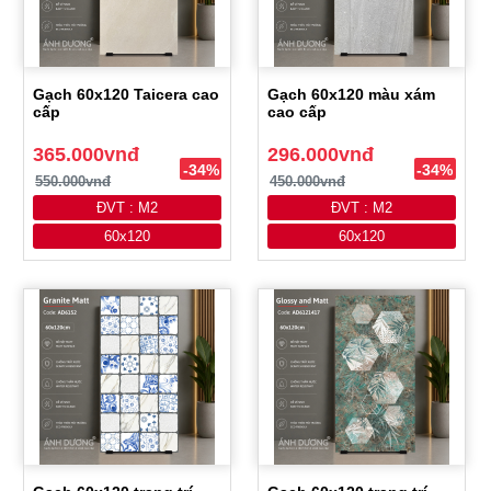
Gạch 60x120 Taicera cao
Gạch 60x120 màu xám
cấp
cao cấp
365.000vnđ
296.000vnđ
-34%
-34%
550.000vnđ
450.000vnđ
ĐVT : M2
ĐVT : M2
60x120
60x120