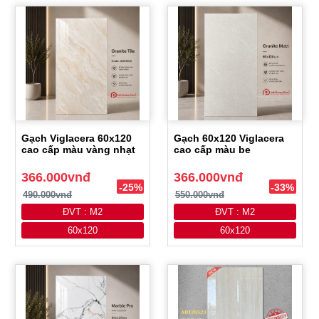
Gạch Viglacera 60x120
Gạch 60x120 Viglacera
cao cấp màu vàng nhạt
cao cấp màu be
366.000vnđ
366.000vnđ
-25%
-33%
490.000vnđ
550.000vnđ
ĐVT : M2
ĐVT : M2
60x120
60x120