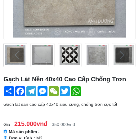
Gạch Lát Nền 40x40 Cao Cấp Chống Trơn
Share
Facebook
Telegram
Messenger
WeChat
Twitter
WhatsApp
Gạch lát sân cao cấp 40x40 siêu cứng, chống trơn cực tốt
215.000vnđ
Giá:
350.000vnđ
Mã sản phẩm :
Đơn vị tính :
M2