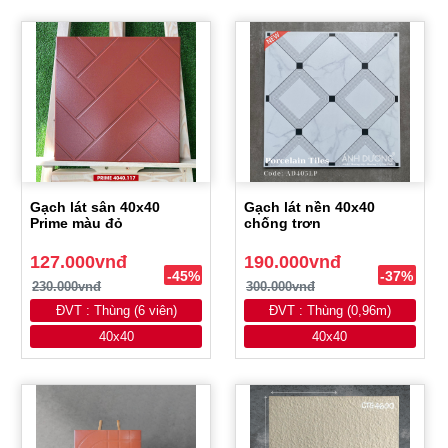
Gạch lát sân 40x40
Gạch lát nền 40x40
Prime màu đỏ
chống trơn
127.000vnđ
190.000vnđ
-45%
-37%
230.000vnđ
300.000vnđ
ĐVT : Thùng (6 viên)
ĐVT : Thùng (0,96m)
40x40
40x40