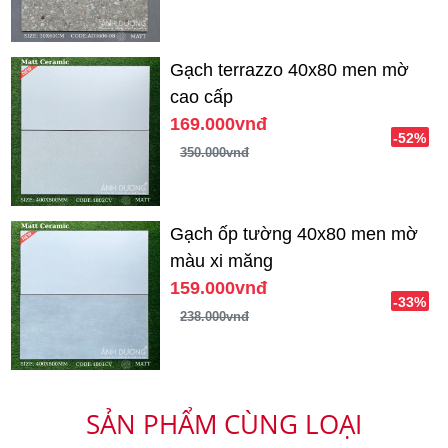
Gạch terrazzo 40x80 men mờ
cao cấp
169.000vnđ
-52%
350.000vnđ
Gạch ốp tường 40x80 men mờ
màu xi măng
159.000vnđ
-33%
238.000vnđ
SẢN PHẨM CÙNG LOẠI