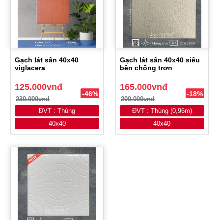
Gạch lát sân 40x40
Gạch lát sân 40x40 siêu
viglacera
bền chống trơn
125.000vnđ
165.000vnđ
-46%
-18%
230.000vnđ
200.000vnđ
ĐVT : Thùng
ĐVT : Thùng (0,96m)
40x40
40x40