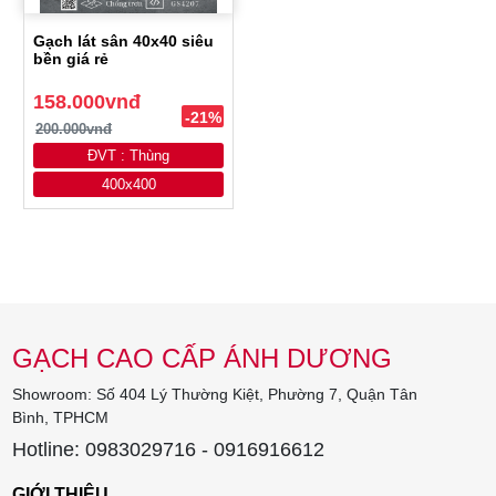
Gạch lát sân 40x40 siêu
bền giá rẻ
158.000vnđ
-21%
200.000vnđ
ĐVT : Thùng
400x400
GẠCH CAO CẤP ÁNH DƯƠNG
Showroom: Số 404 Lý Thường Kiệt, Phường 7, Quận Tân
Bình, TPHCM
Hotline: 0983029716 - 0916916612
GIỚI THIỆU