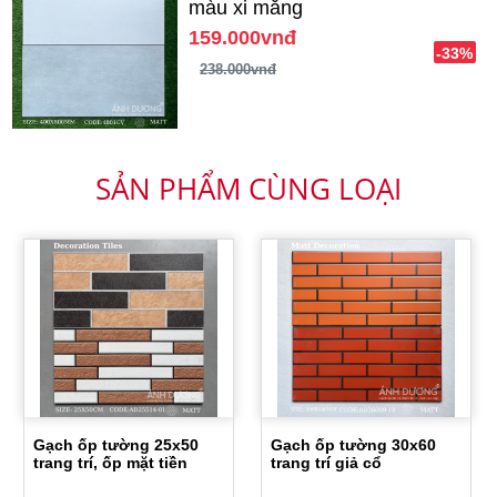
màu xi măng
159.000vnđ
-33%
238.000vnđ
SẢN PHẨM CÙNG LOẠI
Gạch ốp tường 25x50
Gạch ốp tường 30x60
trang trí, ốp mặt tiền
trang trí giả cổ