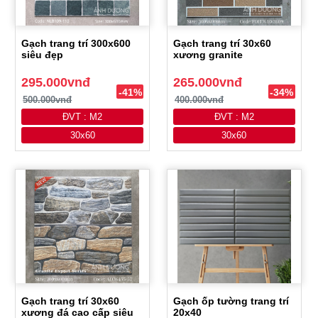
Gạch trang trí 300x600
Gạch trang trí 30x60
siêu đẹp
xương granite
295.000vnđ
265.000vnđ
-41%
-34%
500.000vnđ
400.000vnđ
ĐVT : M2
ĐVT : M2
30x60
30x60
Gạch trang trí 30x60
Gạch ốp tường trang trí
xương đá cao cấp siêu
20x40