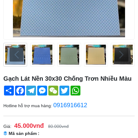
Gạch Lát Nền 30x30 Chống Trơn Nhiều Màu
Share
Facebook
Telegram
Messenger
WeChat
Twitter
WhatsApp
0916916612
Hotline hỗ trợ mua hàng:
45.000vnđ
Giá:
80.000vnđ
Mã sản phẩm :