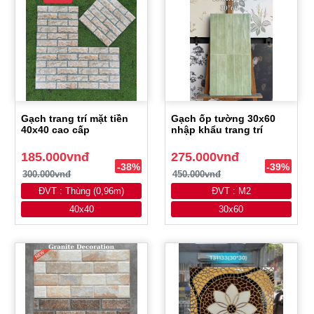
Gạch trang trí mặt tiền
Gạch ốp tường 30x60
40x40 cao cấp
nhập khẩu trang trí
185.000vnđ
275.000vnđ
-38%
-39%
300.000vnđ
450.000vnđ
ĐVT : Thùng (0,96m)
ĐVT : M2
40x40
30x60