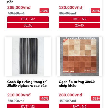
bền
265.000vnđ
180.000vnđ
-34%
-40%
400.000vnđ
300.000vnđ
ĐVT : M2
ĐVT : M2
30x60
20x40
Gạch ốp tường trang trí
Gạch ốp tường 30x60
25x50 viglacera cao cấp
nhập khẩu
210.000vnđ
280.000vnđ
-40%
-38%
350.000vnđ
450.000vnđ
ĐVT : M2
ĐVT : M2