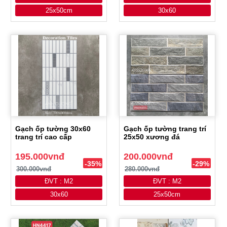
25x50cm
30x60
Gạch ốp tường 30x60
Gạch ốp tường trang trí
trang trí cao cấp
25x50 xương đá
195.000vnđ
200.000vnđ
-35%
-29%
300.000vnđ
280.000vnđ
ĐVT : M2
ĐVT : M2
30x60
25x50cm