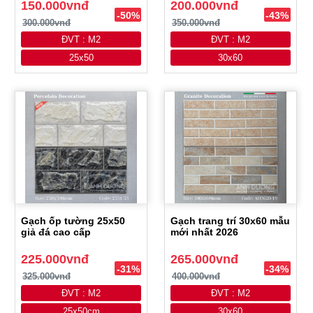
150.000vnđ
200.000vnđ
-50%
-43%
300.000vnđ
350.000vnđ
ĐVT : M2
ĐVT : M2
25x50
30x60
Gạch ốp tường 25x50
Gạch trang trí 30x60 mẫu
giả đá cao cấp
mới nhất 2026
225.000vnđ
265.000vnđ
-31%
-34%
325.000vnđ
400.000vnđ
ĐVT : M2
ĐVT : M2
25x50cm
30x60