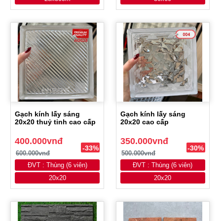
Gạch kính lấy sáng
Gạch kính lấy sáng
20x20 thuỷ tinh cao cấp
20x20 cao cấp
400.000vnđ
350.000vnđ
-33%
-30%
600.000vnđ
500.000vnđ
ĐVT : Thùng (6 viên)
ĐVT : Thùng (6 viên)
20x20
20x20