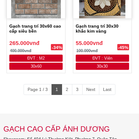
Gạch trang trí 30x60 cao
Gạch trang trí 30x30
cấp siêu bền
khắc kim vàng
265.000vnđ
55.000vnđ
-34%
-45%
400.000vnđ
100.000vnđ
ĐVT : M2
ĐVT : Viên
30x60
30x30
Page 1 / 3
1
2
3
Next
Last
GẠCH CAO CẤP ÁNH DƯƠNG