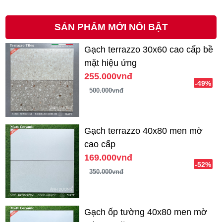
SẢN PHẨM MỚI NỔI BẬT
Gạch terrazzo 30x60 cao cấp bề
mặt hiệu ứng
255.000vnđ
-49%
500.000vnđ
Gạch terrazzo 40x80 men mờ
cao cấp
169.000vnđ
-52%
350.000vnđ
Gạch ốp tường 40x80 men mờ