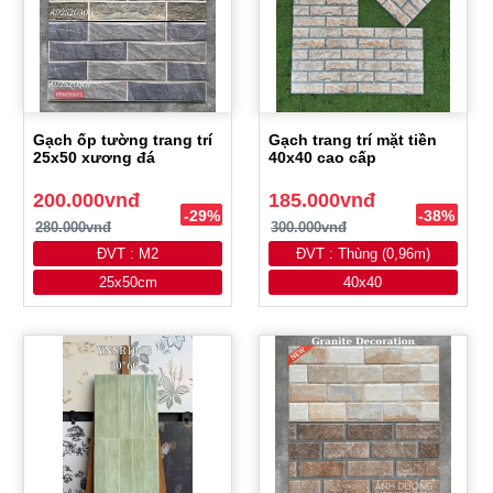
Gạch ốp tường trang trí
Gạch trang trí mặt tiền
25x50 xương đá
40x40 cao cấp
200.000vnđ
185.000vnđ
-29%
-38%
280.000vnđ
300.000vnđ
ĐVT : M2
ĐVT : Thùng (0,96m)
25x50cm
40x40