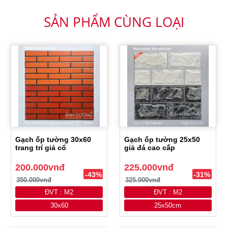
SẢN PHẨM CÙNG LOẠI
Gạch ốp tường 30x60
Gạch ốp tường 25x50
trang trí giả cổ
giả đá cao cấp
200.000vnđ
225.000vnđ
-43%
-31%
350.000vnđ
325.000vnđ
ĐVT : M2
ĐVT : M2
30x60
25x50cm