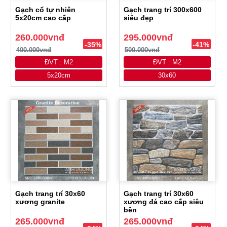
Gạch cổ tự nhiên
Gạch trang trí 300x600
5x20cm cao cấp
siêu đẹp
260.000vnđ
295.000vnđ
-35%
-41%
400.000vnđ
500.000vnđ
ĐVT : M2
ĐVT : M2
5x20cm
30x60
Gạch trang trí 30x60
Gạch trang trí 30x60
xương granite
xương đá cao cấp siêu
bền
265.000vnđ
265.000vnđ