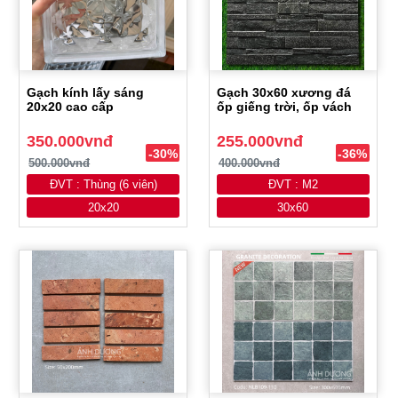
Gạch kính lấy sáng
Gạch 30x60 xương đá
20x20 cao cấp
ốp giếng trời, ốp vách
350.000vnđ
255.000vnđ
-30%
-36%
500.000vnđ
400.000vnđ
ĐVT : Thùng (6 viên)
ĐVT : M2
20x20
30x60