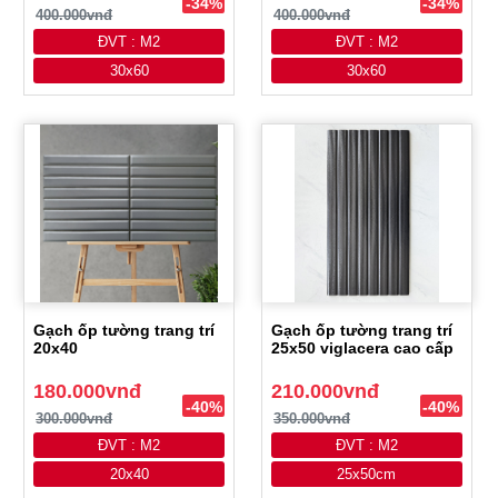
-34%
-34%
400.000vnđ
400.000vnđ
ĐVT : M2
ĐVT : M2
30x60
30x60
Gạch ốp tường trang trí
Gạch ốp tường trang trí
20x40
25x50 viglacera cao cấp
180.000vnđ
210.000vnđ
-40%
-40%
300.000vnđ
350.000vnđ
ĐVT : M2
ĐVT : M2
20x40
25x50cm