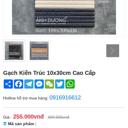
Gạch Kiến Trúc 10x30cm Cao Cấp
Share
Facebook
Telegram
Messenger
WeChat
Twitter
WhatsApp
0916916612
Hotline hỗ trợ mua hàng:
255.000vnđ
Giá:
400.000vnđ
Mã sản phẩm :