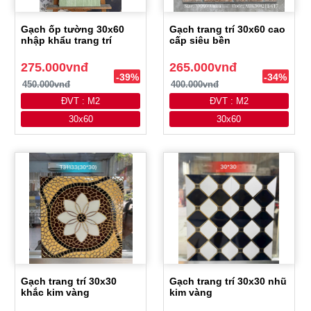
Gạch ốp tường 30x60
Gạch trang trí 30x60 cao
nhập khẩu trang trí
cấp siêu bền
275.000vnđ
265.000vnđ
-39%
-34%
450.000vnđ
400.000vnđ
ĐVT : M2
ĐVT : M2
30x60
30x60
Gạch trang trí 30x30
Gạch trang trí 30x30 nhũ
khắc kim vàng
kim vàng