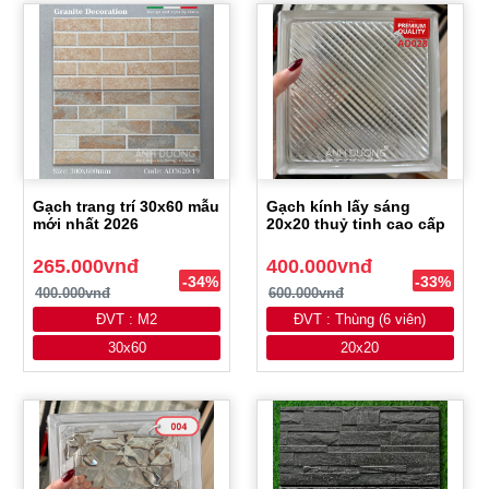
Gạch trang trí 30x60 mẫu
Gạch kính lấy sáng
mới nhất 2026
20x20 thuỷ tinh cao cấp
265.000vnđ
400.000vnđ
-34%
-33%
400.000vnđ
600.000vnđ
ĐVT : M2
ĐVT : Thùng (6 viên)
30x60
20x20