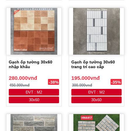
Gạch ốp tường 30x60
Gạch ốp tường 30x60
nhập khẩu
trang trí cao cấp
280.000vnđ
195.000vnđ
-38%
-35%
450.000vnđ
300.000vnđ
ĐVT : M2
ĐVT : M2
30x60
30x60