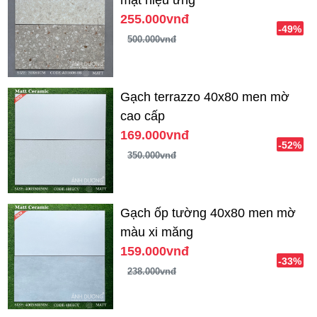
mặt hiệu ứng
255.000vnđ
-49%
500.000vnđ
Gạch terrazzo 40x80 men mờ
cao cấp
169.000vnđ
-52%
350.000vnđ
Gạch ốp tường 40x80 men mờ
màu xi măng
159.000vnđ
-33%
238.000vnđ