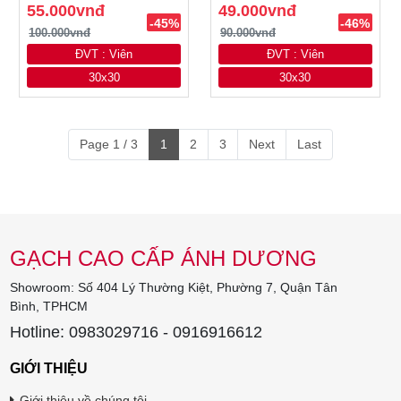
55.000vnđ
49.000vnđ
-45%
-46%
100.000vnđ
90.000vnđ
ĐVT : Viên
ĐVT : Viên
30x30
30x30
Page 1 / 3
1
2
3
Next
Last
GẠCH CAO CẤP ÁNH DƯƠNG
Showroom: Số 404 Lý Thường Kiệt, Phường 7, Quận Tân
Bình, TPHCM
Hotline: 0983029716 - 0916916612
GIỚI THIỆU
Giới thiệu về chúng tôi