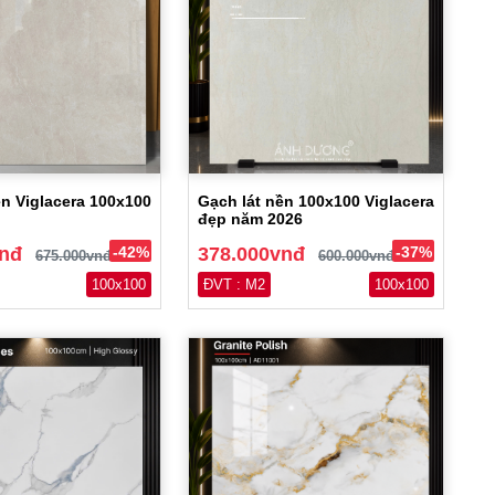
ền Viglacera 100x100
Gạch lát nền 100x100 Viglacera
đẹp năm 2026
vnđ
-42%
378.000vnđ
-37%
675.000vnđ
600.000vnđ
100x100
ĐVT : M2
100x100