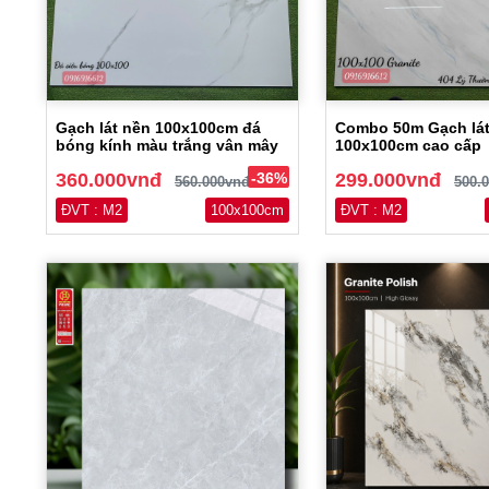
Gạch lát nền 100x100cm đá
Combo 50m Gạch lát
bóng kính màu trắng vân mây
100x100cm cao cấp
360.000vnđ
-36%
299.000vnđ
560.000vnđ
500.
ĐVT : M2
100x100cm
ĐVT : M2