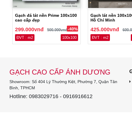
Gạch đá lát nền Prime 100x100
Gạch lát nền 100x10
cao cấp đẹp
Hồ Chí Minh
299.000vnđ
-40%
425.000vnđ
500.000vnđ
600.
ĐVT : m2
100x100
ĐVT : m2
GẠCH CAO CẤP ÁNH DƯƠNG
G
Showroom: Số 404 Lý Thường Kiệt, Phường 7, Quận Tân
Bình, TPHCM
Hotline: 0983029716 - 0916916612