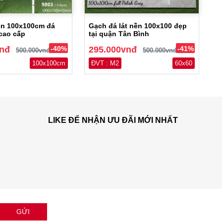
ền 100x100cm đá
Gạch đá lát nền 100x100 đẹp
cao cấp
tại quận Tân Bình
vnđ
-40%
295.000vnđ
-41%
500.000vnđ
500.000vnđ
100x100cm
ĐVT : M2
60x60
LIKE ĐỂ NHẬN ƯU ĐÃI MỚI NHẤT
GỬI