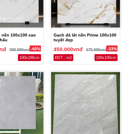
t nền 100x100 cao
Gạch đá lát nền Prime 100x100
khẩu
tuyệt đẹp
vnđ
-40%
450.000vnđ
-33%
500.000vnđ
675.000vnđ
100x100cm
ĐVT : m2
100x100cm