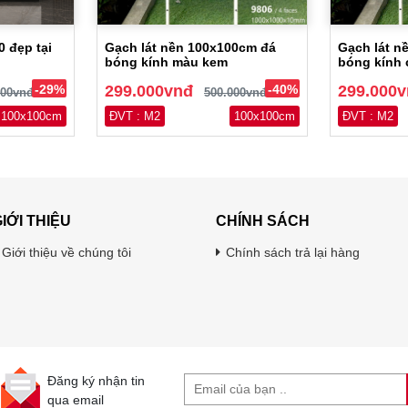
0 đẹp tại
Gạch lát nền 100x100cm đá
Gạch lát n
bóng kính màu kem
bóng kính 
-29%
299.000vnđ
-40%
299.000
000vnđ
500.000vnđ
100x100cm
ĐVT : M2
100x100cm
ĐVT : M2
IỚI THIỆU
CHÍNH SÁCH
Giới thiệu về chúng tôi
Chính sách trả lại hàng
Đăng ký nhận tin
qua email