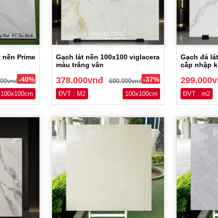
 nền Prime
Gạch lát nền 100x100 viglacera
Gạch đá lá
màu trắng vân
cấp nhập 
-40%
378.000vnđ
-37%
299.000
000vnđ
600.000vnđ
100x100cm
ĐVT : M2
100x100cm
ĐVT : m2