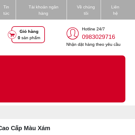
Tin
Tài khoản ngân
Về chúng
Liên
tức
hàng
tôi
hệ
Hotline 24/7
Giỏ hàng
0983029716
0
sản phẩm
Nhận dặt hàng theo yêu cầu
 Cao Cấp Màu Xám