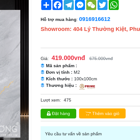
Share
Facebook
Telegram
Messenger
WeChat
Twitter
WhatsApp
0916916612
Hỗ trợ mua hàng
:
Showroom: 404 Lý Thường Kiệt, Phư
419.000vnđ
Giá:
675.000vnđ
Mã sản phẩm :
Đơn vị tính :
M2
Kích thước :
100x100cm
Thương hiệu :
Lượt xem:
475
Đặt hàng
Thêm vào giỏ
Yêu cầu tư vấn về sản phẩm