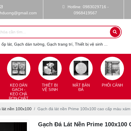
Hotline: 0983029716 -
nhduong@gmail.com
0968419567
ốp lát, Gạch dán tường, Gạch trang trí, Thiết bị vệ sinh ...
KEO DÁN
THIẾT BỊ
MẶT BÀN
PHỐI CẢNH
GẠCH -
VỆ SINH
ĐÁ
KEO CHÀ
RON-CHẤT
CHỐNG
THẤM
 lát nền 100x100
Gạch đá lát nền Prime 100x100 cao cấp màu xám
Gạch Đá Lát Nền Prime 100x100