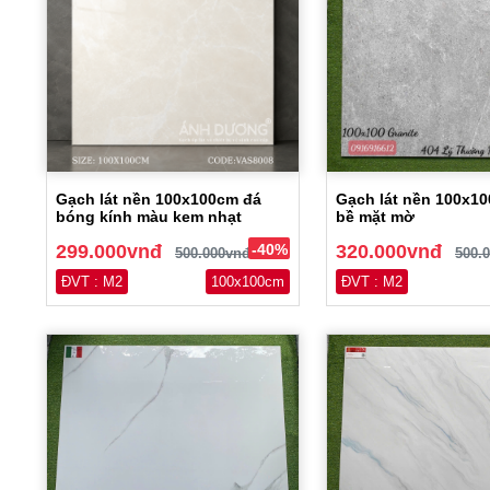
Gạch lát nền 100x100cm đá
Gạch lát nền 100x1
bóng kính màu kem nhạt
bề mặt mờ
299.000vnđ
-40%
320.000vnđ
500.000vnđ
500.
ĐVT : M2
100x100cm
ĐVT : M2