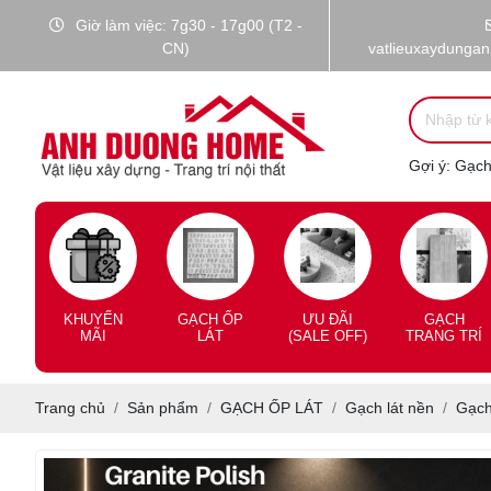
Giờ làm việc: 7g30 - 17g00 (T2 -
CN)
vatlieuxaydunga
Gợi ý:
Gạch 
KHUYẾN
GẠCH ỐP
ƯU ĐÃI
GẠCH
MÃI
LÁT
(SALE OFF)
TRANG TRÍ
Trang chủ
Sản phẩm
GẠCH ỐP LÁT
Gạch lát nền
Gạch