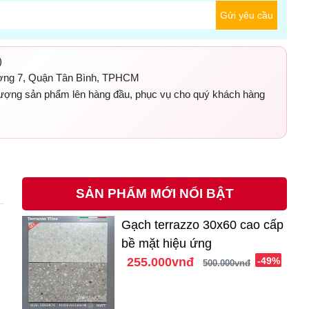
Gửi yêu cầu
)
ờng 7, Quận Tân Bình, TPHCM
 lượng sản phẩm lên hàng đầu, phục vụ cho quý khách hàng
SẢN PHẨM MỚI NỔI BẬT
Gạch terrazzo 30x60 cao cấp
bề mặt hiệu ứng
255.000vnđ
-49%
500.000vnđ