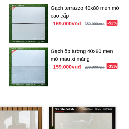
Gạch terrazzo 40x80 men mờ
cao cấp
169.000vnđ
-52%
350.000vnđ
Gạch ốp tường 40x80 men
mờ màu xi măng
159.000vnđ
-33%
238.000vnđ