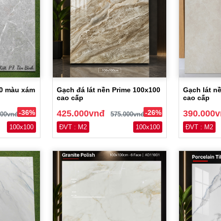
00 màu xám
Gạch đá lát nền Prime 100x100
Gạch lát n
cao cấp
cao cấp
-36%
425.000vnđ
-26%
390.000
000vnđ
575.000vnđ
100x100
ĐVT : M2
100x100
ĐVT : M2