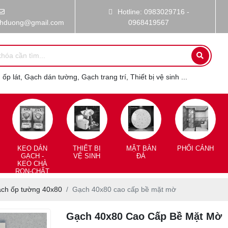
Hotline: 0983029716 -
nhduong@gmail.com
0968419567
ốp lát, Gạch dán tường, Gạch trang trí, Thiết bị vệ sinh ...
KEO DÁN
THIẾT BỊ
MẶT BÀN
PHỐI CẢNH
GẠCH -
VỆ SINH
ĐÁ
KEO CHÀ
RON-CHẤT
CHỐNG
THẤM
ch ốp tường 40x80
Gạch 40x80 cao cấp bề mặt mờ
Gạch 40x80 Cao Cấp Bề Mặt Mờ