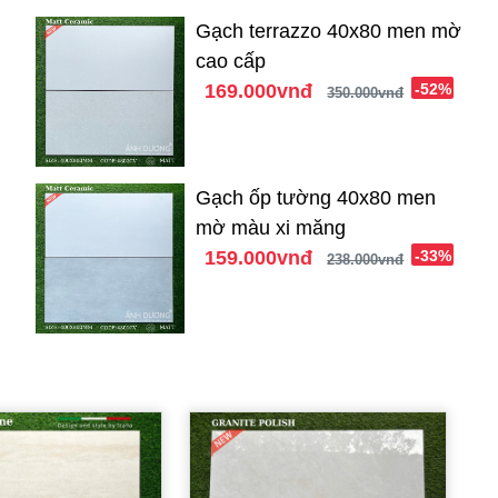
Gạch terrazzo 40x80 men mờ
cao cấp
169.000vnđ
-52%
350.000vnđ
Gạch ốp tường 40x80 men
mờ màu xi măng
159.000vnđ
-33%
238.000vnđ