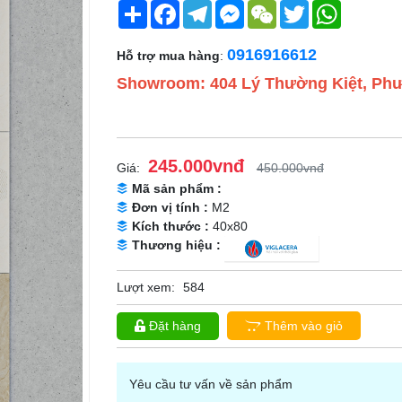
Share
Facebook
Telegram
Messenger
WeChat
Twitter
WhatsApp
0916916612
Hỗ trợ mua hàng
:
Showroom: 404 Lý Thường Kiệt, Phư
245.000vnđ
Giá:
450.000vnđ
Mã sản phẩm :
Đơn vị tính :
M2
Kích thước :
40x80
Thương hiệu :
Lượt xem:
584
Đặt hàng
Thêm vào giỏ
Yêu cầu tư vấn về sản phẩm