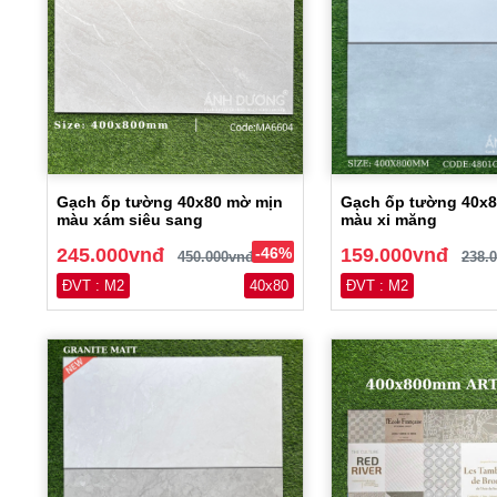
Gạch ốp tường 40x80 mờ mịn
Gạch ốp tường 40x
màu xám siêu sang
màu xi măng
245.000vnđ
-46%
159.000vnđ
450.000vnđ
238.
ĐVT : M2
40x80
ĐVT : M2