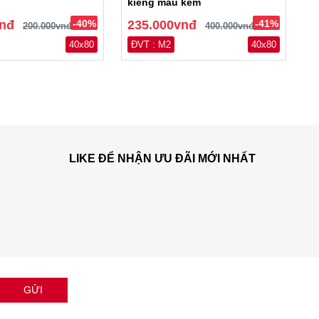
kiếng màu kem
vnđ
-40%
235.000vnđ
-41%
200.000vnđ
400.000vnđ
40x80
ĐVT : M2
40x80
LIKE ĐỂ NHẬN ƯU ĐÃI MỚI NHẤT
GỬI