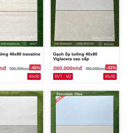
ờng 40x80 travatine
Gạch ốp tường 40x80
Viglacera cao cấp
vnđ
-46%
260.000vnđ
-42%
500.000vnđ
450.000vnđ
40x80
ĐVT : M2
40x80