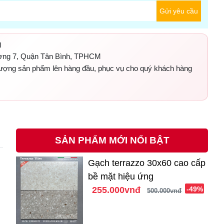
Gửi yêu cầu
)
ờng 7, Quận Tân Bình, TPHCM
 lượng sản phẩm lên hàng đầu, phục vụ cho quý khách hàng
SẢN PHẨM MỚI NỔI BẬT
Gạch terrazzo 30x60 cao cấp
bề mặt hiệu ứng
255.000vnđ
-49%
500.000vnđ