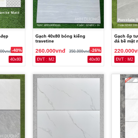
 đẹp
Gạch 40x80 bóng kiếng
Gạch ốp t
travetine
đá bề mặt
-40%
260.000vnđ
-26%
220.000
000vnđ
350.000vnđ
40x80
ĐVT : M2
40x80
ĐVT : M2