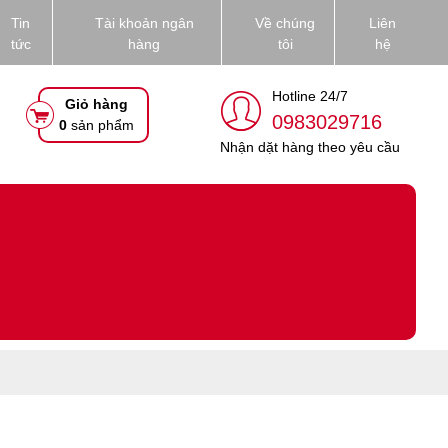
Tin
Tài khoản ngân
Về chúng
Liên
tức
hàng
tôi
hệ
Hotline 24/7
Giỏ hàng
0983029716
0
sản phẩm
Nhận dặt hàng theo yêu cầu