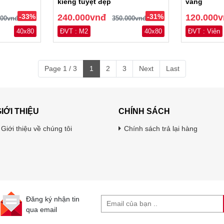
kiếng tuyệt đẹp
vàng
-33%
240.000vnđ
-31%
120.000
000vnđ
350.000vnđ
40x80
ĐVT : M2
40x80
ĐVT : Viên
Page 1 / 3
1
2
3
Next
Last
IỚI THIỆU
CHÍNH SÁCH
Giới thiệu về chúng tôi
Chính sách trả lại hàng
Đăng ký nhận tin
qua email