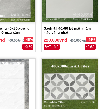
ường 40x80 xương
Gạch đá 40x80 bề mặt nhám
 mờ màu xám
màu vàng nhạt
vnđ
-45%
220.000vnđ
-45%
400.000vnđ
400.000vnđ
40x80
ĐVT : M2
40x80