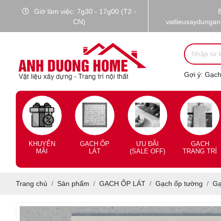
Giờ làm việc: 7g30 - 17g00 (T2 -
CN)
vatlieuxaydunga
Gợi ý:
Gạch 
KHUYẾN
GẠCH ỐP
ƯU ĐÃI
GẠCH
MÃI
LÁT
(SALE OFF)
TRANG TRÍ
Trang chủ
Sản phẩm
GẠCH ỐP LÁT
Gạch ốp tường
Gạ