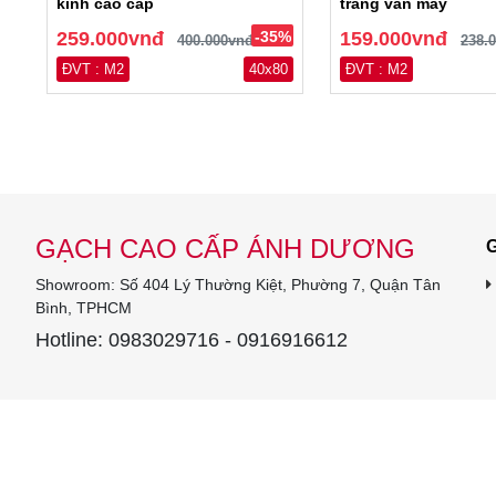
kính cao cấp
trắng vân mây
259.000vnđ
-35%
159.000vnđ
400.000vnđ
238.
ĐVT : M2
40x80
ĐVT : M2
GẠCH CAO CẤP ÁNH DƯƠNG
G
Showroom: Số 404 Lý Thường Kiệt, Phường 7, Quận Tân
Bình, TPHCM
Hotline: 0983029716 - 0916916612