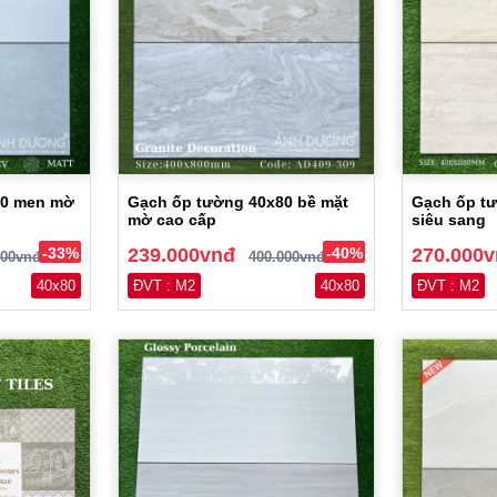
80 men mờ
Gạch ốp tường 40x80 bề mặt
Gạch ốp tư
mờ cao cấp
siêu sang
-33%
239.000vnđ
-40%
270.000
000vnđ
400.000vnđ
40x80
ĐVT : M2
40x80
ĐVT : M2