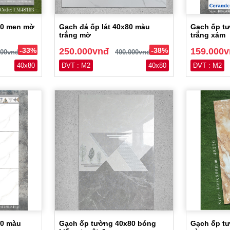
80 men mờ
Gạch đá ốp lát 40x80 màu
Gạch ốp t
trắng mờ
trắng xám
-33%
250.000vnđ
-38%
159.000
000vnđ
400.000vnđ
40x80
ĐVT : M2
40x80
ĐVT : M2
80 màu
Gạch ốp tường 40x80 bóng
Gạch ốp tư