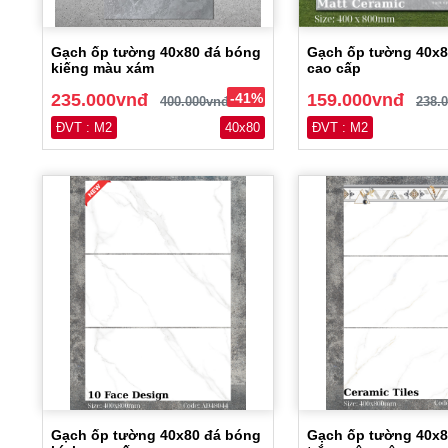
Gạch ốp tường 40x80 đá bóng
Gạch ốp tường 40x
kiếng màu xám
cao cấp
235.000vnđ
-41%
159.000vnđ
400.000vnđ
238.
ĐVT : M2
40x80
ĐVT : M2
Gạch ốp tường 40x80 đá bóng
Gạch ốp tường 40x