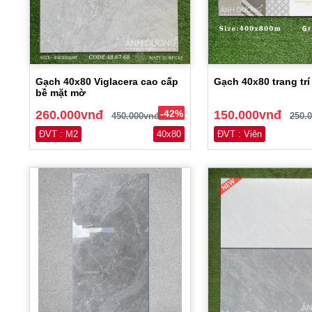
Gạch 40x80 Viglacera cao cấp
Gạch 40x80 trang trí
bề mặt mờ
260.000vnđ
-42%
150.000vnđ
450.000vnđ
250.
ĐVT : M2
40x80
ĐVT : Viên