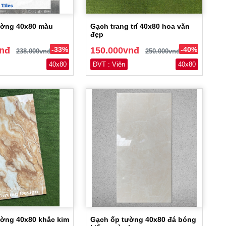
ường 40x80 màu
Gạch trang trí 40x80 hoa văn
đẹp
vnđ
-33%
150.000vnđ
-40%
238.000vnđ
250.000vnđ
40x80
ĐVT : Viên
40x80
ờng 40x80 khắc kim
Gạch ốp tường 40x80 đá bóng